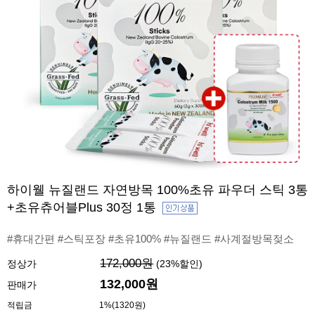
하이웰 뉴질랜드 자연방목 100%초유 파우더 스틱 3통
+초유츄어블Plus 30정 1통
#휴대간편 #스틱포장 #초유100% #뉴질랜드 #사계절방목젖소
172,000원
정상가
(
23
%할인)
132,000원
판매가
적립금
1%(1320원)