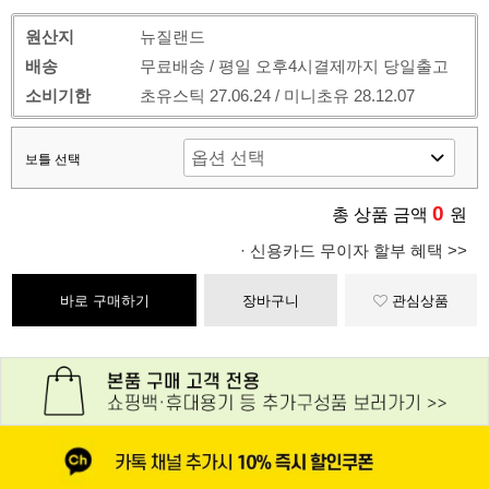
원산지
뉴질랜드
배송
무료배송 / 평일 오후4시결제까지 당일출고
소비기한
초유스틱 27.06.24 / 미니초유 28.12.07
보틀 선택
0
총 상품 금액
원
· 신용카드 무이자 할부 혜택 >>
바로 구매하기
장바구니
관심상품