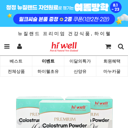
뉴 질 랜 드 프 리 미 엄 건 강 식 품 , 하 이 웰
베스트
이벤트
이달의특가
회원혜택
전체상품
하이웰초유
산양유
마누카꿀