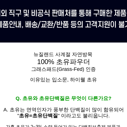
뉴질랜드 사계절 자연방목
100% 초유파우더
그래스패드(Grass-Fed) 인증
이유있는 입소문,
하이웰 초유
Q. 초유와 초유단백질은 무엇이 다른가요?
A. 초유는
면역인자가 풍부한 단백질이 많이 함유되어
"
초유=초유단백질
" 이라고도 불리웁니다.
간혹 초유가 2~3% 소량 들어가 있는 단백질보충제 제품과