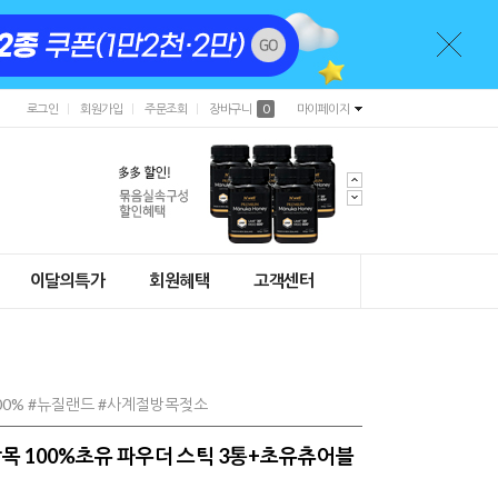
로그인
회원가입
주문조회
장바구니
0
마이페이지
이달의특가
회원혜택
고객센터
00% #뉴질랜드 #사계절방목젖소
목 100%초유 파우더 스틱 3통+초유츄어블