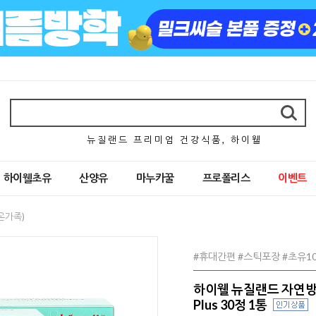
뉴 질 랜 드 프 리 미 엄 건 강 식 품 , 하 이 웰
하이웰초유
산양유
마누카꿀
프로폴리스
이벤트
온가족)
#휴대간편 #스틱포장 #초유1
하이웰 뉴질랜드 자연방
Plus 30정 1통