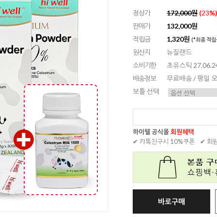
정상가
172,000원
(
23
%
판매가
132,000원
적립금
1,320원
(*최종 적립
원산지
뉴질랜드
소비기한
초유스틱 27.06.24
배송정보
무료배송 / 평일
보틀 선택
하이웰 공식몰
회원혜택
✔ 카톡친구시 10%쿠폰
✔ 회
바로구매