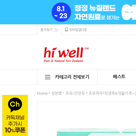
즐겨찾기
모바일앱다운
베스트
카테고리 전체보기
>
>
>
Home
성분별
초유/산양유
초유파우더(생후6개월이후~