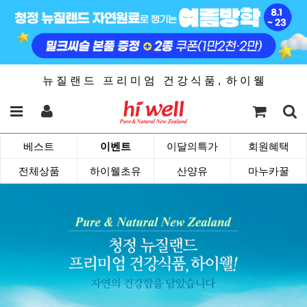
뉴 질 랜 드 프 리 미 엄 건 강 식 품 , 하 이 웰
베스트
이벤트
이달의특가
회원혜택
전체상품
하이웰초유
산양유
마누카꿀