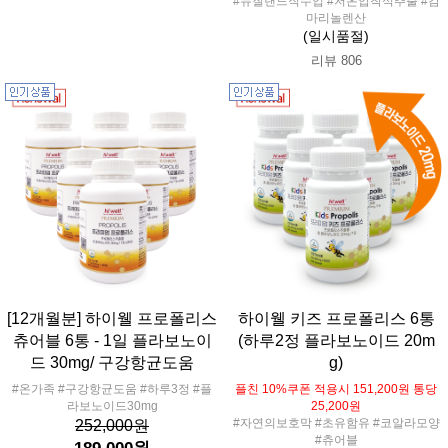
#뉴질랜드직수입 #저온압착식추출 #감
마리놀렌산
(일시품절)
리뷰 806
[12개월분] 하이웰 프로폴리스
하이웰 키즈 프로폴리스 6통
츄어블 6통 - 1일 플라보노이
(하루2정 플라보노이드 20m
드 30mg/ 구강항균도움
g)
#온가족 #구강항균도움 #하루3정 #플
플친 10%쿠폰 적용시 151,200원 통당
라보노이드30mg
25,200원
#자연의보호막 #초유함유 #코알라모양
252,000원
#츄어블