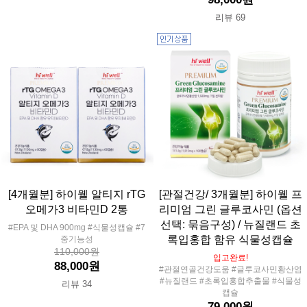
리뷰 69
[4개월분] 하이웰 알티지 rTG
[관절건강/ 3개월분] 하이웰 프
오메가3 비타민D 2통
리미엄 그린 글루코사민 (옵션
선택: 묶음구성) / 뉴질랜드 초
#EPA 및 DHA 900mg #식물성캡슐 #7
록입홍합 함유 식물성캡슐
중기능성
110,000원
입고완료!
88,000원
#관절연골건강도움 #글루코사민황산염
#뉴질랜드 #초록입홍합추출물 #식물성
리뷰 34
캡슐
79,000원