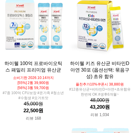
하이웰 100억 프로바이오틱
하이웰 키즈 유산균 비타민D
스 패밀리 프리미엄 유산균
아연 30포 (옵션선택: 묶음구
성) 초유 함유
소비기한 2026.10.14까지
[55%] 2통 39,900원
플친추가10%쿠폰시 38,880원
[56%] 3통 59,700원
#12종유산균+비타민D+아연+초유함유
#7종 100억 CFU보장 #온가족 #청소년
한번에 OK #생후6개월~
#수험생 #요거트맛
48,000원
45,000원
43,200원
22,500원
리뷰 1,034
리뷰 168