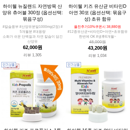
하이웰 뉴질랜드 자연방목 산
하이웰 키즈 유산균 비타민D
양유 츄어블 300정 (옵션선택:
아연 30포 (옵션선택: 묶음구
묶음구성)
성) 초유 함유
#칼슘풍부 #산양유분말1000mg(2정) #
플친추가10%쿠폰시 38,880원
5개월분 #대용량
#12종유산균+비타민D+아연+초유함유
소화가 쉬운 단백질과 자연 칼슘이 담긴
한번에 OK #생후6개월~
산양유
48,000원
62,000원
43,200원
리뷰 1,305
리뷰 1,034