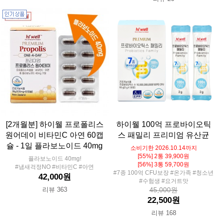
[2개월분] 하이웰 프로폴리스
하이웰 100억 프로바이오틱
원어데이 비타민C 아연 60캡
스 패밀리 프리미엄 유산균
슐 - 1일 플라보노이드 40mg
소비기한 2026.10.14까지
[55%] 2통 39,900원
플라보노이드 40mg!
[56%] 3통 59,700원
#냄새걱정NO #비타민C #아연
#7종 100억 CFU보장 #온가족 #청소년
42,000원
#수험생 #요거트맛
리뷰 363
45,000원
22,500원
리뷰 168