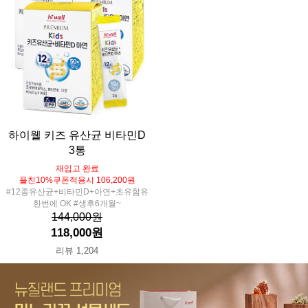
하이웰 키즈 유산균 비타민D
3통
재입고 완료
플친10%쿠폰적용시 106,200원
#12종유산균+비타민D+아연+초유함유
한번에 OK #생후6개월~
144,000원
118,000원
리뷰 1,204