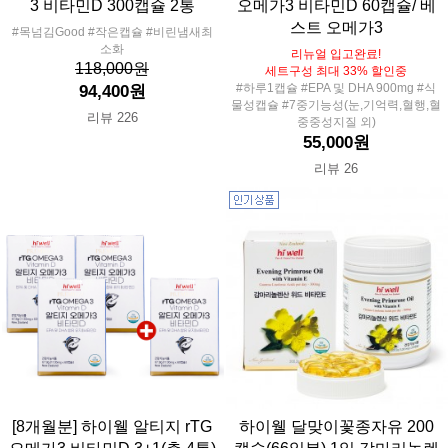
3 비타민D 300캡슐 2통
오메가3 비타민D 60캡슐/ 베
스트 오메가3
#목넘김Good #작은캡슐 #비린냄새최
소화
리뉴얼 입고완료!
118,000원
세트구성 최대 33% 할인중
#하루1캡슐 #EPA 및 DHA 900mg #식
94,400원
물성캡슐 #7중기능성(눈,기억력,혈행,혈
리뷰 226
중중성지질 외)
55,000원
리뷰 26
[8개월분] 하이웰 알티지 rTG
하이웰 달맞이꽃종자유 200