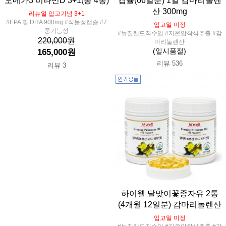
오메가3 비타민D 3+1(총 4통)
캡슐(66일분) 1일 감마리놀렌
산 300mg
리뉴얼 입고기념 3+1
#EPA 및 DHA 900mg #식물성캡슐 #7
입고일 미정
중기능성
#뉴질랜드직수입 #저온압착식추출 #감
220,000원
마리놀렌산
(일시품절)
165,000원
리뷰 536
리뷰 3
하이웰 달맞이꽃종자유 2통
(4개월 12일분) 감마리놀렌산
입고일 미정