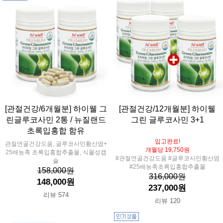
[관절건강/6개월분] 하이웰 그
[관절건강/12개월분] 하이웰
린글루코사민 2통 / 뉴질랜드
그린 글루코사민 3+1
초록입홍합 함유
입고완료!
관절연골건강도움, 글루코사민황산염+
개월당 19,750원
25배농축 초록입홍합추출물, 식물성캡
#관절연골건강도움 #글루코사민황산염
슐
#25배농축초록입홍합추출물
158,000원
316,000원
148,000원
237,000원
리뷰 574
리뷰 120