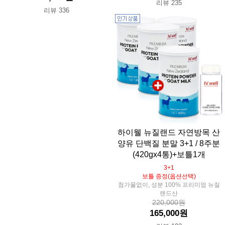
리뷰 235
리뷰 336
하이웰 뉴질랜드 자연방목 산
양유 단백질 분말 3+1 / 8주분
(420gx4통)+보틀1개
3+1
보틀 증정(옵션선택)
첨가물없이, 성분 100% 프리미엄 뉴질
랜드산
220,000원
165,000원