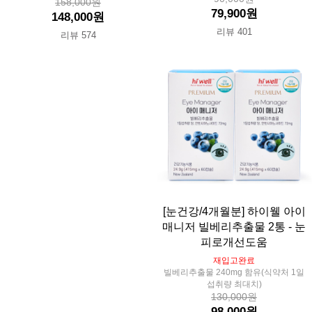
158,000원
79,900원
148,000원
리뷰 401
리뷰 574
[눈건강/4개월분] 하이웰 아이
매니저 빌베리추출물 2통 - 눈
피로개선도움
재입고완료
빌베리추출물 240mg 함유(식약처 1일
섭취량 최대치)
130,000원
98,000원