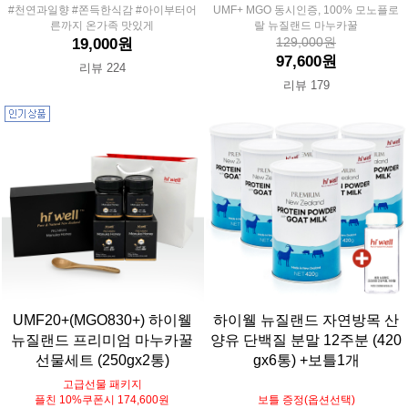
#천연과일향 #쫀득한식감 #아이부터어
UMF+ MGO 동시인증, 100% 모노플로
른까지 온가족 맛있게
랄 뉴질랜드 마누카꿀
129,000원
19,000원
97,600원
리뷰 224
리뷰 179
UMF20+(MGO830+) 하이웰
하이웰 뉴질랜드 자연방목 산
뉴질랜드 프리미엄 마누카꿀
양유 단백질 분말 12주분 (420
선물세트 (250gx2통)
gx6통) +보틀1개
고급선물 패키지
플친 10%쿠폰시 174,600원
보틀 증정(옵션선택)