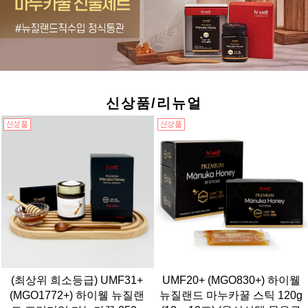
신상품/리뉴얼
(최상위 희소등급) UMF31+
UMF20+ (MGO830+) 하이웰
(MGO1772+) 하이웰 뉴질랜
뉴질랜드 마누카꿀 스틱 120g