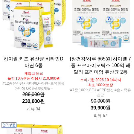
하이웰 키즈 유산균 비타민D
[장건강/하루 665원] 하이웰 7
아연 6통
종 프로바이오틱스 100억 패
밀리 프리미엄 유산균 2통
재입고 완료
플친 10%쿠폰 적용시 210,000원
소비기한 2026.10.14까지
#12종유산균+비타민D+아연+초유함유
최소 100억보장
한번에 OK #생후6개월~
#7종 100억CFU #EPP생산 #온가족유
288,000원
산균
230,000원
90,000원
39,900원
리뷰 34
리뷰 57