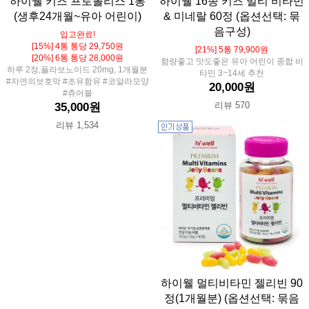
하이웰 키즈 프로폴리스 1통
하이웰 16종 키즈 멀티 비타민
(생후24개월~유아 어린이)
& 미네랄 60정 (옵션선택: 묶
음구성)
입고완료!
[15%] 4통 통당 29,750원
[21%] 5통 79,900원
[20%] 6통 통당 28,000원
함량좋고 맛도좋은 유아 어린이 종합 비
하루 2정,플라보노이드 20mg, 1개월분
타민 3~14세 추천
#자연의보호막 #초유함유 #코알라모양
20,000원
#츄어블
리뷰 570
35,000원
리뷰 1,534
하이웰 멀티비타민 젤리빈 90
정(1개월분) (옵션선택: 묶음