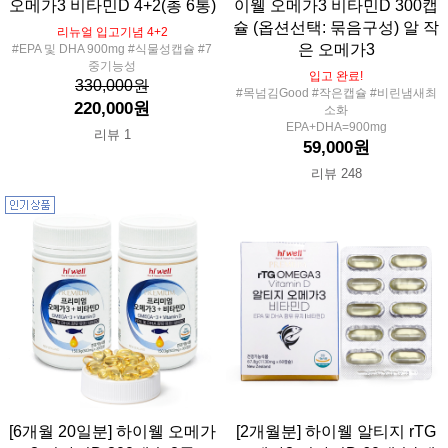
오메가3 비타민D 4+2(총 6통)
이웰 오메가3 비타민D 300캡
슐 (옵션선택: 묶음구성) 알 작
리뉴얼 입고기념 4+2
은 오메가3
#EPA 및 DHA 900mg #식물성캡슐 #7
중기능성
입고 완료!
330,000원
#목넘김Good #작은캡슐 #비린냄새최
220,000원
소화
EPA+DHA=900mg
리뷰 1
59,000원
리뷰 248
[6개월 20일분] 하이웰 오메가
[2개월분] 하이웰 알티지 rTG