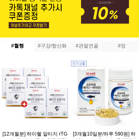
#혈행
#구강/항산화
#관절연골
#장
[12개월분] 하이웰 알티지 rTG
[3개월10일분/하루 590원] 하