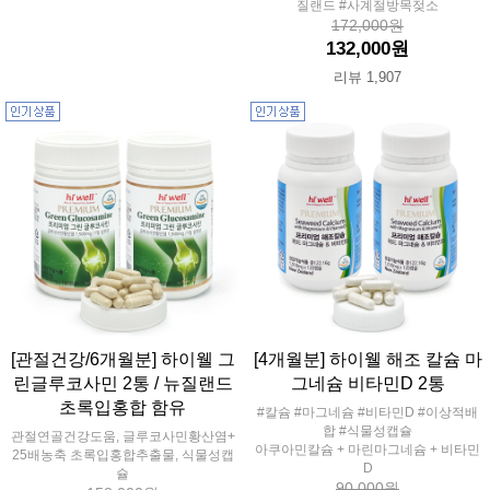
질랜드 #사계절방목젖소
172,000원
132,000원
리뷰 1,907
[관절건강/6개월분] 하이웰 그
[4개월분] 하이웰 해조 칼슘 마
린글루코사민 2통 / 뉴질랜드
그네슘 비타민D 2통
초록입홍합 함유
#칼슘 #마그네슘 #비타민D #이상적배
합 #식물성캡슐
관절연골건강도움, 글루코사민황산염+
아쿠아민칼슘 + 마린마그네슘 + 비타민
25배농축 초록입홍합추출물, 식물성캡
D
슐
90,000원