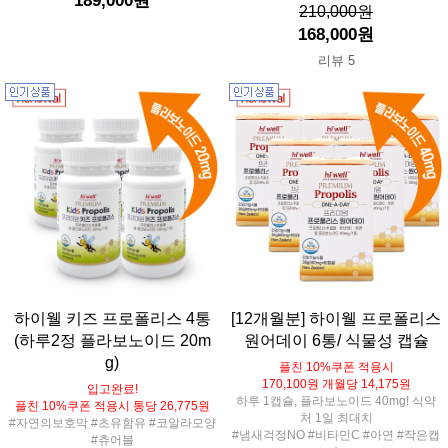
189,000원
210,000원
168,000원
리뷰 5
하이웰 키즈 프로폴리스 4통
[12개월분] 하이웰 프로폴리스
(하루2정 플라보노이드 20m
원어데이 6통/ 식물성 캡슐
g)
플친 10%쿠폰 적용시
170,100원 개월당 14,175원
입고완료!
하루 1캡슐, 플라보노이드 40mg! 식약
플친 10%쿠폰 적용시 통당 26,775원
처 1일 최대치
#자연의보호막 #초유함유 #코알라모양
#냄새걱정NO #비타민C #아연 #작은캡
#츄어블