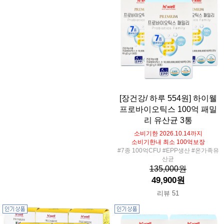
[장건강/ 하루 554원] 하이웰
프로바이오틱스 100억 패밀
리 유산균 3통
소비기한 2026.10.14까지
소비기한내 최소 100억보장
#7종 100억CFU #EPP생산 #온가족유
산균
135,000원
49,900원
리뷰 51