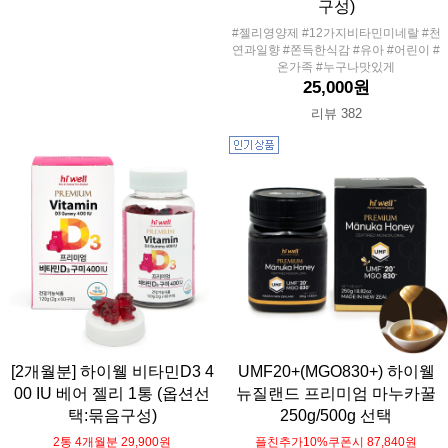
구성)
#젤리영양제 #12가지비타민미네랄 #천
연과일향 #쫀득한식감 #유아 #어린이 #
온가족 #누구나맛있게
25,000원
리뷰 382
[2개월분] 하이웰 비타민D3 4
UMF20+(MGO830+) 하이웰
00 IU 베어 젤리 1통 (옵션선
뉴질랜드 프리미엄 마누카꿀
택:묶음구성)
250g/500g 선택
2통 4개월분 29,900원
플친추가10%쿠폰시 87,840원