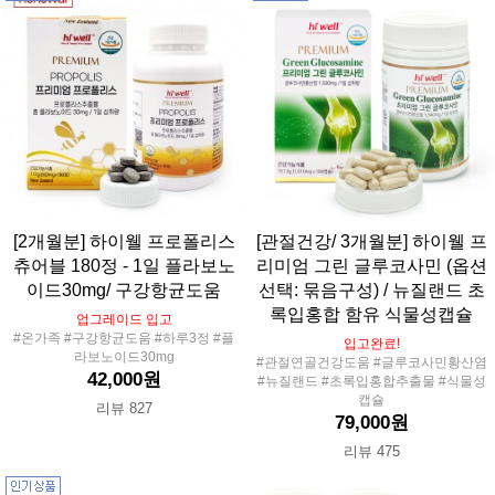
[2개월분] 하이웰 프로폴리스
[관절건강/ 3개월분] 하이웰 프
츄어블 180정 - 1일 플라보노
리미엄 그린 글루코사민 (옵션
이드30mg/ 구강항균도움
선택: 묶음구성) / 뉴질랜드 초
록입홍합 함유 식물성캡슐
업그레이드 입고
#온가족 #구강항균도움 #하루3정 #플
입고완료!
라보노이드30mg
#관절연골건강도움 #글루코사민황산염
42,000원
#뉴질랜드 #초록입홍합추출물 #식물성
캡슐
리뷰 827
79,000원
리뷰 475