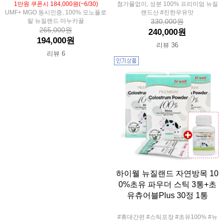
1만원 쿠폰시 184,000원(~6/30)
첨가물없이, 성분 100% 프리미엄 뉴질
UMF+ MGO 동시인증, 100% 모노플로
랜드산 #진한우유맛
랄 뉴질랜드 마누카꿀
330,000원
265,000원
240,000원
194,000원
리뷰 36
리뷰 6
하이웰 뉴질랜드 자연방목 10
0%초유 파우더 스틱 3통+초
유츄어블Plus 30정 1통
#휴대간편 #스틱포장 #초유100% #뉴