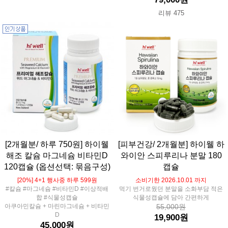
리뷰 475
[2개월분/ 하루 750원] 하이웰
[피부건강/ 2개월분] 하이웰 하
해조 칼슘 마그네슘 비타민D
와이안 스피루리나 분말 180
120캡슐 (옵션선택: 묶음구성)
캡슐
[20%] 4+1 행사중 하루 599원
소비기한 2026.10.01 까지
#칼슘 #마그네슘 #비타민D #이상적배
먹기 번거로웠던 분말을 소화부담 적은
합 #식물성캡슐
식물성캡슐에 담아 간편하게
아쿠아민칼슘 + 마린마그네슘 + 비타민
55,000원
D
19,900원
45,000원