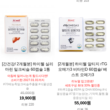
리뷰 103
[간건강/ 2개월분] 하이웰 실리
[2개월분] 하이웰 알티지 rTG
마린 밀크씨슬 60캡슐 1통
오메가3 비타민D 60캡슐/ 베
스트 오메가3
아침에 일어나는게 힘드시다면!
소비기한 2027.01.01까지
리뉴얼 입고완료!
#70배농축밀크씨슬추출물 #식물성캡
세트구성 최대 33% 할인중
슐
#하루1캡슐 #EPA 및 DHA 900mg #식
45,000원
물성캡슐 #7중기능성(눈,기억력,혈행,혈
19,900원
중중성지질 외)
55,000원
리뷰 220
리뷰 26