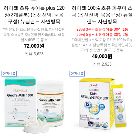
하이웰 초유 츄어블 plus 120
하이웰 100% 초유 파우더 스
정(2개월분) (옵션선택: 묶음
틱 (옵션선택: 묶음구성) 뉴질
구성) 뉴질랜드 자연방목
랜드 자연방목
#이유있는입소문 #뉴질랜드 #사계절방
[23%] 3통+ 초유츄어블 30정 1통
목젖소 #돌전후#면역인자(IgG)와 성장
[29%] 5통+ 초유츄어블 30정 2통
인자(IGF-1) 풍부
#휴대간편 #스틱포장 #초유100% #뉴
질랜드 #사계절방목젖소 #면역인자(Ig
72,000원
G)와 성장인자(IGF-1) 풍부
리뷰 6,623
49,000원
리뷰 2,923