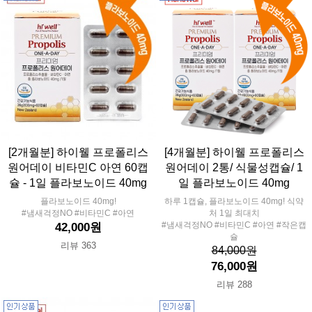
[2개월분] 하이웰 프로폴리스
[4개월분] 하이웰 프로폴리스
원어데이 비타민C 아연 60캡
원어데이 2통/ 식물성캡슐/ 1
슐 - 1일 플라보노이드 40mg
일 플라보노이드 40mg
플라보노이드 40mg!
하루 1캡슐, 플라보노이드 40mg! 식약
#냄새걱정NO #비타민C #아연
처 1일 최대치
#냄새걱정NO #비타민C #아연 #작은캡
42,000원
슐
리뷰 363
84,000원
76,000원
리뷰 288