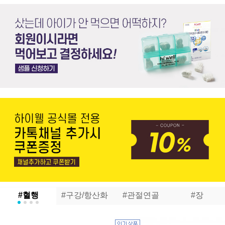
#혈행
#구강/항산화
#관절연골
#장