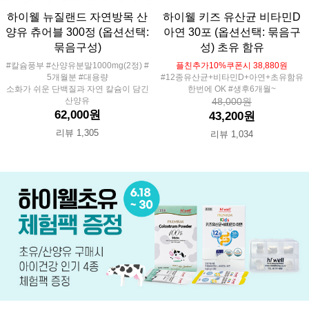
하이웰 뉴질랜드 자연방목 산
하이웰 키즈 유산균 비타민D
양유 츄어블 300정 (옵션선택:
아연 30포 (옵션선택: 묶음구
묶음구성)
성) 초유 함유
#칼슘풍부 #산양유분말1000mg(2정) #
플친추가10%쿠폰시 38,880원
5개월분 #대용량
#12종유산균+비타민D+아연+초유함유
소화가 쉬운 단백질과 자연 칼슘이 담긴
한번에 OK #생후6개월~
산양유
48,000원
62,000원
43,200원
리뷰 1,305
리뷰 1,034