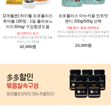
[2개월분] 하이웰 프로폴리스
프로폴리스 마누카꿀 민트맛
츄어블 180정 - 1일 플라보노
캔디 200g/500g 선택
이드30mg/ 구강항균도움
8월 중순~말경 판매예상
#마누카꿀함유 #프로폴리스함유 #글루
업그레이드 입고
텐free #인공색소무첨가 #인공향료무첨
#온가족 #구강항균도움 #하루3정 #플
가
라보노이드30mg
24,000원
42,000원