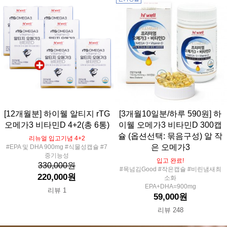
[12개월분] 하이웰 알티지 rTG
[3개월10일분/하루 590원] 하
오메가3 비타민D 4+2(총 6통)
이웰 오메가3 비타민D 300캡
슐 (옵션선택: 묶음구성) 알 작
리뉴얼 입고기념 4+2
은 오메가3
#EPA 및 DHA 900mg #식물성캡슐 #7
중기능성
입고 완료!
330,000원
#목넘김Good #작은캡슐 #비린냄새최
220,000원
소화
EPA+DHA=900mg
리뷰 1
59,000원
리뷰 248