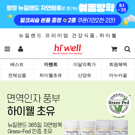
뉴 질 랜 드 프 리 미 엄 건 강 식 품 , 하 이 웰
베스트
이벤트
이달의특가
회원혜택
전체상품
하이웰초유
산양유
마누카꿀