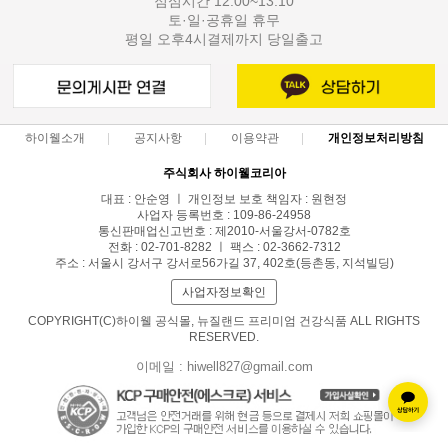
점심시간 12:00~13:10
토·일·공휴일 휴무
평일 오후4시결제까지 당일출고
하이웰소개
공지사항
이용약관
개인정보처리방침
주식회사 하이웰코리아
대표 : 안순영 ㅣ 개인정보 보호 책임자 : 원현정
사업자 등록번호 : 109-86-24958
통신판매업신고번호 : 제2010-서울강서-0782호
전화 : 02-701-8282 ㅣ 팩스 : 02-3662-7312
주소 : 서울시 강서구 강서로56가길 37, 402호(등촌동, 지석빌딩)
사업자정보확인
COPYRIGHT(C)하이웰 공식몰, 뉴질랜드 프리미엄 건강식품 ALL RIGHTS
RESERVED.
이메일 : hiwell827@gmail.com