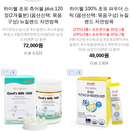
하이웰 초유 츄어블 plus 120
하이웰 100% 초유 파우더 스
정(2개월분) (옵션선택: 묶음
틱 (옵션선택: 묶음구성) 뉴질
구성) 뉴질랜드 자연방목
랜드 자연방목
#이유있는입소문 #뉴질랜드 #사계절방
[23%] 3통+ 초유츄어블 30정 1통
목젖소 #돌전후#면역인자(IgG)와 성장
[29%] 5통+ 초유츄어블 30정 2통
인자(IGF-1) 풍부
#휴대간편 #스틱포장 #초유100% #뉴
질랜드 #사계절방목젖소 #면역인자(Ig
72,000원
G)와 성장인자(IGF-1) 풍부
리뷰 6,623
49,000원
리뷰 2,924