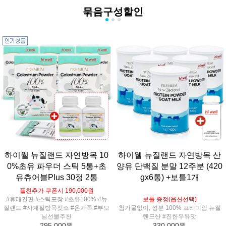
묶음구성할인
하이웰 뉴질랜드 자연방목 10
하이웰 뉴질랜드 자연방목 산
0%초유 파우더 스틱 5통+초
양유 단백질 분말 12주분 (420
유츄어블Plus 30정 2통
gx6통) +보틀1개
플친추가 쿠폰시 190,000원
#휴대간편 #스틱포장 #초유100% #뉴
보틀 증정(옵션선택)
질랜드 #사계절방목젖소 #온가족 #부모
첨가물없이, 성분 100% 프리미엄 뉴질
님선물추천
랜드산 #진한우유맛
295,000원
330,000원