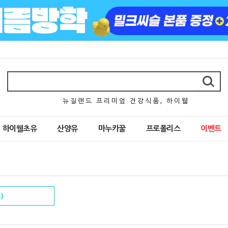
뉴 질 랜 드 프 리 미 엄 건 강 식 품 , 하 이 웰
하이웰초유
산양유
마누카꿀
프로폴리스
이벤트
)