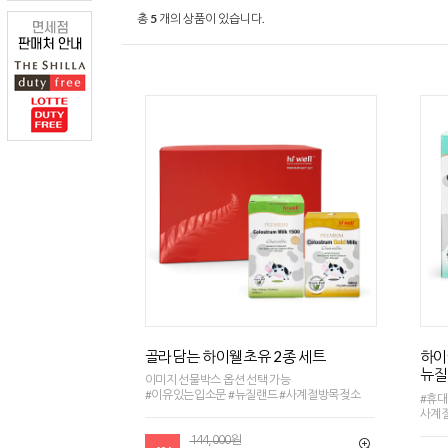
총
5
개의 상품이 있습니다.
골라담는 하이웰초유 2종 세트
하이
뉴질
이미지 선물박스 옵션 선택 가능
#이유있는입소문 #뉴질랜드 #사계절방목젖소
#휴대
사계
144,000원