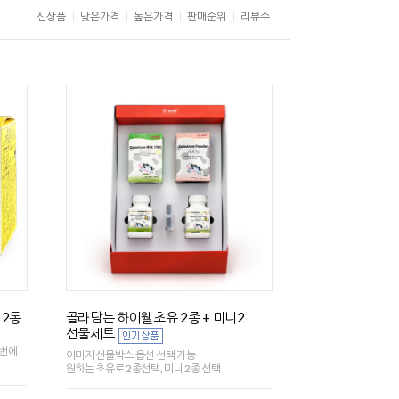
신상품
낮은가격
높은가격
판매순위
리뷰수
 2통
골라담는 하이웰초유 2종 + 미니2
선물세트
한번에
이미지 선물박스 옵션 선택 가능
원하는 초유로 2종선택, 미니 2종 선택