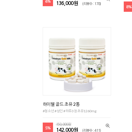
6%
136,000원
(리뷰수 : 178)
8%
하이웰 골드 초유 2통
#청소년 #성인 #하루3정 초유1260mg
150,000원
5%
142,000원
(리뷰수 : 411)