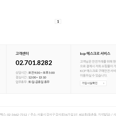
1
고객센터
kcp 에스크로 서비스
02.701.8282
고객님은 안전거래를 위해 현
으로 결제시 저희 쇼핑몰이 
KCP 에스크로 구매안전 서
상담시간 :
오전 9:30 ~ 오후 5:00
이용하실 수 있습니다.
점심시간 :
12:00 ~ 13:10
업무휴무 :
토·일·공휴일 휴무
/ 팩스: 02-3662-7312 / 주소: 서울시 강서구 강서로56가길 37, 402호(등촌동, 지석빌딩) /