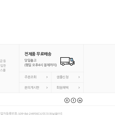
전제품 무료배송
당일출고
금 등
(평일 오후4시 결제까지)
가입한
비스를
주문조회
샘플신청
문의게시판
회원혜택
 사업자등록번호:109-86-24958
[사업자정보확인]