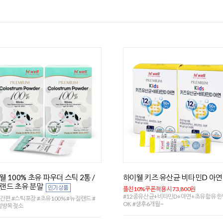
웰 100% 초유 파우더 스틱 2통 /
하이웰 키즈 유산균 비타민D 아연
랜드 초유 분말
플친10%쿠폰적용시 73,800원
#12종유산균+비타민D+아연+초유함유 
간편 #스틱포장 #초유100% #뉴질랜드 #
OK #생후6개월~
절방목젖소