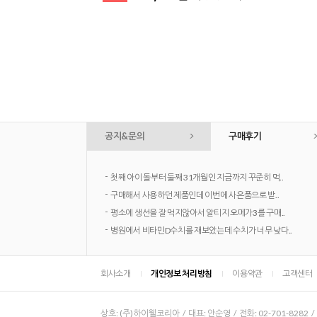
공지&문의
구매후기
-
첫째 아이 돌부터 둘째 31개월인 지금까지 꾸준히 먹..
-
구매해서 사용하던 제품인데 이번에 사은품으로 받..
-
평소에 생선을 잘 먹지않아서 알티지 오메가3를 구매..
-
병원에서 비타민D수치를 재보았는데 수치가 너무 낮다..
회사소개
개인정보 처리방침
이용약관
고객센터
상호: (주)하이웰코리아 / 대표: 안순영 / 전화: 02-701-8282 