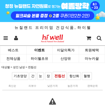
뉴 질 랜 드 프 리 미 엄 건 강 식 품 , 하 이 웰
베스트
이벤트
이달의특가
회원혜택
전체상품
하이웰초유
산양유
마누카꿀
대상별
>
성인 남성
>
전립선
전립선
기초영양
간
눈
장
항산화
혈행
최신순
리뷰수
낮은가격
높은가격
판매순위