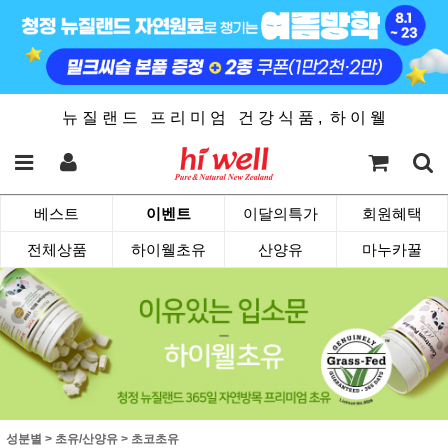
뉴 질 랜 드 프 리 미 엄 건 강 식 품 , 하 이 웰
베스트
이벤트
이달의특가
회원혜택
전체상품
하이웰초유
산양유
마누카꿀
성분별
>
초유/산양유
>
초코초유