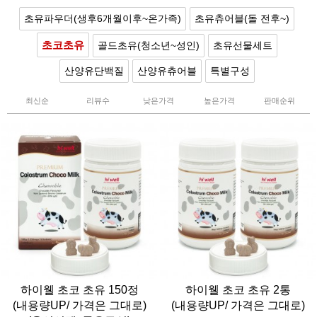
초유파우더(생후6개월이후~온가족)
초유츄어블(돌 전후~)
초코초유
골드초유(청소년~성인)
초유선물세트
산양유단백질
산양유츄어블
특별구성
최신순
리뷰수
낮은가격
높은가격
판매순위
하이웰 초코 초유 150정
하이웰 초코 초유 2통
(내용량UP/ 가격은 그대로)
(내용량UP/ 가격은 그대로)