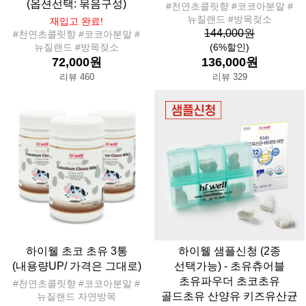
(옵션선택: 묶음구성)
#천연초콜릿향 #코코아분말 #
뉴질랜드 #방목젖소
재입고 완료!
144,000원
#천연초콜릿향 #코코아분말 #
뉴질랜드 #방목젖소
(6%할인)
72,000원
136,000원
리뷰 460
리뷰 329
하이웰 초코 초유 3통
하이웰 샘플신청 (2종
(내용량UP/ 가격은 그대로)
선택가능) - 초유츄어블
초유파우더 초코초유
#천연초콜릿향 #코코아분말 #
골드초유 산양유 키즈유산균
뉴질랜드 자연방목