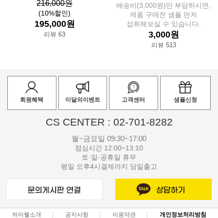
216,000원
배송비(3,000원)만 부담하시면,
(10%할인)
제품 구매전 샘플 먼저
195,000원
섭취해보실 수 있습니다.
3,000원
리뷰 63
리뷰 513
회원혜택
이달의이벤트
고객센터
샘플신청
CS CENTER : 02-701-8282
월~금요일 09:30~17:00
점심시간 12:00~13:10
토·일·공휴일 휴무
평일 오후4시결제까지 당일출고
하이웰소개
공지사항
이용약관
개인정보처리방침