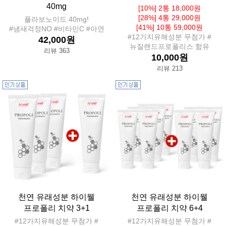
40mg
[10%] 2통 18,000원
[28%] 4통 29,000원
플라보노이드 40mg!
[41%] 10통 59,000원
#냄새걱정NO #비타민C #아연
#12가지유해성분 무첨가 #
42,000원
뉴질랜드프로폴리스 함유
리뷰 363
10,000원
리뷰 213
천연 유래성분 하이웰
천연 유래성분 하이웰
프로폴리 치약 3+1
프로폴리 치약 6+4
#12가지유해성분 무첨가 #
#12가지유해성분 무첨가 #