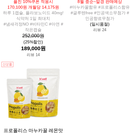
플친 10%쿠폰 적용시
8월 중순~말경 판매예상
170,100원 개월당 14,175원
#마누카꿀함유 #프로폴리스함유
하루 1캡슐, 플라보노이드 40mg!
#글루텐free #인공색소무첨가 #
식약처 1일 최대치
인공향료무첨가
#냄새걱정NO #비타민C #아연 #
(일시품절)
작은캡슐
리뷰 24
252,000원
(25%할인)
189,000원
리뷰 14
프로폴리스 마누카꿀 레몬맛