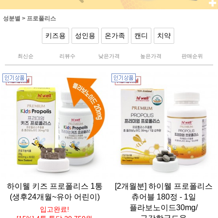
성분별
>
프로폴리스
키즈용
성인용
온가족
캔디
치약
최신순
리뷰수
낮은가격
높은가격
판매순위
하이웰 키즈 프로폴리스 1통
[2개월분] 하이웰 프로폴리스
(생후24개월~유아 어린이)
츄어블 180정 - 1일
플라보노이드30mg/
입고완료!