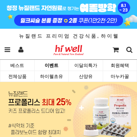
뉴 질 랜 드 프 리 미 엄 건 강 식 품 , 하 이 웰
베스트
이벤트
이달의특가
회원혜택
전체상품
하이웰초유
산양유
마누카꿀