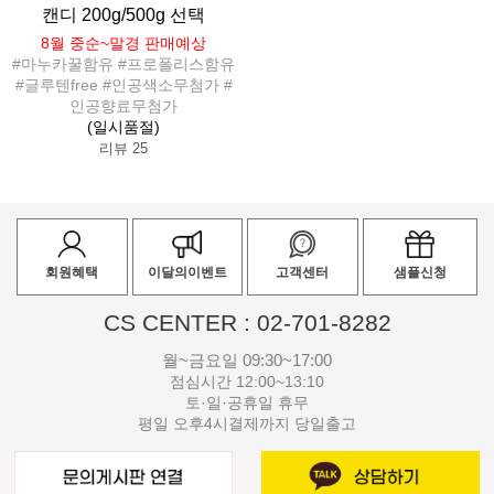
캔디 200g/500g 선택
8월 중순~말경 판매예상
#마누카꿀함유 #프로폴리스함유
#글루텐free #인공색소무첨가 #
인공향료무첨가
(일시품절)
리뷰 25
회원혜택
이달의이벤트
고객센터
샘플신청
CS CENTER : 02-701-8282
월~금요일 09:30~17:00
점심시간 12:00~13:10
토·일·공휴일 휴무
평일 오후4시결제까지 당일출고