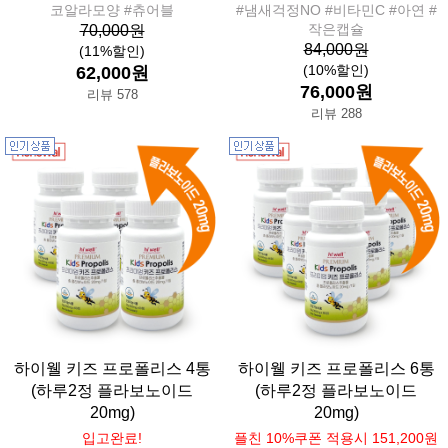
코알라모양 #츄어블
#냄새걱정NO #비타민C #아연 #
작은캡슐
70,000원
84,000원
(11%할인)
(10%할인)
62,000원
76,000원
리뷰 578
리뷰 288
하이웰 키즈 프로폴리스 4통
하이웰 키즈 프로폴리스 6통
(하루2정 플라보노이드
(하루2정 플라보노이드
20mg)
20mg)
입고완료!
플친 10%쿠폰 적용시 151,200원