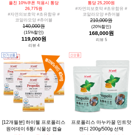
플친 10%쿠폰 적용시 통당
통당 25,200원
26,775원
#자연의보호막 #초유함유 #
#자연의보호막 #초유함유 #
코알라모양 #츄어블
코알라모양 #츄어블
210,000원
140,000원
(20%할인)
(15%할인)
168,000원
119,000원
리뷰 5
리뷰 4
[12개월분] 하이웰 프로폴리스
프로폴리스 마누카꿀 민트맛
원어데이 6통/ 식물성 캡슐
캔디 200g/500g 선택