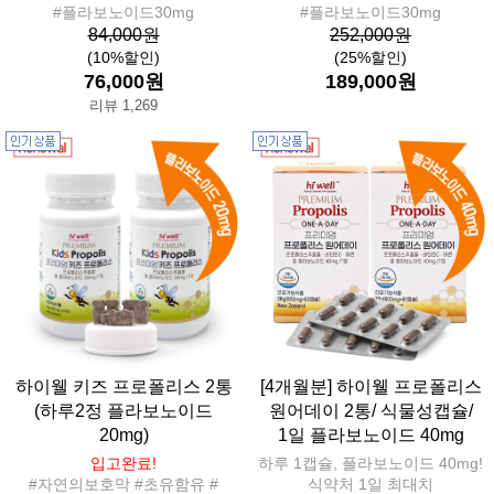
#플라보노이드30mg
#플라보노이드30mg
84,000원
252,000원
(10%할인)
(25%할인)
76,000원
189,000원
리뷰 1,269
하이웰 키즈 프로폴리스 2통
[4개월분] 하이웰 프로폴리스
(하루2정 플라보노이드
원어데이 2통/ 식물성캡슐/
20mg)
1일 플라보노이드 40mg
입고완료!
하루 1캡슐, 플라보노이드 40mg!
#자연의보호막 #초유함유 #
식약처 1일 최대치