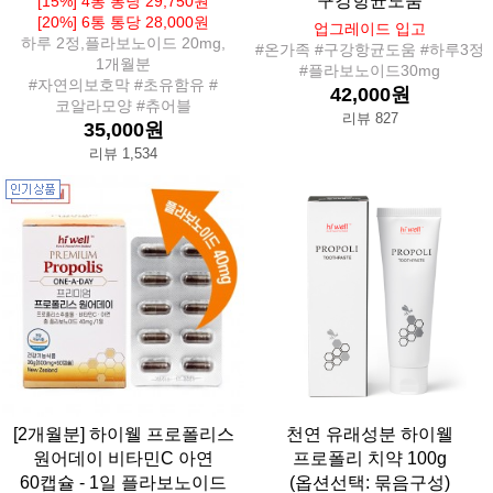
구강항균도움
[15%] 4통 통당 29,750원
[20%] 6통 통당 28,000원
업그레이드 입고
하루 2정,플라보노이드 20mg,
#온가족 #구강항균도움 #하루3정
1개월분
#플라보노이드30mg
#자연의보호막 #초유함유 #
42,000원
코알라모양 #츄어블
리뷰 827
35,000원
리뷰 1,534
[2개월분] 하이웰 프로폴리스
천연 유래성분 하이웰
원어데이 비타민C 아연
프로폴리 치약 100g
60캡슐 - 1일 플라보노이드
(옵션선택: 묶음구성)