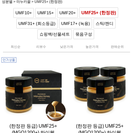
성분별
>
마누카꿀
>
UMF25+ (한정판)
UMF25+ (한정판)
UMF10+
UMF15+
UMF20+
UMF31+ (희소등급)
UMF17+ (녹용)
스틱/캔디
쇼핑백/선물세트
묶음구성
최신순
리뷰수
낮은가격
높은가격
판매순위
(한정판 등급) UMF25+
(한정판 등급) UMF25+
(MGO1200+) 하이웰
(MGO1200+) 하이웰