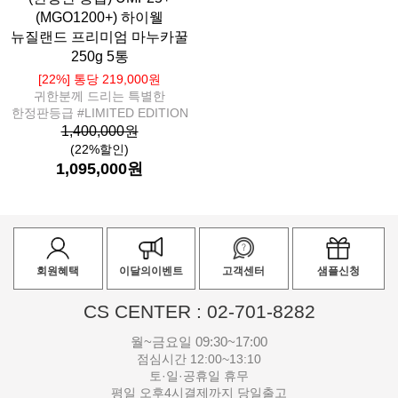
(MGO1200+) 하이웰
뉴질랜드 프리미엄 마누카꿀
250g 5통
[22%] 통당 219,000원
귀한분께 드리는 특별한
한정판등급 #LIMITED EDITION
1,400,000원
(22%할인)
1,095,000원
회원혜택
이달의이벤트
고객센터
샘플신청
CS CENTER : 02-701-8282
월~금요일 09:30~17:00
점심시간 12:00~13:10
토·일·공휴일 휴무
평일 오후4시결제까지 당일출고