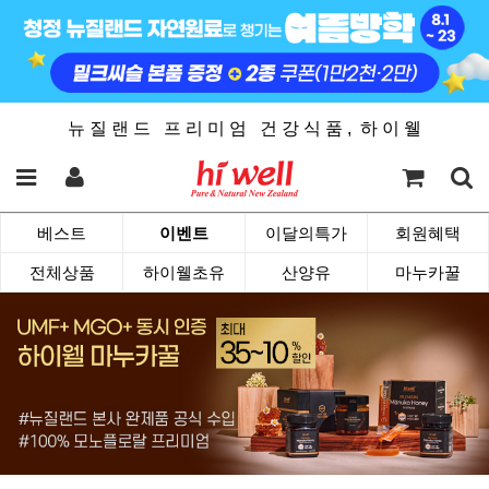
뉴 질 랜 드 프 리 미 엄 건 강 식 품 , 하 이 웰
베스트
이벤트
이달의특가
회원혜택
전체상품
하이웰초유
산양유
마누카꿀