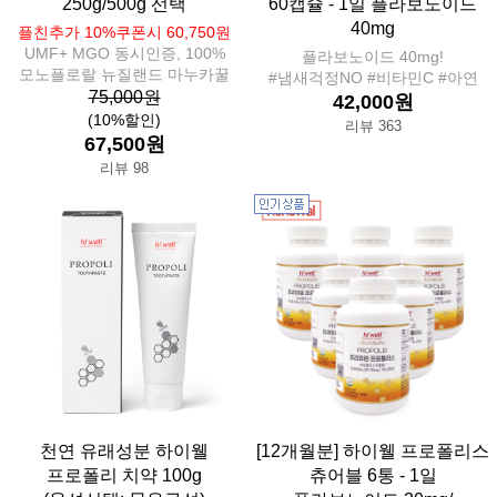
250g/500g 선택
60캡슐 - 1일 플라보노이드
40mg
플친추가 10%쿠폰시 60,750원
UMF+ MGO 동시인증, 100%
플라보노이드 40mg!
모노플로랄 뉴질랜드 마누카꿀
#냄새걱정NO #비타민C #아연
75,000원
42,000원
(10%할인)
리뷰 363
67,500원
리뷰 98
천연 유래성분 하이웰
[12개월분] 하이웰 프로폴리스
프로폴리 치약 100g
츄어블 6통 - 1일