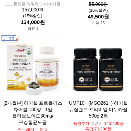
모노플로랄 뉴질랜드 마누카꿀
55,000원
157,000원
(10%할인)
(15%할인)
49,500원
134,000원
리뷰 25
리뷰 1
[2개월분] 하이웰 프로폴리스
UMF10+ (MGO261+) 하이웰
츄어블 180정 - 1일
뉴질랜드 프리미엄 마누카꿀
플라보노이드30mg/
500g 2통
구강항균도움
플친추가 쿠폰시 140,400원
통당 70,200원
업그레이드 입고