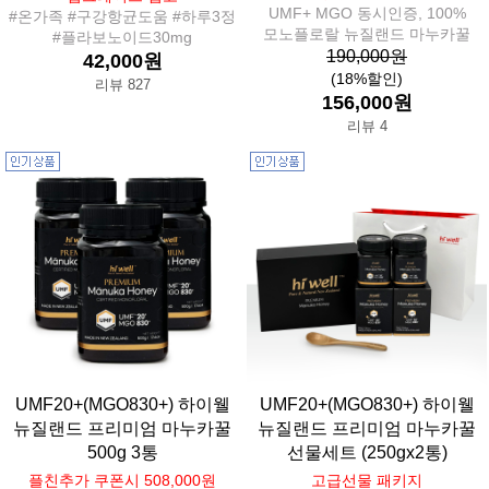
UMF+ MGO 동시인증, 100%
#온가족 #구강항균도움 #하루3정
모노플로랄 뉴질랜드 마누카꿀
#플라보노이드30mg
190,000원
42,000원
(18%할인)
리뷰 827
156,000원
리뷰 4
UMF20+(MGO830+) 하이웰
UMF20+(MGO830+) 하이웰
뉴질랜드 프리미엄 마누카꿀
뉴질랜드 프리미엄 마누카꿀
500g 3통
선물세트 (250gx2통)
플친추가 쿠폰시 508,000원
고급선물 패키지