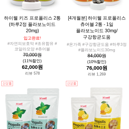
하이웰 키즈 프로폴리스 2통
[4개월분] 하이웰 프로폴리스
(하루2정 플라보노이드
츄어블 2통 - 1일
20mg)
플라보노이드 30mg/
구강항균도움
입고완료!
#자연의보호막 #초유함유 #
#온가족 #구강항균도움 #하루3정
코알라모양 #츄어블
#플라보노이드30mg
70,000원
84,000원
(11%할인)
(10%할인)
62,000원
76,000원
리뷰 578
리뷰 1,269