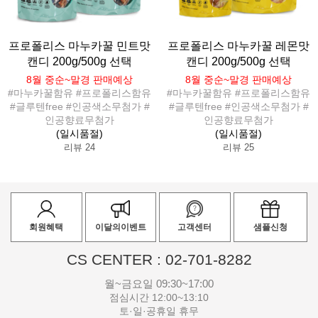
프로폴리스 마누카꿀 민트맛
프로폴리스 마누카꿀 레몬맛
캔디 200g/500g 선택
캔디 200g/500g 선택
8월 중순~말경 판매예상
8월 중순~말경 판매예상
#마누카꿀함유 #프로폴리스함유
#마누카꿀함유 #프로폴리스함유
#글루텐free #인공색소무첨가 #
#글루텐free #인공색소무첨가 #
인공향료무첨가
인공향료무첨가
(일시품절)
(일시품절)
리뷰 24
리뷰 25
회원혜택
이달의이벤트
고객센터
샘플신청
CS CENTER : 02-701-8282
월~금요일 09:30~17:00
점심시간 12:00~13:10
토·일·공휴일 휴무