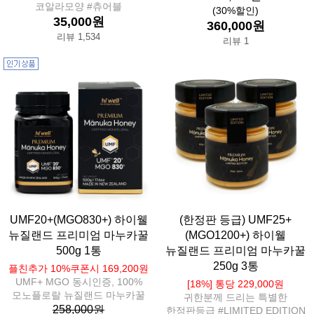
코알라모양 #츄어블
(30%할인)
35,000원
360,000원
리뷰 1,534
리뷰 1
UMF20+(MGO830+) 하이웰
(한정판 등급) UMF25+
뉴질랜드 프리미엄 마누카꿀
(MGO1200+) 하이웰
500g 1통
뉴질랜드 프리미엄 마누카꿀
250g 3통
플친추가 10%쿠폰시 169,200원
UMF+ MGO 동시인증, 100%
[18%] 통당 229,000원
모노플로랄 뉴질랜드 마누카꿀
귀한분께 드리는 특별한
258,000원
한정판등급 #LIMITED EDITION