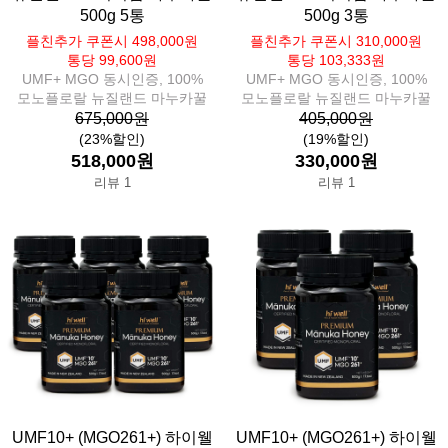
500g 5통
500g 3통
플친추가 쿠폰시 498,000원
플친추가 쿠폰시 310,000원
통당 99,600원
통당 103,333원
UMF+ MGO 동시인증, 100%
UMF+ MGO 동시인증, 100%
모노플로랄 뉴질랜드 마누카꿀
모노플로랄 뉴질랜드 마누카꿀
675,000원
405,000원
(23%할인)
(19%할인)
518,000원
330,000원
리뷰 1
리뷰 1
UMF10+ (MGO261+) 하이웰
UMF10+ (MGO261+) 하이웰