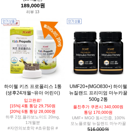
189,000원
리뷰 13
하이웰 키즈 프로폴리스 1통
UMF20+(MGO830+) 하이웰
(생후24개월~유아 어린이)
뉴질랜드 프리미엄 마누카꿀
500g 2통
입고완료!
[15%] 4통 통당 29,750원
플친추가 쿠폰시 340,000원
[20%] 6통 통당 28,000원
통당 170,000원
하루 2정,플라보노이드 20mg,
UMF+ MGO 동시인증, 100%
1개월분
모노플로랄 뉴질랜드 마누카꿀
#자연의보호막 #초유함유 #
516,000원