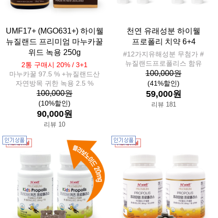
UMF17+ (MGO631+) 하이웰
천연 유래성분 하이웰
뉴질랜드 프리미엄 마누카꿀
프로폴리 치약 6+4
위드 녹용 250g
#12가지유해성분 무첨가 #
뉴질랜드프로폴리스 함유
2통 구매시 20% / 3+1
100,000원
마누카꿀 97.5 % +뉴질랜드산
자연방목 귀한 녹용 2.5 %
(41%할인)
100,000원
59,000원
(10%할인)
리뷰 181
90,000원
리뷰 10