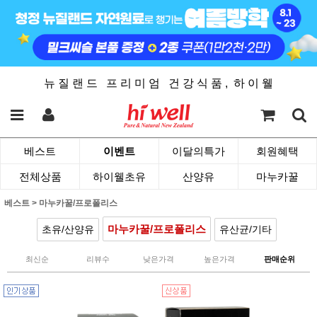
뉴 질 랜 드 프 리 미 엄 건 강 식 품 , 하 이 웰
베스트
이벤트
이달의특가
회원혜택
전체상품
하이웰초유
산양유
마누카꿀
베스트
>
마누카꿀/프로폴리스
마누카꿀/프로폴리스
초유/산양유
유산균/기타
최신순
리뷰수
낮은가격
높은가격
판매순위