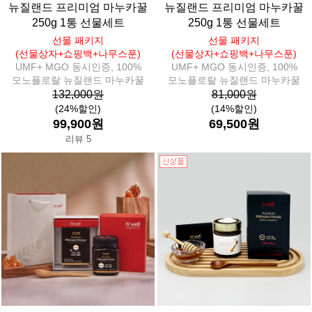
뉴질랜드 프리미엄 마누카꿀
뉴질랜드 프리미엄 마누카꿀
250g 1통 선물세트
250g 1통 선물세트
선물 패키지
선물 패키지
(선물상자+쇼핑백+나무스푼)
(선물상자+쇼핑백+나무스푼)
UMF+ MGO 동시인증, 100%
UMF+ MGO 동시인증, 100%
모노플로랄 뉴질랜드 마누카꿀
모노플로랄 뉴질랜드 마누카꿀
132,000원
81,000원
(24%할인)
(14%할인)
99,900원
69,500원
리뷰 5