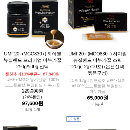
UMF20+(MGO830+) 하이웰
UMF20+ (MGO830+) 하이웰
뉴질랜드 프리미엄 마누카꿀
뉴질랜드 마누카꿀 스틱
250g/500g 선택
120g(12gx10포) (옵션선택:
묶음구성)
플친추가10%쿠폰시 87,840원
UMF+ MGO 동시인증, 100%
#1포 12g #간편섭취 #휴대용이
모노플로랄 뉴질랜드 마누카꿀
#100%모노플로랄 뉴질랜드
129,000원
마누카꿀
(24%할인)
65,000원
97,600원
리뷰 4
리뷰 179