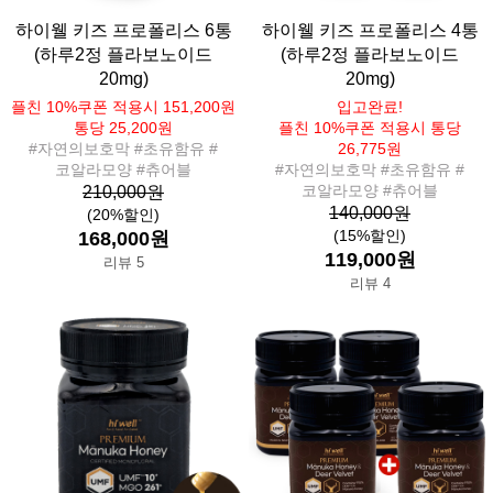
하이웰 키즈 프로폴리스 6통
하이웰 키즈 프로폴리스 4통
(하루2정 플라보노이드
(하루2정 플라보노이드
20mg)
20mg)
플친 10%쿠폰 적용시 151,200원
입고완료!
통당 25,200원
플친 10%쿠폰 적용시 통당
#자연의보호막 #초유함유 #
26,775원
코알라모양 #츄어블
#자연의보호막 #초유함유 #
코알라모양 #츄어블
210,000원
140,000원
(20%할인)
(15%할인)
168,000원
119,000원
리뷰 5
리뷰 4