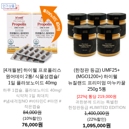
[4개월분] 하이웰 프로폴리스
(한정판 등급) UMF25+
원어데이 2통/ 식물성캡슐/
(MGO1200+) 하이웰
1일 플라보노이드 40mg
뉴질랜드 프리미엄 마누카꿀
250g 5통
하루 1캡슐, 플라보노이드 40mg!
식약처 1일 최대치
[22%] 통당 219,000원
#냄새걱정NO #비타민C #아연 #
귀한분께 드리는 특별한
작은캡슐
한정판등급 #LIMITED EDITION
84,000원
1,400,000원
(10%할인)
(22%할인)
76,000원
1,095,000원