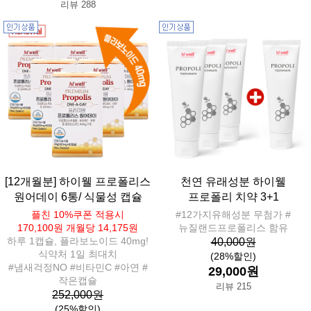
리뷰 288
[12개월분] 하이웰 프로폴리스
천연 유래성분 하이웰
원어데이 6통/ 식물성 캡슐
프로폴리 치약 3+1
플친 10%쿠폰 적용시
#12가지유해성분 무첨가 #
170,100원 개월당 14,175원
뉴질랜드프로폴리스 함유
하루 1캡슐, 플라보노이드 40mg!
40,000원
식약처 1일 최대치
(28%할인)
#냄새걱정NO #비타민C #아연 #
29,000원
작은캡슐
리뷰 215
252,000원
(25%할인)