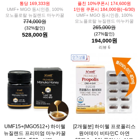
통당 169,333원
플친 10%쿠폰시 174,600원
UMF+ MGO 동시인증, 100%
1만원 쿠폰시 184,000원(~6/30)
모노플로랄 뉴질랜드 마누카꿀
UMF+ MGO 동시인증, 100%
모노플로랄 뉴질랜드 마누카꿀
774,000원
265,000원
(32%할인)
(27%할인)
528,000원
194,000원
리뷰 6
UMF15+(MGO512+) 하이웰
[2개월분] 하이웰 프로폴리스
뉴질랜드 프리미엄 마누카꿀
원어데이 비타민C 아연