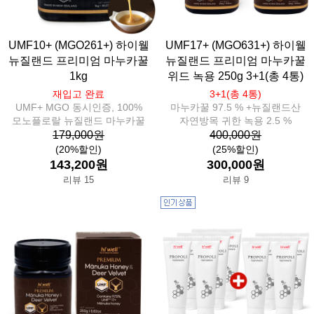
UMF10+ (MGO261+) 하이웰
UMF17+ (MGO631+) 하이웰
뉴질랜드 프리미엄 마누카꿀
뉴질랜드 프리미엄 마누카꿀
1kg
위드 녹용 250g 3+1(총 4통)
재입고 완료
3+1(총 4통)
UMF+ MGO 동시인증, 100%
마누카꿀 97.5 % +뉴질랜드산
모노플로랄 뉴질랜드 마누카꿀
자연방목 귀한 녹용 2.5 %
179,000원
400,000원
(20%할인)
(25%할인)
143,200원
300,000원
리뷰 15
리뷰 9