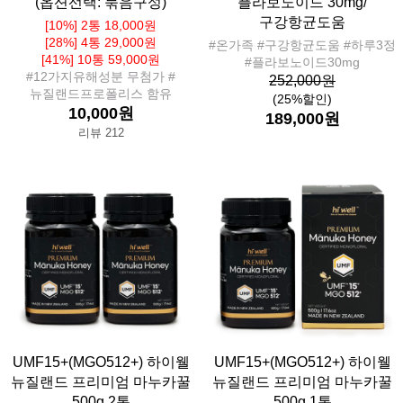
(옵션선택: 묶음구성)
플라보노이드 30mg/
구강항균도움
[10%] 2통 18,000원
[28%] 4통 29,000원
#온가족 #구강항균도움 #하루3정
[41%] 10통 59,000원
#플라보노이드30mg
#12가지유해성분 무첨가 #
252,000원
뉴질랜드프로폴리스 함유
(25%할인)
10,000원
189,000원
리뷰 212
UMF15+(MGO512+) 하이웰
UMF15+(MGO512+) 하이웰
뉴질랜드 프리미엄 마누카꿀
뉴질랜드 프리미엄 마누카꿀
500g 2통
500g 1통