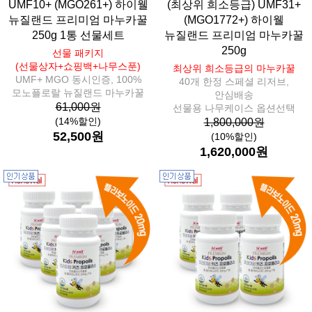
UMF10+ (MGO261+) 하이웰
(최상위 희소등급) UMF31+
뉴질랜드 프리미엄 마누카꿀
(MGO1772+) 하이웰
250g 1통 선물세트
뉴질랜드 프리미엄 마누카꿀
250g
선물 패키지
(선물상자+쇼핑백+나무스푼)
최상위 희소등급의 마누카꿀
UMF+ MGO 동시인증, 100%
40개 한정 스페셜 리저브,
모노플로랄 뉴질랜드 마누카꿀
안심배송
61,000원
선물용 나무케이스 옵션선택
(14%할인)
1,800,000원
52,500원
(10%할인)
1,620,000원