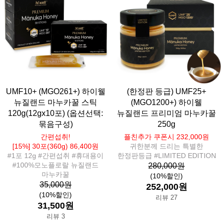
UMF10+ (MGO261+) 하이웰
(한정판 등급) UMF25+
뉴질랜드 마누카꿀 스틱
(MGO1200+) 하이웰
120g(12gx10포) (옵션선택:
뉴질랜드 프리미엄 마누카꿀
묶음구성)
250g
간편섭취!
플친추가 쿠폰시 232,000원
[15%] 30포(360g) 86,400원
귀한분께 드리는 특별한
#1포 12g #간편섭취 #휴대용이
한정판등급 #LIMITED EDITION
#100%모노플로랄 뉴질랜드
280,000원
마누카꿀
(10%할인)
35,000원
252,000원
(10%할인)
리뷰 27
31,500원
리뷰 3