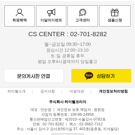
회원혜택
이달의이벤트
고객센터
샘플신청
CS CENTER : 02-701-8282
월~금요일 09:30~17:00
점심시간 12:00~13:10
토·일·공휴일 휴무
평일 오후4시결제까지 당일출고
하이웰소개
공지사항
이용약관
개인정보처리방침
주식회사 하이웰코리아
대표 : 안순영 ㅣ 개인정보 보호 책임자 : 원현정
사업자 등록번호 : 109-86-24958
통신판매업신고번호 : 제2010-서울강서-0782호
전화 : 02-701-8282 ㅣ 팩스 : 02-3662-7312
주소 : 서울시 강서구 강서로56가길 37, 402호(등촌동, 지석빌딩)