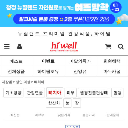
뉴 질 랜 드 프 리 미 엄 건 강 식 품 , 하 이 웰
베스트
이벤트
이달의특가
회원혜택
전체상품
하이웰초유
산양유
마누카꿀
대상별
>
성인 여성
>
뼈치아
뼈치아
기초영양
관절연골
피부
월경전불편상태
혈행
항산화
눈
장
최신순
리뷰수
낮은가격
높은가격
판매순위