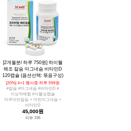
[2개월분/ 하루 750원] 하이웰
해조 칼슘 마그네슘 비타민D
120캡슐 (옵션선택: 묶음구성)
[20%] 4+1 행사중 하루 599원
#칼슘 #마그네슘 #비타민D #
이상적배합 #식물성캡슐
아쿠아민칼슘 + 마린마그네슘 +
비타민D
45,000원
리뷰 336