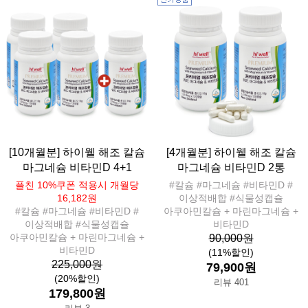
[10개월분] 하이웰 해조 칼슘
[4개월분] 하이웰 해조 칼슘
마그네슘 비타민D 4+1
마그네슘 비타민D 2통
플친 10%쿠폰 적용시 개월당
#칼슘 #마그네슘 #비타민D #
16,182원
이상적배합 #식물성캡슐
#칼슘 #마그네슘 #비타민D #
아쿠아민칼슘 + 마린마그네슘 +
이상적배합 #식물성캡슐
비타민D
아쿠아민칼슘 + 마린마그네슘 +
90,000원
비타민D
(11%할인)
225,000원
79,900원
(20%할인)
리뷰 401
179,800원