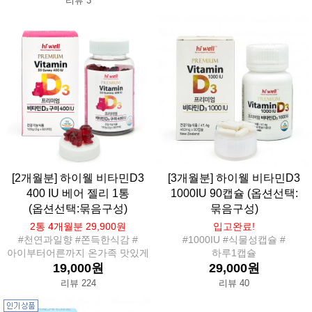
리뷰 3
[2개월분] 하이웰 비타민D3
[3개월분] 하이웰 비타민D3
400 IU 베어 젤리 1통
1000IU 90캡슐 (옵션선택:
(옵션선택:묶음구성)
묶음구성)
2통 4개월분 29,900원
입고완료!
#천연과일향 #쫀득한식감 #
#1000IU #식물성캡슐 #
아이부터어른까지 온가족 맛있게
하루1캡슐
19,000원
29,000원
리뷰 224
리뷰 40