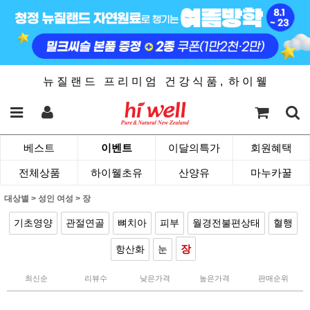
뉴 질 랜 드 프 리 미 엄 건 강 식 품 , 하 이 웰
베스트
이벤트
이달의특가
회원혜택
전체상품
하이웰초유
산양유
마누카꿀
대상별
>
성인 여성
>
장
기초영양
관절연골
뼈치아
피부
월경전불편상태
혈행
장
항산화
눈
최신순
리뷰수
낮은가격
높은가격
판매순위