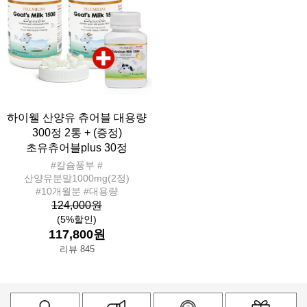
하이웰 산양유 츄어블 대용량
300정 2통 + (증정)
초유츄어블plus 30정
#칼슘풍부 #
산양유분말1000mg(2정)
#10개월분 #대용량
124,000원
(5%할인)
117,800원
리뷰 845