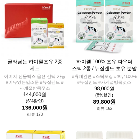
골라담는 하이웰초유 2종
하이웰 100% 초유 파우더
세트
스틱 2통 / 뉴질랜드 초유 분말
이미지 선물박스 옵션 선택 가능
#휴대간편 #스틱포장 #초유100%
#이유있는입소문 #뉴질랜드 #
#뉴질랜드 #사계절방목젖소
사계절방목젖소
98,000원
144,000원
(8%할인)
(6%할인)
89,800원
136,000원
리뷰 162
리뷰 178