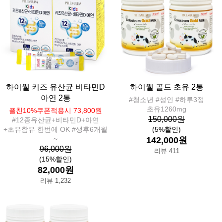
하이웰 키즈 유산균 비타민D
하이웰 골드 초유 2통
아연 2통
#청소년 #성인 #하루3정
초유1260mg
플친10%쿠폰적용시 73,800원
150,000원
#12종유산균+비타민D+아연
+초유함유 한번에 OK #생후6개월
(5%할인)
~
142,000원
96,000원
리뷰 411
(15%할인)
82,000원
리뷰 1,232