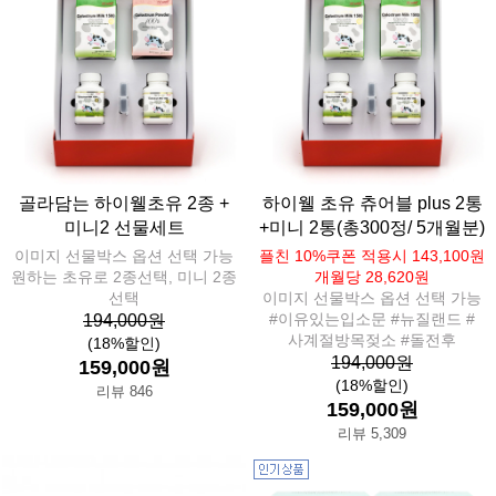
골라담는 하이웰초유 2종 +
하이웰 초유 츄어블 plus 2통
미니2 선물세트
+미니 2통(총300정/ 5개월분)
이미지 선물박스 옵션 선택 가능
플친 10%쿠폰 적용시 143,100원
원하는 초유로 2종선택, 미니 2종
개월당 28,620원
선택
이미지 선물박스 옵션 선택 가능
#이유있는입소문 #뉴질랜드 #
194,000원
사계절방목젖소 #돌전후
(18%할인)
194,000원
159,000원
(18%할인)
리뷰 846
159,000원
리뷰 5,309