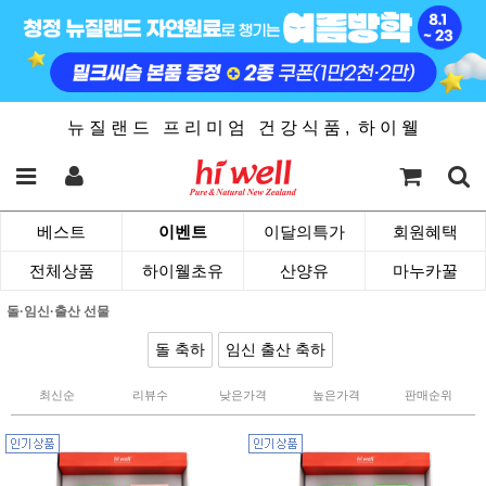
뉴 질 랜 드 프 리 미 엄 건 강 식 품 , 하 이 웰
베스트
이벤트
이달의특가
회원혜택
전체상품
하이웰초유
산양유
마누카꿀
돌·임신·출산 선물
돌 축하
임신 출산 축하
최신순
리뷰수
낮은가격
높은가격
판매순위