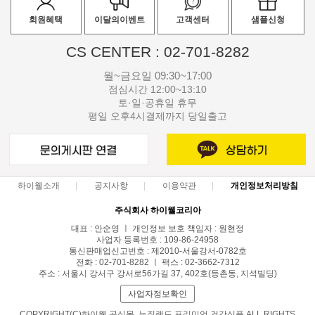
회원혜택
이달의이벤트
고객센터
샘플신청
CS CENTER : 02-701-8282
월~금요일 09:30~17:00
점심시간 12:00~13:10
토·일·공휴일 휴무
평일 오후4시결제까지 당일출고
하이웰소개
공지사항
이용약관
개인정보처리방침
주식회사 하이웰코리아
대표 : 안순영 ㅣ 개인정보 보호 책임자 : 원현정
사업자 등록번호 : 109-86-24958
통신판매업신고번호 : 제2010-서울강서-0782호
전화 : 02-701-8282 ㅣ 팩스 : 02-3662-7312
주소 : 서울시 강서구 강서로56가길 37, 402호(등촌동, 지석빌딩)
사업자정보확인
COPYRIGHT(C)하이웰 공식몰, 뉴질랜드 프리미엄 건강식품 ALL RIGHTS