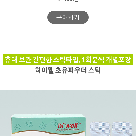
구매하기
휴대 보관 간편한 스틱타입, 1회분씩 개별포장
하이웰 초유파우더 스틱