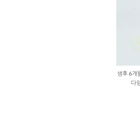
생후 6개
다양