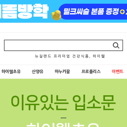
뉴 질 랜 드 프 리 미 엄 건 강 식 품 , 하 이 웰
하이웰초유
산양유
마누카꿀
프로폴리스
이벤트