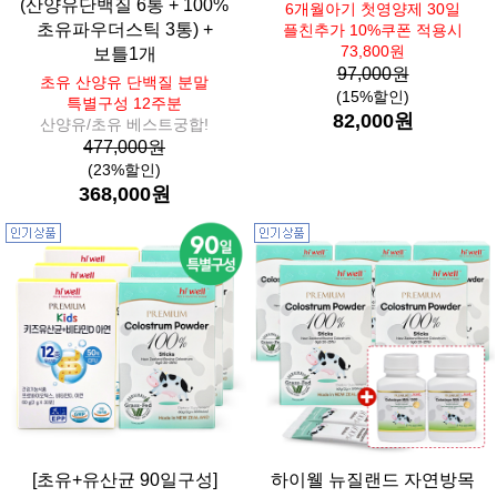
(산양유단백질 6통 + 100%
6개월아기 첫영양제 30일
초유파우더스틱 3통) +
플친추가 10%쿠폰 적용시
73,800원
보틀1개
97,000원
초유 산양유 단백질 분말
(15%할인)
특별구성 12주분
82,000원
산양유/초유 베스트궁합!
477,000원
(23%할인)
368,000원
[초유+유산균 90일구성]
하이웰 뉴질랜드 자연방목