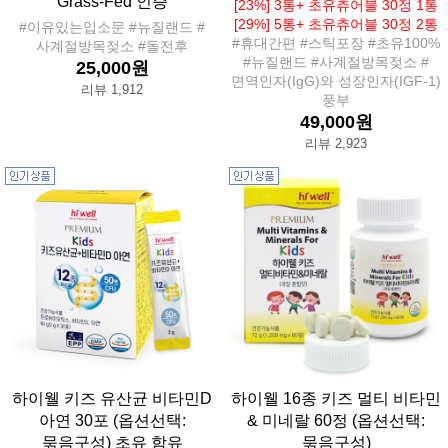
Grass-Fed 인증
[23%] 3통+ 초유츄어블 30정 1통
[29%] 5통+ 초유츄어블 30정 2통
#이유있는입소문 #뉴질랜드 #
#휴대간편 #스틱포장 #초유100%
사계절방목젖소 #돌전후
#뉴질랜드 #사계절방목젖소 #
25,000원
면역인자(IgG)와 성장인자(IGF-1)
리뷰 1,912
풍부
49,000원
리뷰 2,923
하이웰 키즈 유산균 비타민D
하이웰 16종 키즈 멀티 비타민
아연 30포 (옵션선택:
& 미네랄 60정 (옵션선택:
묶음구성) 초유 함유
묶음구성)