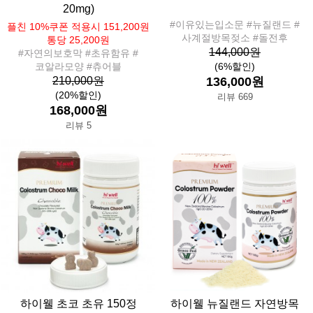
20mg)
#이유있는입소문 #뉴질랜드 #
플친 10%쿠폰 적용시 151,200원
사계절방목젖소 #돌전후
통당 25,200원
144,000원
#자연의보호막 #초유함유 #
코알라모양 #츄어블
(6%할인)
210,000원
136,000원
(20%할인)
리뷰 669
168,000원
리뷰 5
하이웰 초코 초유 150정
하이웰 뉴질랜드 자연방목