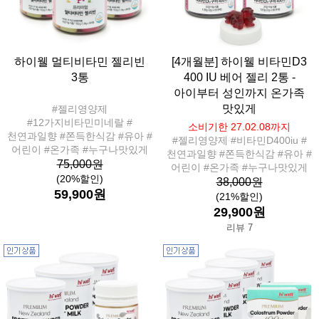
하이웰 멀티비타민 젤리빈
[4개월분] 하이웰 비타민D3
3통
400 IU 베어 젤리 2통 -
아이부터 성인까지 온가족
맛있게
#젤리영양제
#12가지비타민미네랄 #
소비기한 27.02.08까지
천연과일향 #쫀득한식감 #유아 #
#젤리영양제 #비타민D400iu #
어린이 #온가족 #누구나맛있게
천연과일향 #쫀득한식감 #유아 #
75,000원
어린이 #온가족 #누구나맛있게
(20%할인)
38,000원
59,900원
(21%할인)
29,900원
리뷰 7