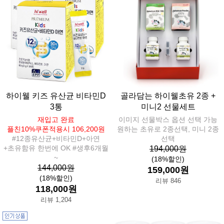
하이웰 키즈 유산균 비타민D
골라담는 하이웰초유 2종 +
3통
미니2 선물세트
재입고 완료
이미지 선물박스 옵션 선택 가능
플친10%쿠폰적용시 106,200원
원하는 초유로 2종선택, 미니 2종
#12종유산균+비타민D+아연
선택
+초유함유 한번에 OK #생후6개월
194,000원
~
(18%할인)
144,000원
159,000원
(18%할인)
리뷰 846
118,000원
리뷰 1,204