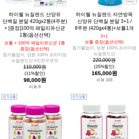
하이웰 뉴질랜드 산양유
하이웰 뉴질랜드 자연방목
단백질 분말 420gx2통(4주분)
산양유 단백질 분말 3+1 /
+ [증정]100억 패밀리유산균
8주분 (420gx4통)+보틀1개
1통(옵션선택)
3+1
보틀 증정(옵션선택)
보틀 + 100억 패밀리유산균 1통
첨가물없이, 성분 100% 프리미엄
증정(옵션선택)
뉴질랜드산
첨가물없이, 성분 100% 프리미엄
220,000원
뉴질랜드산 #진한우유맛
(25%할인)
110,000원
165,000원
(11%할인)
98,000원
리뷰 103
리뷰 8