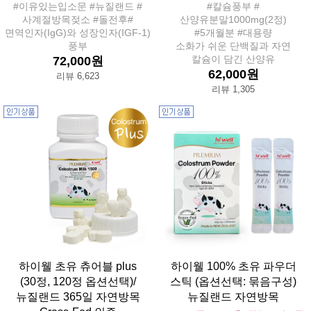
#이유있는입소문 #뉴질랜드 #
#칼슘풍부 #
사계절방목젖소 #돌전후#
산양유분말1000mg(2정)
면역인자(IgG)와 성장인자(IGF-1)
#5개월분 #대용량
풍부
소화가 쉬운 단백질과 자연
칼슘이 담긴 산양유
72,000원
62,000원
리뷰 6,623
리뷰 1,305
하이웰 초유 츄어블 plus
하이웰 100% 초유 파우더
(30정, 120정 옵션선택)/
스틱 (옵션선택: 묶음구성)
뉴질랜드 365일 자연방목
뉴질랜드 자연방목