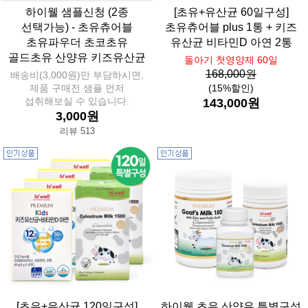
하이웰 샘플신청 (2종
[초유+유산균 60일구성]
선택가능) - 초유츄어블
초유츄어블 plus 1통 + 키즈
초유파우더 초코초유
유산균 비타민D 아연 2통
골드초유 산양유 키즈유산균
돌아기 첫영양제 60일
168,000원
배송비(3,000원)만 부담하시면,
제품 구매전 샘플 먼저
(15%할인)
섭취해보실 수 있습니다.
143,000원
3,000원
리뷰 513
[초유+유산균 120일구성]
하이웰 초유 산양유 특별구성