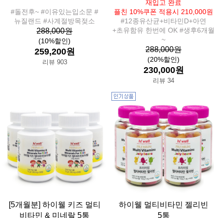
재입고 완료
#돌전후~ #이유있는입소문 #
플친 10%쿠폰 적용시 210,000원
뉴질랜드 #사계절방목젖소
#12종유산균+비타민D+아연
+초유함유 한번에 OK #생후6개월
288,000원
~
(10%할인)
288,000원
259,200원
(20%할인)
리뷰 903
230,000원
리뷰 34
[5개월분] 하이웰 키즈 멀티
하이웰 멀티비타민 젤리빈
비타민 & 미네랄 5통
5통