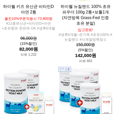
하이웰 키즈 유산균 비타민D
하이웰 뉴질랜드 100% 초유
아연 2통
파우더 100g 2통+보틀1개
(자연방목 Grass-Fed 인증
플친10%쿠폰적용시 73,800원
초유 분말)
#12종유산균+비타민D+아연
+초유함유 한번에 OK #생후6개월
입고완료!
~
#생후6개월~온가족 #초유100% #
96,000원
뉴질랜드 #사계절방목젖소
(15%할인)
150,000원
82,000원
(5%할인)
리뷰 1,232
142,000원
리뷰 663