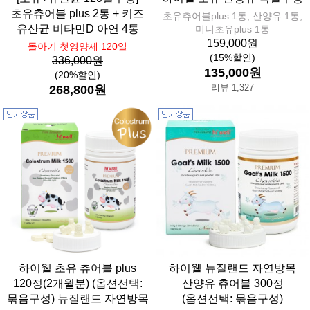
초유츄어블 plus 2통 + 키즈
초유츄어블plus 1통, 산양유 1통,
유산균 비타민D 아연 4통
미니초유plus 1통
159,000원
돌아기 첫영양제 120일
(15%할인)
336,000원
135,000원
(20%할인)
리뷰 1,327
268,800원
하이웰 초유 츄어블 plus
하이웰 뉴질랜드 자연방목
120정(2개월분) (옵션선택:
산양유 츄어블 300정
묶음구성) 뉴질랜드 자연방목
(옵션선택: 묶음구성)