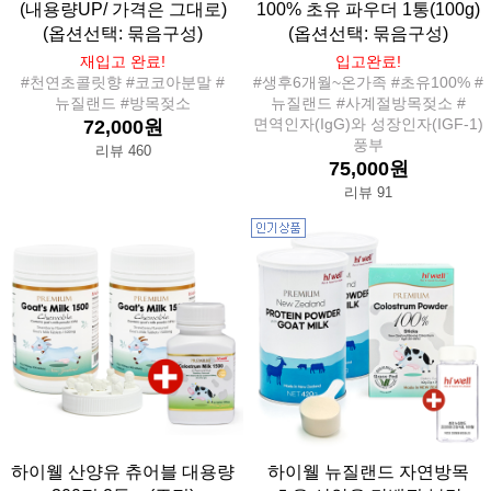
(내용량UP/ 가격은 그대로)
100% 초유 파우더 1통(100g)
(옵션선택: 묶음구성)
(옵션선택: 묶음구성)
재입고 완료!
입고완료!
#천연초콜릿향 #코코아분말 #
#생후6개월~온가족 #초유100% #
뉴질랜드 #방목젖소
뉴질랜드 #사계절방목젖소 #
면역인자(IgG)와 성장인자(IGF-1)
72,000원
풍부
리뷰 460
75,000원
리뷰 91
하이웰 산양유 츄어블 대용량
하이웰 뉴질랜드 자연방목