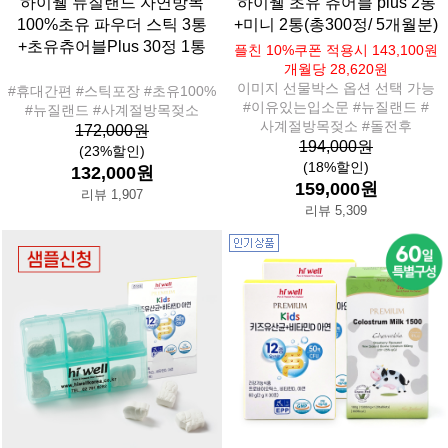
하이웰 뉴질랜드 자연방목
하이웰 초유 츄어블 plus 2통
100%초유 파우더 스틱 3통
+미니 2통(총300정/ 5개월분)
+초유츄어블Plus 30정 1통
플친 10%쿠폰 적용시 143,100원
개월당 28,620원
이미지 선물박스 옵션 선택 가능
#휴대간편 #스틱포장 #초유100%
#이유있는입소문 #뉴질랜드 #
#뉴질랜드 #사계절방목젖소
사계절방목젖소 #돌전후
172,000원
194,000원
(23%할인)
(18%할인)
132,000원
159,000원
리뷰 1,907
리뷰 5,309