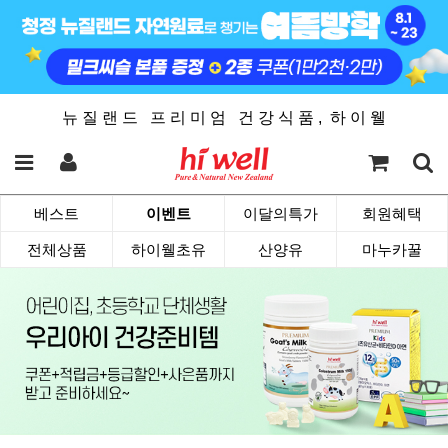
뉴 질 랜 드 프 리 미 엄 건 강 식 품 , 하 이 웰
베스트
이벤트
이달의특가
회원혜택
전체상품
하이웰초유
산양유
마누카꿀