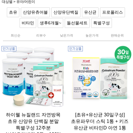
대상별
>
유아/어린이
초유
산양유츄어블
산양유단백질
유산균
프로폴리스
비타민
생후6개월~
돌선물세트
특별구성
최신순
리뷰수
낮은가격
높은가격
판매순위
하이웰 뉴질랜드 자연방목
[초유+유산균 30일구성]
초유 산양유 단백질 분말
초유파우더 스틱 1통 + 키즈
특별구성 12주분
유산균 비타민D 아연 1통