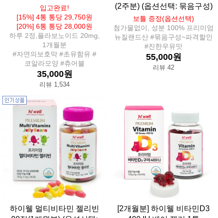
(2주분) (옵션선택: 묶음구성)
입고완료!
[15%] 4통 통당 29,750원
보틀 증정(옵션선택)
[20%] 6통 통당 28,000원
첨가물없이, 성분 100% 프리미엄
하루 2정,플라보노이드 20mg,
뉴질랜드산 #묶음구성~파격할인
1개월분
#진한우유맛
#자연의보호막 #초유함유 #
55,000원
코알라모양 #츄어블
리뷰 42
35,000원
리뷰 1,534
하이웰 멀티비타민 젤리빈
[2개월분] 하이웰 비타민D3