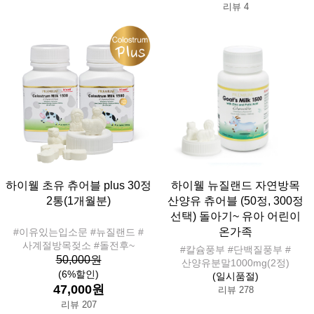
리뷰 4
하이웰 초유 츄어블 plus 30정
하이웰 뉴질랜드 자연방목
2통(1개월분)
산양유 츄어블 (50정, 300정
선택) 돌아기~ 유아 어린이
온가족
#이유있는입소문 #뉴질랜드 #
사계절방목젖소 #돌전후~
#칼슘풍부 #단백질풍부 #
50,000원
산양유분말1000mg(2정)
(6%할인)
(일시품절)
47,000원
리뷰 278
리뷰 207