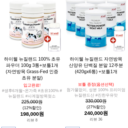
하이웰 뉴질랜드 100% 초유
하이웰 뉴질랜드 자연방목
파우더 100g 3통+보틀1개
산양유 단백질 분말 12주분
(자연방목 Grass-Fed 인증
(420gx6통) +보틀1개
초유 분말)
보틀 증정(옵션선택)
입고완료!
첨가물없이, 성분 100% 프리미엄
#생후6개월~온가족 #초유100% #
뉴질랜드산 #진한우유맛
뉴질랜드 #사계절방목젖소
330,000원
225,000원
(27%할인)
(12%할인)
240,000원
198,000원
리뷰 36
리뷰 8