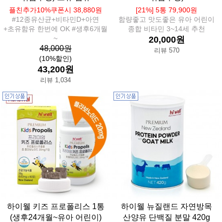
플친추가10%쿠폰시 38,880원
[21%] 5통 79,900원
#12종유산균+비타민D+아연
함량좋고 맛도좋은 유아 어린이
+초유함유 한번에 OK #생후6개월
종합 비타민 3~14세 추천
~
20,000원
48,000원
리뷰 570
(10%할인)
43,200원
리뷰 1,034
하이웰 키즈 프로폴리스 1통
하이웰 뉴질랜드 자연방목
(생후24개월~유아 어린이)
산양유 단백질 분말 420g