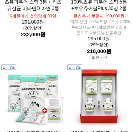
초유파우더 스틱 3통 + 키즈
100%초유 파우더 스틱 5통
유산균 비타민D 아연 3통
+초유츄어블Plus 30정 2통
6개월아기 첫영양제 90일
플친추가 쿠폰시 190,000원
#휴대간편 #스틱포장 #초유100%
291,000원
#뉴질랜드 #사계절방목젖소 #
(20%할인)
온가족 #부모님선물추천
232,000원
295,000원
(29%할인)
210,000원
리뷰 520