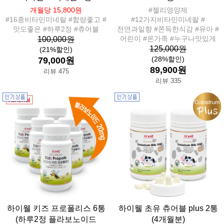
개월당 15,800원
#젤리영양제
#16종비타민미네랄 #함량좋고 #
#12가지비타민미네랄 #
맛도좋은 #하루2정 #츄어블
천연과일향 #쫀득한식감 #유아 #
어린이 #온가족 #누구나맛있게
100,000원
125,000원
(21%할인)
(28%할인)
79,000원
89,900원
리뷰 475
리뷰 335
하이웰 키즈 프로폴리스 6통
하이웰 초유 츄어블 plus 2통
(하루2정 플라보노이드
(4개월분)