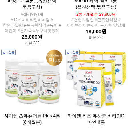
90정(1개월분) (옵션선택:
400 IU 베어 젤리 1통
묶음구성)
(옵션선택:묶음구성)
#젤리영양제
2통 4개월분 29,900원
#12가지비타민미네랄 #
#천연과일향 #쫀득한식감 #
천연과일향 #쫀득한식감 #유아 #
아이부터어른까지 온가족 맛있게
어린이 #온가족 #누구나맛있게
19,000원
25,000원
리뷰 224
리뷰 382
하이웰 초유츄어블 Plus 4통
하이웰 키즈 유산균 비타민D
(8개월분)
아연 6통