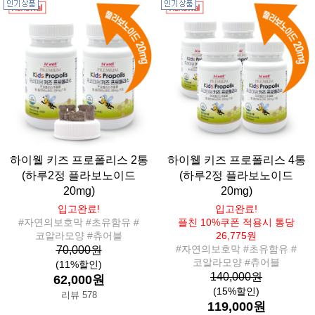
하이웰 키즈 프로폴리스 2통
하이웰 키즈 프로폴리스 4통
(하루2정 플라보노이드
(하루2정 플라보노이드
20mg)
20mg)
입고완료!
입고완료!
#자연의보호막 #초유함유 #
플친 10%쿠폰 적용시 통당
코알라모양 #츄어블
26,775원
#자연의보호막 #초유함유 #
70,000원
코알라모양 #츄어블
(11%할인)
140,000원
62,000원
(15%할인)
리뷰 578
119,000원