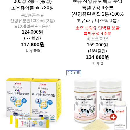
300정 2통 + (증정)
초유 산양유 단백질 분말
초유츄어블plus 30정
특별구성 4주분
(산양유단백질 2통+100%
#칼슘풍부 #
초유파우더스틱 1통)
산양유분말1000mg(2정)
#10개월분 #대용량
초유 산양유 단백질 분말
124,000원
특별구성 4주분
(5%할인)
베스트궁합!
117,800원
159,000원
리뷰 845
(16%할인)
134,000원
리뷰 2