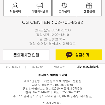
회원혜택
이달의이벤트
고객센터
샘플신청
CS CENTER : 02-701-8282
월~금요일 09:30~17:00
점심시간 12:00~13:10
토·일·공휴일 휴무
평일 오후4시결제까지 당일출고
하이웰소개
공지사항
이용약관
개인정보처리방침
주식회사 하이웰코리아
대표 : 안순영 ㅣ 개인정보 보호 책임자 : 원현정
사업자 등록번호 : 109-86-24958
통신판매업신고번호 : 제2010-서울강서-0782호
전화 : 02-701-8282 ㅣ 팩스 : 02-3662-7312
주소 : 서울시 강서구 강서로56가길 37, 402호(등촌동, 지석빌딩)
사업자정보확인