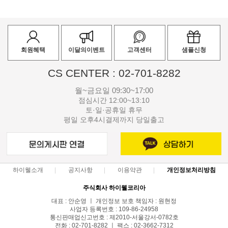
회원혜택
이달의이벤트
고객센터
샘플신청
CS CENTER : 02-701-8282
월~금요일 09:30~17:00
점심시간 12:00~13:10
토·일·공휴일 휴무
평일 오후4시결제까지 당일출고
하이웰소개
공지사항
이용약관
개인정보처리방침
주식회사 하이웰코리아
대표 : 안순영 ㅣ 개인정보 보호 책임자 : 원현정
사업자 등록번호 : 109-86-24958
통신판매업신고번호 : 제2010-서울강서-0782호
전화 : 02-701-8282 ㅣ 팩스 : 02-3662-7312