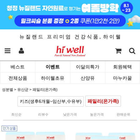
뉴 질 랜 드 프 리 미 엄 건 강 식 품 , 하 이 웰
베스트
이벤트
이달의특가
회원혜택
전체상품
하이웰초유
산양유
마누카꿀
성분별
>
유산균
>
패밀리(온가족)
패밀리(온가족)
키즈(생후6개월~임산부,수유부)
최신순
리뷰수
낮은가격
높은가격
판매순위