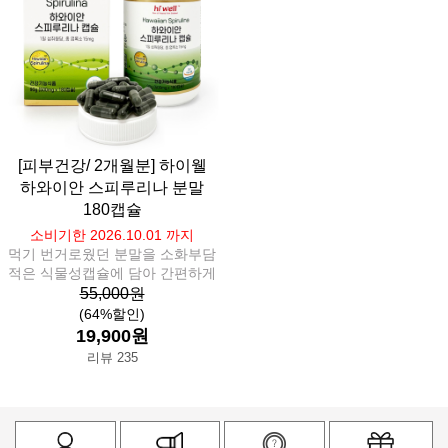
[피부건강/ 2개월분] 하이웰
하와이안 스피루리나 분말
180캡슐
소비기한 2026.10.01 까지
먹기 번거로웠던 분말을 소화부담
적은 식물성캡슐에 담아 간편하게
55,000원
(64%할인)
19,900원
리뷰 235