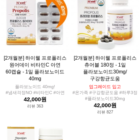
[2개월분] 하이웰 프로폴리스
[2개월분] 하이웰 프로폴리스
원어데이 비타민C 아연
츄어블 180정 - 1일
60캡슐 - 1일 플라보노이드
플라보노이드30mg/
40mg
구강항균도움
플라보노이드 40mg!
업그레이드 입고
#냄새걱정NO #비타민C #아연
#온가족 #구강항균도움 #하루3정
#플라보노이드30mg
42,000원
42,000원
리뷰 363
리뷰 827