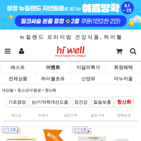
뉴 질 랜 드 프 리 미 엄 건 강 식 품 , 하 이 웰
베스트
이벤트
이달의특가
회원혜택
전체상품
하이웰초유
산양유
마누카꿀
대상별
>
청소년/수험생
>
항산화
항산화
기초영양
눈/기억력개선도움
장건강
칼슘보충
최신순
리뷰수
낮은가격
높은가격
판매순위