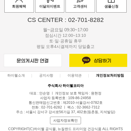
회원혜택
이달의이벤트
고객센터
샘플신청
CS CENTER : 02-701-8282
월~금요일 09:30~17:00
점심시간 12:00~13:10
토·일·공휴일 휴무
평일 오후4시결제까지 당일출고
하이웰소개
공지사항
이용약관
개인정보처리방침
주식회사 하이웰코리아
대표 : 안순영 ㅣ 개인정보 보호 책임자 : 원현정
사업자 등록번호 : 109-86-24958
통신판매업신고번호 : 제2010-서울강서-0782호
전화 : 02-701-8282 ㅣ 팩스 : 02-3662-7312
주소 : 서울시 강서구 강서로56가길 37, 402호(등촌동, 지석빌딩)
사업자정보확인
COPYRIGHT(C)하이웰 공식몰, 뉴질랜드 프리미엄 건강식품 ALL RIGHTS