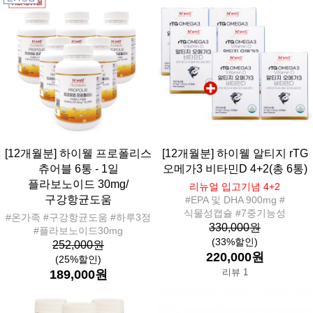
[12개월분] 하이웰 프로폴리스
[12개월분] 하이웰 알티지 rTG
츄어블 6통 - 1일
오메가3 비타민D 4+2(총 6통)
플라보노이드 30mg/
리뉴얼 입고기념 4+2
구강항균도움
#EPA 및 DHA 900mg #
식물성캡슐 #7중기능성
#온가족 #구강항균도움 #하루3정
330,000원
#플라보노이드30mg
(33%할인)
252,000원
220,000원
(25%할인)
리뷰 1
189,000원