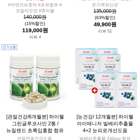
#자연의보호막 #초유함유 #
온가족유산균
코알라모양 #츄어블
135,000원
140,000원
(63%할인)
(15%할인)
49,900원
119,000원
리뷰 51
리뷰 4
[관절건강/6개월분] 하이웰
[눈건강/ 12개월분] 하이웰
그린글루코사민 2통 /
아이매니저 빌베리추출물
뉴질랜드 초록입홍합 함유
4+2 눈피로개선도움
관절연골건강도움,
빌베리추출물 240mg 함유