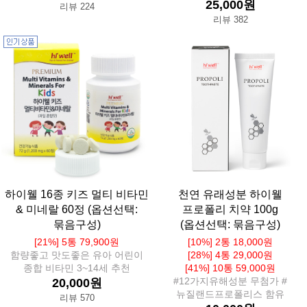
25,000원
리뷰 224
리뷰 382
하이웰 16종 키즈 멀티 비타민
천연 유래성분 하이웰
& 미네랄 60정 (옵션선택:
프로폴리 치약 100g
묶음구성)
(옵션선택: 묶음구성)
[21%] 5통 79,900원
[10%] 2통 18,000원
함량좋고 맛도좋은 유아 어린이
[28%] 4통 29,000원
종합 비타민 3~14세 추천
[41%] 10통 59,000원
#12가지유해성분 무첨가 #
20,000원
뉴질랜드프로폴리스 함유
리뷰 570