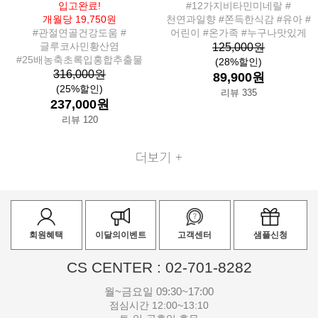
입고완료!
#12가지비타민미네랄 #
개월당 19,750원
천연과일향 #쫀득한식감 #유아 #
#관절연골건강도움 #
어린이 #온가족 #누구나맛있게
글루코사민황산염
125,000원
#25배농축초록입홍합추출물
(28%할인)
316,000원
89,900원
(25%할인)
리뷰 335
237,000원
리뷰 120
회원혜택
이달의이벤트
고객센터
샘플신청
CS CENTER : 02-701-8282
월~금요일 09:30~17:00
점심시간 12:00~13:10