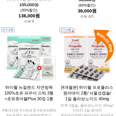
195,000원
(60%할인)
(30%할인)
36,000원
136,000원
리뷰 423
리뷰 8
하이웰 뉴질랜드 자연방목
[4개월분] 하이웰 프로폴리스
100%초유 파우더 스틱 3통
원어데이 2통/ 식물성캡슐/
+초유츄어블Plus 30정 1통
1일 플라보노이드 40mg
하루 1캡슐, 플라보노이드 40mg!
#휴대간편 #스틱포장 #초유100%
식약처 1일 최대치
#뉴질랜드 #사계절방목젖소
#냄새걱정NO #비타민C #아연 #