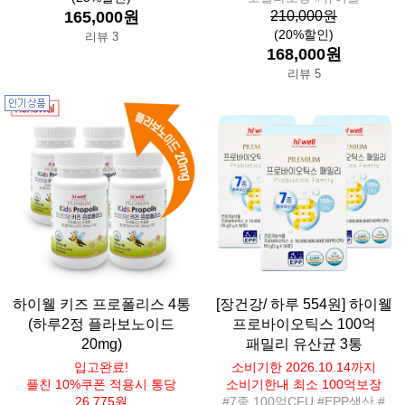
165,000원
210,000원
(20%할인)
리뷰 3
168,000원
리뷰 5
하이웰 키즈 프로폴리스 4통
[장건강/ 하루 554원] 하이웰
(하루2정 플라보노이드
프로바이오틱스 100억
20mg)
패밀리 유산균 3통
입고완료!
소비기한 2026.10.14까지
플친 10%쿠폰 적용시 통당
소비기한내 최소 100억보장
26,775원
#7종 100억CFU #EPP생산 #