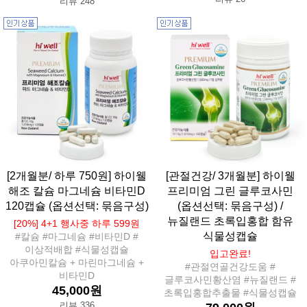
리뷰 248
[2개월분/ 하루 750원] 하이웰
[관절건강/ 3개월분] 하이웰
해조 칼슘 마그네슘 비타민D
프리미엄 그린 글루코사민
120캡슐 (옵션선택: 묶음구성)
(옵션선택: 묶음구성) /
뉴질랜드 초록입홍합 함유
[20%] 4+1 행사중 하루 599원
식물성캡슐
#칼슘 #마그네슘 #비타민D #
이상적배합 #식물성캡슐
입고완료!
아쿠아민칼슘 + 마린마그네슘 +
#관절연골건강도움 #
비타민D
글루코사민황산염 #뉴질랜드 #
45,000원
초록입홍합추출물 #식물성캡슐
리뷰 336