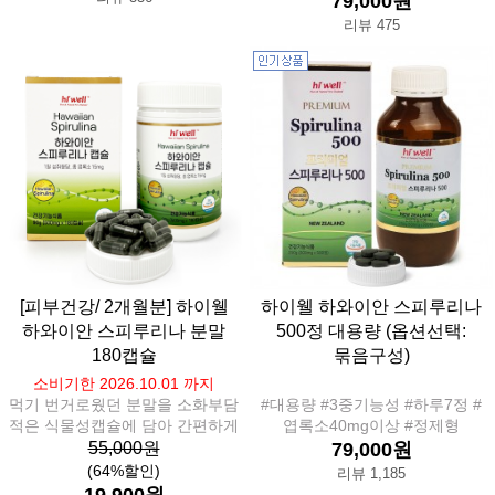
79,000원
리뷰 475
[피부건강/ 2개월분] 하이웰
하이웰 하와이안 스피루리나
하와이안 스피루리나 분말
500정 대용량 (옵션선택:
180캡슐
묶음구성)
소비기한 2026.10.01 까지
먹기 번거로웠던 분말을 소화부담
#대용량 #3중기능성 #하루7정 #
적은 식물성캡슐에 담아 간편하게
엽록소40mg이상 #정제형
55,000원
79,000원
(64%할인)
리뷰 1,185