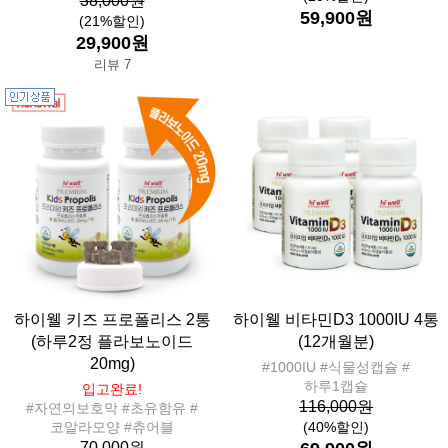
38,000원
59,900원
(21%할인)
29,900원
리뷰 7
하이웰 키즈 프로폴리스 2통
하이웰 비타민D3 1000IU 4통
(하루2정 플라보노이드
(12개월분)
20mg)
#1000IU #식물성캡슐 #
하루1캡슐
입고완료!
116,000원
#자연의보호막 #초유함유 #
코알라모양 #츄어블
(40%할인)
70,000원