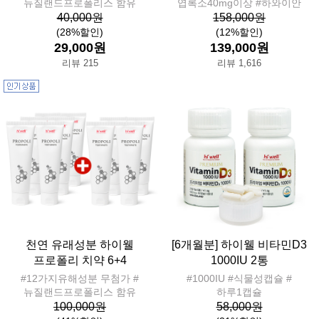
뉴질랜드프로폴리스 함유
엽록소40mg이상 #하와이안
40,000원
158,000원
(28%할인)
(12%할인)
29,000원
139,000원
리뷰 215
리뷰 1,616
천연 유래성분 하이웰
[6개월분] 하이웰 비타민D3
프로폴리 치약 6+4
1000IU 2통
#12가지유해성분 무첨가 #
#1000IU #식물성캡슐 #
뉴질랜드프로폴리스 함유
하루1캡슐
100,000원
58,000원