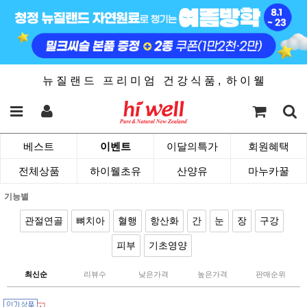
뉴 질 랜 드 프 리 미 엄 건 강 식 품 , 하 이 웰
베스트
이벤트
이달의특가
회원혜택
전체상품
하이웰초유
산양유
마누카꿀
기능별
관절연골
뼈치아
혈행
항산화
간
눈
장
구강
피부
기초영양
최신순
리뷰수
낮은가격
높은가격
판매순위