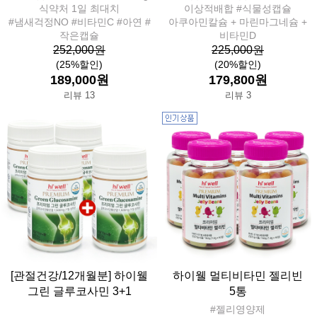
식약처 1일 최대치
이상적배합 #식물성캡슐
#냄새걱정NO #비타민C #아연 #
아쿠아민칼슘 + 마린마그네슘 +
작은캡슐
비타민D
252,000원
225,000원
(25%할인)
(20%할인)
189,000원
179,800원
리뷰 13
리뷰 3
[관절건강/12개월분] 하이웰
하이웰 멀티비타민 젤리빈
그린 글루코사민 3+1
5통
#젤리영양제