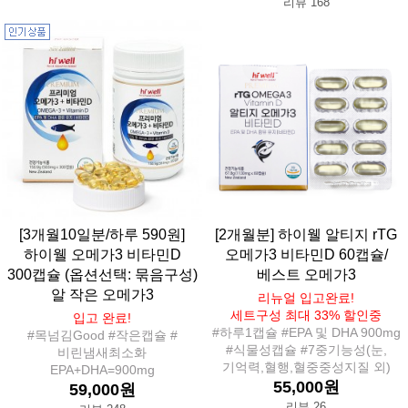
리뷰 168
[3개월10일분/하루 590원]
[2개월분] 하이웰 알티지 rTG
하이웰 오메가3 비타민D
오메가3 비타민D 60캡슐/
300캡슐 (옵션선택: 묶음구성)
베스트 오메가3
알 작은 오메가3
리뉴얼 입고완료!
세트구성 최대 33% 할인중
입고 완료!
#하루1캡슐 #EPA 및 DHA 900mg
#목넘김Good #작은캡슐 #
#식물성캡슐 #7중기능성(눈,
비린냄새최소화
기억력,혈행,혈중중성지질 외)
EPA+DHA=900mg
55,000원
59,000원
리뷰 26