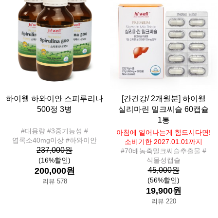
하이웰 하와이안 스피루리나
[간건강/ 2개월분] 하이웰
500정 3병
실리마린 밀크씨슬 60캡슐
1통
#대용량 #3중기능성 #
아침에 일어나는게 힘드시다면!
엽록소40mg이상 #하와이안
소비기한 2027.01.01까지
237,000원
#70배농축밀크씨슬추출물 #
(16%할인)
식물성캡슐
200,000원
45,000원
(56%할인)
리뷰 578
19,900원
리뷰 220