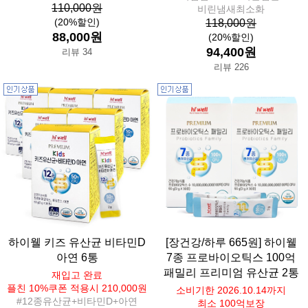
110,000원
비린냄새최소화
(20%할인)
118,000원
88,000원
(20%할인)
94,400원
리뷰 34
리뷰 226
하이웰 키즈 유산균 비타민D
[장건강/하루 665원] 하이웰
아연 6통
7종 프로바이오틱스 100억
패밀리 프리미엄 유산균 2통
재입고 완료
플친 10%쿠폰 적용시 210,000원
소비기한 2026.10.14까지
#12종유산균+비타민D+아연
최소 100억보장