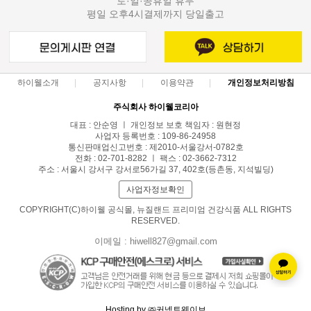
토·일·공휴일 휴무
평일 오후4시결제까지 당일출고
하이웰소개
공지사항
이용약관
개인정보처리방침
주식회사 하이웰코리아
대표 : 안순영 ㅣ 개인정보 보호 책임자 : 원현정
사업자 등록번호 : 109-86-24958
통신판매업신고번호 : 제2010-서울강서-0782호
전화 : 02-701-8282 ㅣ 팩스 : 02-3662-7312
주소 : 서울시 강서구 강서로56가길 37, 402호(등촌동, 지석빌딩)
사업자정보확인
COPYRIGHT(C)하이웰 공식몰, 뉴질랜드 프리미엄 건강식품 ALL RIGHTS
RESERVED.
이메일 : hiwell827@gmail.com
Hosting by ㈜커넥트웨이브