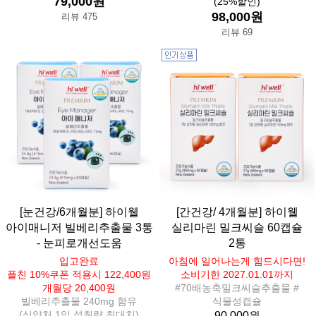
79,000원
(25%할인)
98,000원
리뷰 475
리뷰 69
[눈건강/6개월분] 하이웰
[간건강/ 4개월분] 하이웰
아이매니저 빌베리추출물 3통
실리마린 밀크씨슬 60캡슐
- 눈피로개선도움
2통
입고완료
아침에 일어나는게 힘드시다면!
플친 10%쿠폰 적용시 122,400원
소비기한 2027.01.01까지
개월당 20,400원
#70배농축밀크씨슬추출물 #
빌베리추출물 240mg 함유
식물성캡슐
(식약처 1일 섭취량 최대치)
90,000원