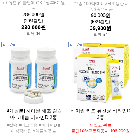
+초유함유 한번에 OK #생후6개월
#7종 100억CFU #EPP생산 #
~
온가족유산균
288,000원
90,000원
(20%할인)
(56%할인)
230,000원
39,900원
리뷰 34
리뷰 57
[4개월분] 하이웰 해조 칼슘
하이웰 키즈 유산균 비타민D
마그네슘 비타민D 2통
3통
#칼슘 #마그네슘 #비타민D #
재입고 완료
이상적배합 #식물성캡슐
플친10%쿠폰적용시 106,200원