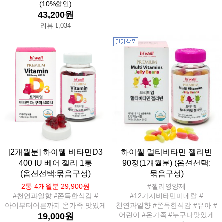
(10%할인)
43,200원
리뷰 1,034
[2개월분] 하이웰 비타민D3
하이웰 멀티비타민 젤리빈
400 IU 베어 젤리 1통
90정(1개월분) (옵션선택:
(옵션선택:묶음구성)
묶음구성)
2통 4개월분 29,900원
#젤리영양제
#천연과일향 #쫀득한식감 #
#12가지비타민미네랄 #
아이부터어른까지 온가족 맛있게
천연과일향 #쫀득한식감 #유아 #
어린이 #온가족 #누구나맛있게
19,000원