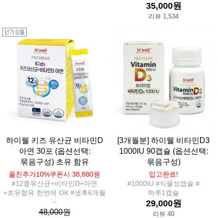
35,000원
리뷰 1,534
하이웰 키즈 유산균 비타민D
[3개월분] 하이웰 비타민D3
아연 30포 (옵션선택:
1000IU 90캡슐 (옵션선택:
묶음구성) 초유 함유
묶음구성)
플친추가10%쿠폰시 38,880원
입고완료!
#12종유산균+비타민D+아연
#1000IU #식물성캡슐 #
+초유함유 한번에 OK #생후6개월
하루1캡슐
~
29,000원
48,000원
리뷰 40