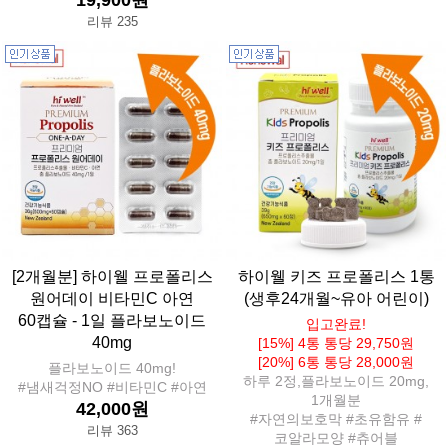
19,900원
리뷰 235
[2개월분] 하이웰 프로폴리스
하이웰 키즈 프로폴리스 1통
원어데이 비타민C 아연
(생후24개월~유아 어린이)
60캡슐 - 1일 플라보노이드
입고완료!
40mg
[15%] 4통 통당 29,750원
[20%] 6통 통당 28,000원
플라보노이드 40mg!
하루 2정,플라보노이드 20mg,
#냄새걱정NO #비타민C #아연
1개월분
42,000원
#자연의보호막 #초유함유 #
리뷰 363
코알라모양 #츄어블