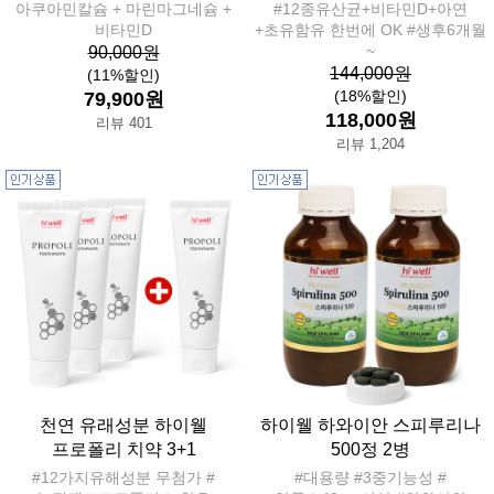
아쿠아민칼슘 + 마린마그네슘 +
#12종유산균+비타민D+아연
비타민D
+초유함유 한번에 OK #생후6개월
~
90,000원
144,000원
(11%할인)
(18%할인)
79,900원
118,000원
리뷰 401
리뷰 1,204
천연 유래성분 하이웰
하이웰 하와이안 스피루리나
프로폴리 치약 3+1
500정 2병
#12가지유해성분 무첨가 #
#대용량 #3중기능성 #