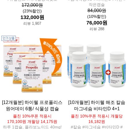
작은캡슐
172,000원
84,000원
(23%할인)
(10%할인)
132,000원
76,000원
리뷰 1,907
리뷰 288
[12개월분] 하이웰 프로폴리스
[10개월분] 하이웰 해조 칼슘
원어데이 6통/ 식물성 캡슐
마그네슘 비타민D 4+1
플친 10%쿠폰 적용시
플친 10%쿠폰 적용시 개월당
170,100원 개월당 14,175원
16,182원
하루 1캡슐, 플라보노이드 40mg!
#칼슘 #마그네슘 #비타민D #