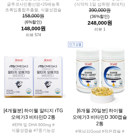
글루코사민황산염+25배농축
(식약처 1일 섭취량 최대치)
초록입홍합추출물, 식물성캡슐
390,000원
158,000원
(36%할인)
(6%할인)
248,000원
148,000원
리뷰 1
리뷰 574
[4개월분] 하이웰 알티지 rTG
[6개월 20일분] 하이웰
오메가3 비타민D 2통
오메가3 비타민D 300캡슐
2통
#EPA 및 DHA 900mg #
식물성캡슐 #7중기능성
#목넘김Good #작은캡슐 #