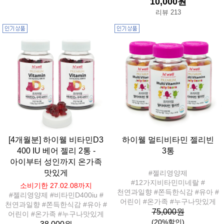
10,000원
리뷰 213
[4개월분] 하이웰 비타민D3
하이웰 멀티비타민 젤리빈
400 IU 베어 젤리 2통 -
3통
아이부터 성인까지 온가족
맛있게
#젤리영양제
#12가지비타민미네랄 #
소비기한 27.02.08까지
천연과일향 #쫀득한식감 #유아 #
#젤리영양제 #비타민D400iu #
어린이 #온가족 #누구나맛있게
천연과일향 #쫀득한식감 #유아 #
75,000원
어린이 #온가족 #누구나맛있게
(20%할인)