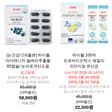
[눈건강/ 2개월분] 하이웰
하이웰 100억
아이매니저 빌베리추출물
프로바이오틱스 패밀리
60캡슐/ 눈피로개선도움
프리미엄 유산균
입고완료!
소비기한 2026.10.14까지
빌베리추출물 240mg 함유
[55%] 2통 39,900원
(식약처 1일 섭취량 최대치)
[56%] 3통 59,700원
#7종 100억 CFU보장 #온가족 #
65,000원
청소년 #수험생 #요거트맛
(10%할인)
45,000원
58,500원
(50%할인)
리뷰 153
22,500원