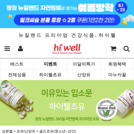
뉴 질 랜 드 프 리 미 엄 건 강 식 품 , 하 이 웰
베스트
이벤트
이달의특가
회원혜택
전체상품
하이웰초유
산양유
마누카꿀
성분별
>
초유/산양유
>
골드초유(청소년~성인)