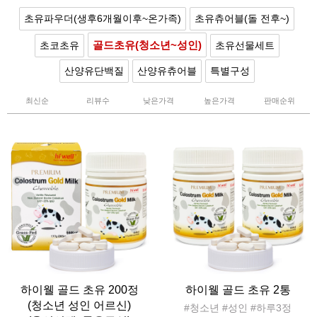
초유파우더(생후6개월이후~온가족)
초유츄어블(돌 전후~)
골드초유(청소년~성인)
초코초유
초유선물세트
산양유단백질
산양유츄어블
특별구성
최신순
리뷰수
낮은가격
높은가격
판매순위
하이웰 골드 초유 200정
하이웰 골드 초유 2통
(청소년 성인 어르신)
#청소년 #성인 #하루3정