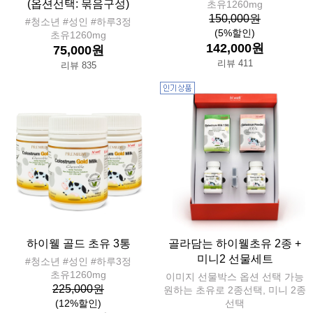
(옵션선택: 묶음구성)
초유1260mg
150,000원
#청소년 #성인 #하루3정
(5%할인)
초유1260mg
142,000원
75,000원
리뷰 411
리뷰 835
하이웰 골드 초유 3통
골라담는 하이웰초유 2종 +
미니2 선물세트
#청소년 #성인 #하루3정
초유1260mg
이미지 선물박스 옵션 선택 가능
225,000원
원하는 초유로 2종선택, 미니 2종
(12%할인)
선택