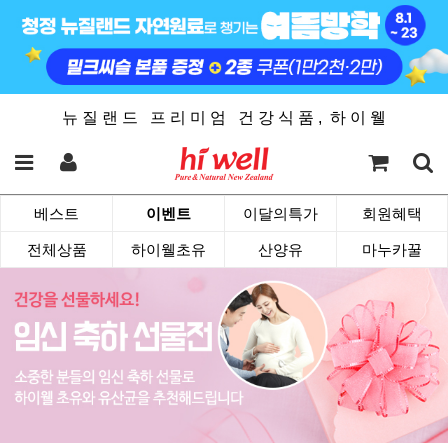
뉴 질 랜 드 프 리 미 엄 건 강 식 품 , 하 이 웰
베스트
이벤트
이달의특가
회원혜택
전체상품
하이웰초유
산양유
마누카꿀