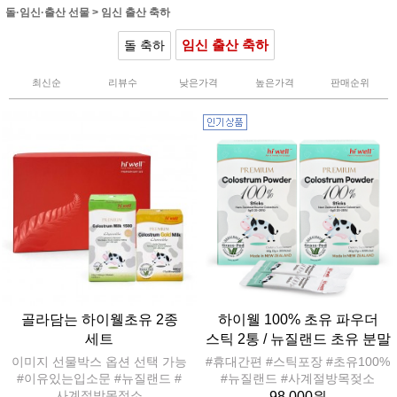
돌·임신·출산 선물
>
임신 출산 축하
임신 출산 축하
돌 축하
최신순
리뷰수
낮은가격
높은가격
판매순위
골라담는 하이웰초유 2종
하이웰 100% 초유 파우더
세트
스틱 2통 / 뉴질랜드 초유 분말
이미지 선물박스 옵션 선택 가능
#휴대간편 #스틱포장 #초유100%
#이유있는입소문 #뉴질랜드 #
#뉴질랜드 #사계절방목젖소
사계절방목젖소
98,000원