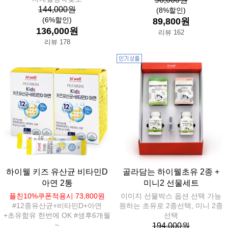
144,000원
(8%할인)
(6%할인)
89,800원
136,000원
리뷰 162
리뷰 178
하이웰 키즈 유산균 비타민D
골라담는 하이웰초유 2종 +
아연 2통
미니2 선물세트
플친10%쿠폰적용시 73,800원
이미지 선물박스 옵션 선택 가능
#12종유산균+비타민D+아연
원하는 초유로 2종선택, 미니 2종
+초유함유 한번에 OK #생후6개월
선택
~
194,000원