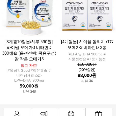
[3개월10일분/하루 590원]
[4개월분] 하이웰 알티지 rTG
하이웰 오메가3 비타민D
오메가3 비타민D 2통
300캡슐 (옵션선택: 묶음구성)
#EPA 및 DHA 900mg #
알 작은 오메가3
식물성캡슐 #7중기능성
110,000원
입고 완료!
(20%할인)
#목넘김Good #작은캡슐 #
88,000원
비린냄새최소화
EPA+DHA=900mg
리뷰 34
59,000원
리뷰 248