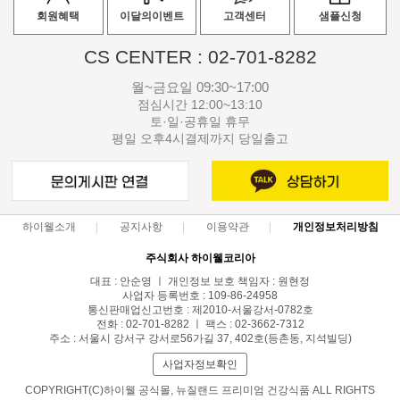
회원혜택
이달의이벤트
고객센터
샘플신청
CS CENTER : 02-701-8282
월~금요일 09:30~17:00
점심시간 12:00~13:10
토·일·공휴일 휴무
평일 오후4시결제까지 당일출고
하이웰소개
공지사항
이용약관
개인정보처리방침
주식회사 하이웰코리아
대표 : 안순영 ㅣ 개인정보 보호 책임자 : 원현정
사업자 등록번호 : 109-86-24958
통신판매업신고번호 : 제2010-서울강서-0782호
전화 : 02-701-8282 ㅣ 팩스 : 02-3662-7312
주소 : 서울시 강서구 강서로56가길 37, 402호(등촌동, 지석빌딩)
사업자정보확인
COPYRIGHT(C)하이웰 공식몰, 뉴질랜드 프리미엄 건강식품 ALL RIGHTS