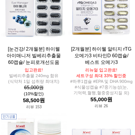
[눈건강/ 2개월분] 하이웰
[2개월분] 하이웰 알티지 rTG
아이매니저 빌베리추출물
오메가3 비타민D 60캡슐/
60캡슐/ 눈피로개선도움
베스트 오메가3
입고완료!
리뉴얼 입고완료!
빌베리추출물 240mg 함유
세트구성 최대 33% 할인중
(식약처 1일 섭취량 최대치)
#하루1캡슐 #EPA 및 DHA 900mg
#식물성캡슐 #7중기능성(눈,
65,000원
기억력,혈행,혈중중성지질 외)
(10%할인)
55,000원
58,500원
리뷰 26
리뷰 153