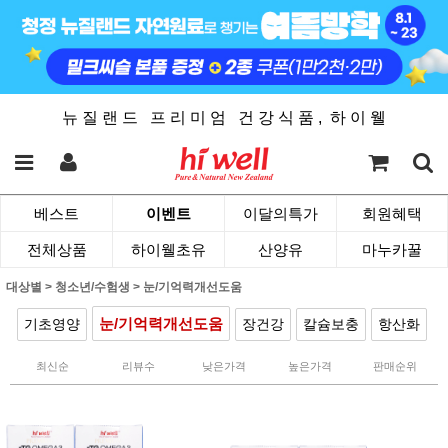
뉴 질 랜 드 프 리 미 엄 건 강 식 품 , 하 이 웰
베스트
이벤트
이달의특가
회원혜택
전체상품
하이웰초유
산양유
마누카꿀
대상별
>
청소년/수험생
>
눈/기억력개선도움
눈/기억력개선도움
기초영양
장건강
칼슘보충
항산화
최신순
리뷰수
낮은가격
높은가격
판매순위