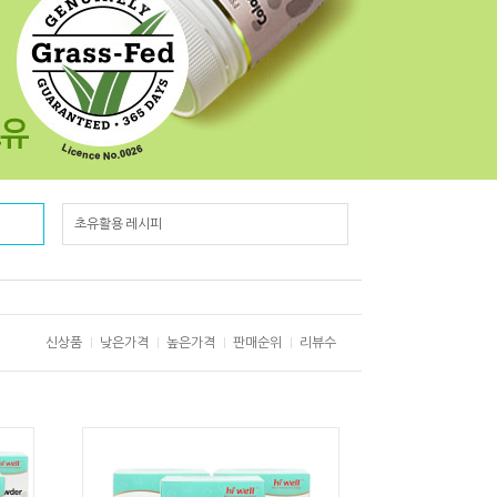
초유활용 레시피
신상품
낮은가격
높은가격
판매순위
리뷰수