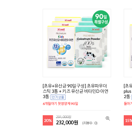
[초유+유산균 90일구성] 초유파우더
[초
스틱 3통 + 키즈 유산균 비타민D 아연
plu
3통
2통
6개월아기 첫영양제 90일
돌아기
291,000원
20%
15
232,000원
(리뷰수 : 0)