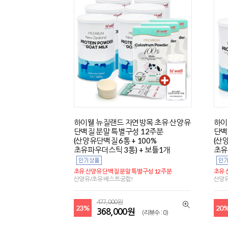
하이웰 뉴질랜드 자연방목 초유 산양유
하이
단백질 분말 특별구성 12주분
단백
(산양유단백질 6통 + 100%
(산
초유파우더스틱 3통) + 보틀1개
초유
초유 산양유 단백질 분말 특별구성 12주분
초유 
산양유/초유 베스트궁합!
산양유
477,000원
23%
20
368,000원
(리뷰수 : 0)