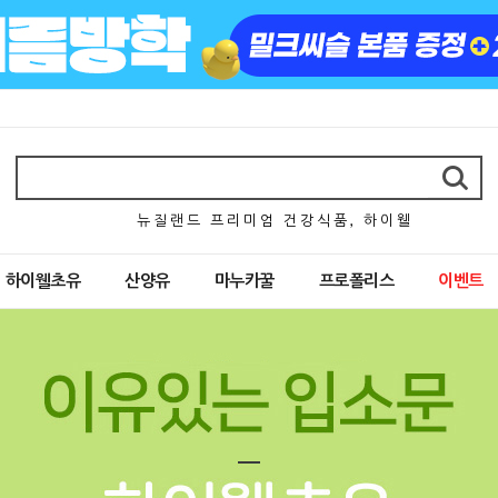
뉴 질 랜 드 프 리 미 엄 건 강 식 품 , 하 이 웰
하이웰초유
산양유
마누카꿀
프로폴리스
이벤트