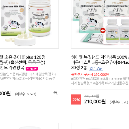
 초유 츄어블 plus 120정
하이웰 뉴질랜드 자연방목 100
개월분) (옵션선택: 묶음구성)
파우더 스틱 5통+초유츄어블Plus
랜드 자연방목
30정 2통
있는입소문 #뉴질랜드 #사계절방목젖소 #
플친추가 쿠폰시 190,000원
#면역인자(IgG)와 성장인자(IGF-1) 풍부
#휴대간편 #스틱포장 #초유100% #뉴질랜
사계절방목젖소 #온가족 #부모님선물추천
,000원
(리뷰수 : 6,623)
295,000원
29%
210,000원
(리뷰수 : 520)