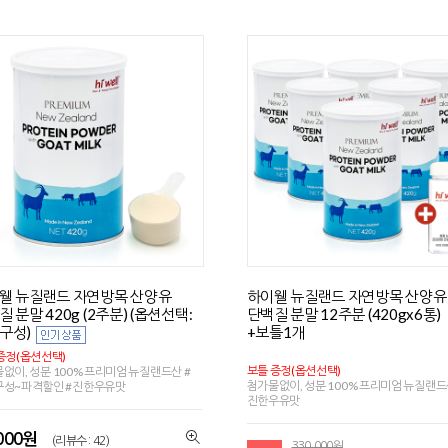
웰 뉴질랜드 자연방목 산양유
하이웰 뉴질랜드 자연방목 산양유
 분말 420g (2주분) (옵션선택:
단백질 분말 12주분 (420gx6통)
구성)
+보틀1개
증정(옵션선택)
보틀 증정(옵션선택)
없이, 성분 100% 프리미엄 뉴질랜드산 #
첨가물없이, 성분 100% 프리미엄 뉴질랜드
구성~파격할인 #진한우유맛
진한우유맛
,000원
(리뷰수 : 42)
330,000원