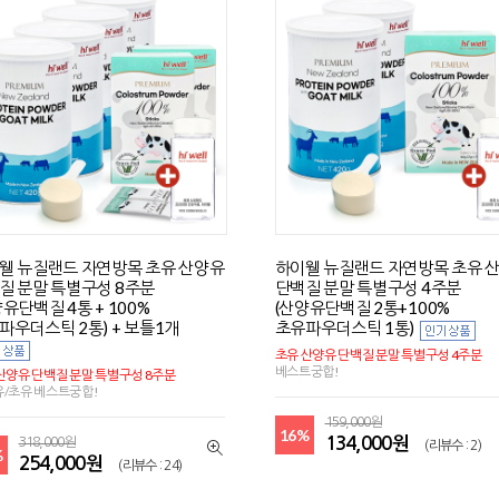
웰 뉴질랜드 자연방목 초유 산양유
하이웰 뉴질랜드 자연방목 초유 
질 분말 특별구성 8주분
단백질 분말 특별구성 4주분
양유단백질 4통 + 100%
(산양유단백질 2통+100%
파우더스틱 2통) + 보틀1개
초유파우더스틱 1통)
초유 산양유 단백질 분말 특별구성 4주분
베스트궁합!
산양유 단백질 분말 특별구성 8주분
/초유 베스트궁합!
159,000원
16%
134,000원
318,000원
(리뷰수 : 2)
%
254,000원
(리뷰수 : 24)