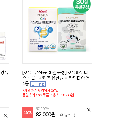
산양유
[초유+유산균 30일구성] 초유파우더
스틱 1통 + 키즈 유산균 비타민D 아연
1통
6개월아기 첫영양제 30일
플친추가 10%쿠폰 적용시 73,800원
97,000원
15%
82,000원
(리뷰수 : 0)