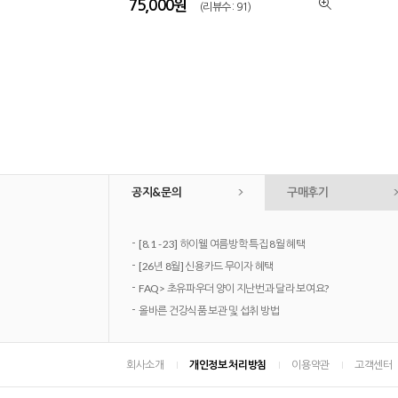
75,000원
(리뷰수 : 91)
공지&문의
구매후기
-
[8.1 - 23] 하이웰 여름방학 특집 8월 혜택
-
[26년 8월] 신용카드 무이자 혜택
-
FAQ> 초유파우더 양이 지난번과 달라 보여요?
-
올바른 건강식품 보관 및 섭취 방법
회사소개
개인정보 처리방침
이용약관
고객센터