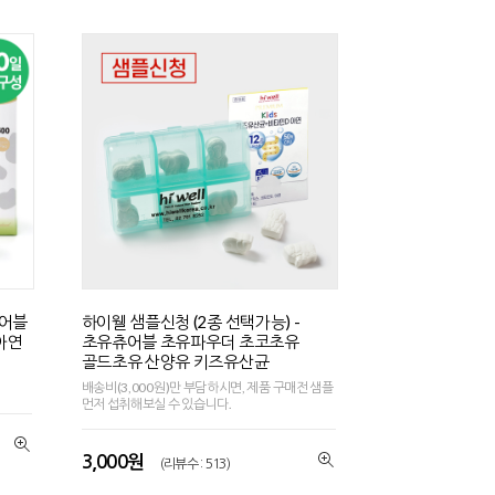
츄어블
하이웰 샘플신청 (2종 선택가능) -
 아연
초유츄어블 초유파우더 초코초유
골드초유 산양유 키즈유산균
배송비(3,000원)만 부담하시면, 제품 구매전 샘플
먼저 섭취해보실 수 있습니다.
3,000원
(리뷰수 : 513)