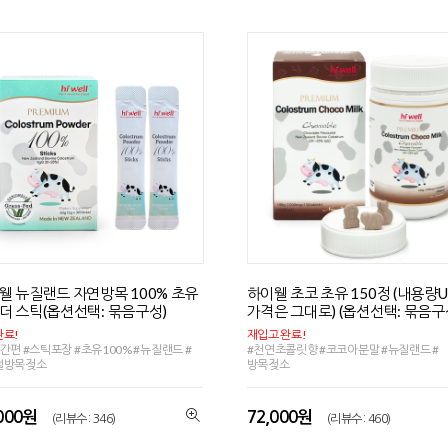
웰 뉴질랜드 자연방목 100% 초유
하이웰 초코 초유 150정 (내용량U
더 스틱(옵션선택: 묶음구성)
가격은 그대로) (옵션선택: 묶음구
료!
재입고 완료!
간편 #스틱포장 #초유100% #뉴질랜드 #
#천연초콜릿향 #코코아분말 #뉴질랜드 #
절방목젖소
방목젖소
,000원
72,000원
(리뷰수 : 346)
(리뷰수 : 460)