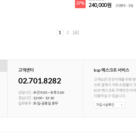
27%
240,000원
(리뷰수 : 36)
1
2
[끝]
고객센터
kcp 에스크로 서비스
02.701.8282
고객님은 안전거래를 위해 현
으로 결제시 저희 쇼핑몰이 
KCP 에스크로 구매안전 서
상담시간 :
오전 9:30 ~ 오후 5:00
이용하실 수 있습니다.
점심시간 :
12:00 ~ 13:10
업무휴무 :
토·일·공휴일 휴무