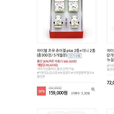
하이웰 초유 츄어블 plus 2통+미니 2통
하이웰
(총300정/ 5개월분)
(2
뉴질
플친 10%쿠폰 적용시 143,100원
개월당 28,620원
#이유
이미지 선물박스 옵션 선택 가능
돌전후
#이유있는입소문 #뉴질랜드 #사계절방목젖소 #
돌전후
72
194,000원
18%
159,000원
(리뷰수 : 5,309)