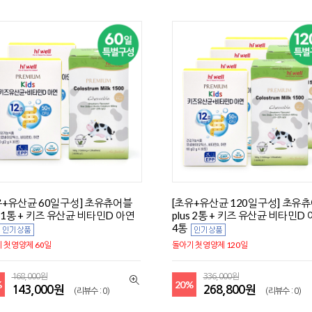
유+유산균 60일구성] 초유츄어블
[초유+유산균 120일구성] 초유
s 1통 + 키즈 유산균 비타민D 아연
plus 2통 + 키즈 유산균 비타민D
4통
 첫영양제 60일
돌아기 첫영양제 120일
168,000원
336,000원
%
20%
143,000원
268,800원
(리뷰수 : 0)
(리뷰수 : 0)