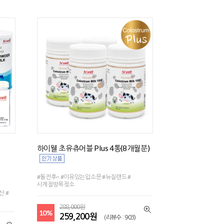
하이웰 초유츄어블 Plus 4통(8개월분)
#돌전후~ #이유있는입소문 #뉴질랜드 #
사계절방목젖소
산 #
288,000원
10%
259,200원
(리뷰수 : 903)