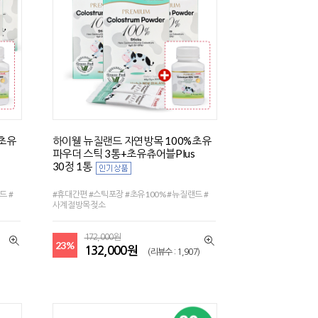
%초유
하이웰 뉴질랜드 자연방목 100%초유
파우더 스틱 3통+초유츄어블Plus
30정 1통
드 #
#휴대간편 #스틱포장 #초유100% #뉴질랜드 #
사계절방목젖소
172,000원
23%
132,000원
(리뷰수 : 1,907)