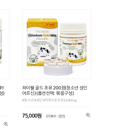
P/
하이웰 골드 초유 200정(청소년 성인
성)
어르신) (옵션선택: 묶음구성)
#청소년 #성인 #하루3정 초유1260mg
75,000원
(리뷰수 : 835)