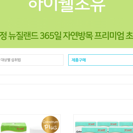
& 대상별 섭취법
제품구매