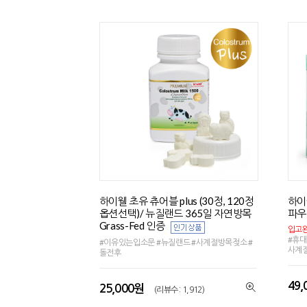
하이웰 초유 츄어블 plus (30정, 120정
하이
옵션선택)/ 뉴질랜드 365일 자연방목
파우
Grass-Fed 인증
입고완
#휴대
#이유있는입소문 #뉴질랜드 #사계절방목젖소 #
사계
돌전후
49
25,000원
(리뷰수 : 1,912)