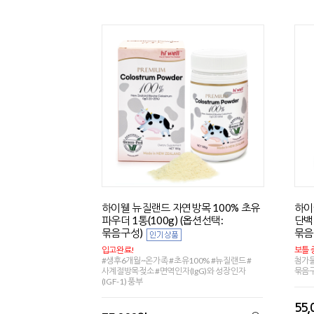
하이웰 뉴질랜드 자연방목 100% 초유
하이
파우더 1통(100g) (옵션선택:
단백질
묶음구성)
묶음
입고완료!
보틀 
#생후6개월~온가족 #초유100% #뉴질랜드 #
첨가물
사계절방목젖소 #면역인자(IgG)와 성장인자
묶음
(IGF-1) 풍부
55