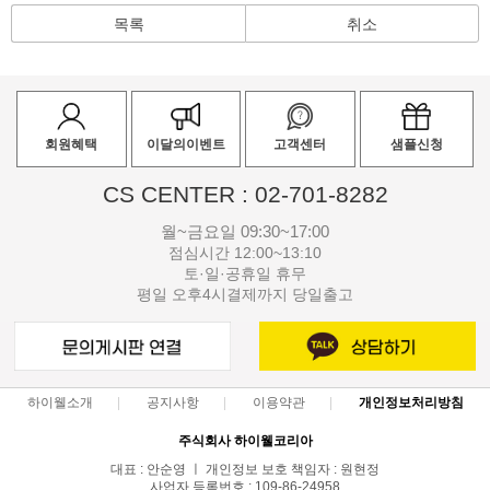
목록
취소
회원혜택
이달의이벤트
고객센터
샘플신청
CS CENTER : 02-701-8282
월~금요일 09:30~17:00
점심시간 12:00~13:10
토·일·공휴일 휴무
평일 오후4시결제까지 당일출고
하이웰소개
공지사항
이용약관
개인정보처리방침
주식회사 하이웰코리아
대표 : 안순영 ㅣ 개인정보 보호 책임자 : 원현정
사업자 등록번호 : 109-86-24958