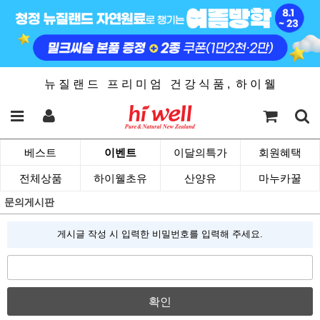
뉴 질 랜 드 프 리 미 엄 건 강 식 품 , 하 이 웰
베스트
이벤트
이달의특가
회원혜택
전체상품
하이웰초유
산양유
마누카꿀
문의게시판
게시글 작성 시 입력한 비밀번호를 입력해 주세요.
확인