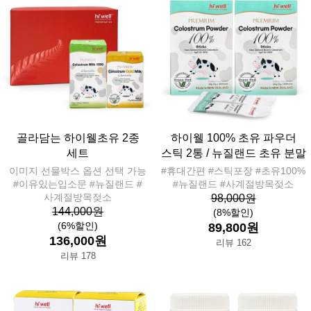
골라담는 하이웰초유 2종
하이웰 100% 초유 파우더
세트
스틱 2통 / 뉴질랜드 초유 분말
이미지 선물박스 옵션 선택 가능
#휴대간편 #스틱포장 #초유100%
#이유있는입소문 #뉴질랜드 #
#뉴질랜드 #사계절방목젖소
사계절방목젖소
98,000원
144,000원
(8%할인)
(6%할인)
89,800원
136,000원
리뷰 162
리뷰 178