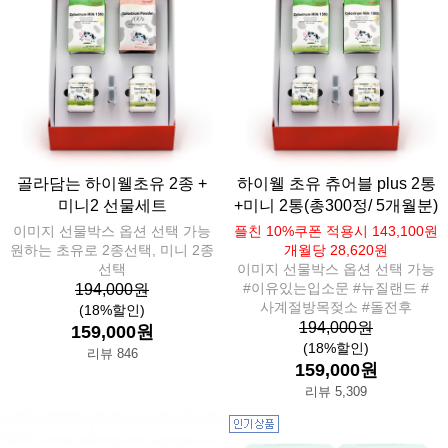
골라담는 하이웰초유 2종 +
하이웰 초유 츄어블 plus 2통
미니2 선물세트
+미니 2통(총300정/ 5개월분)
이미지 선물박스 옵션 선택 가능
플친 10%쿠폰 적용시 143,100원
원하는 초유로 2종선택, 미니 2종
개월당 28,620원
선택
이미지 선물박스 옵션 선택 가능
#이유있는입소문 #뉴질랜드 #
194,000원
사계절방목젖소 #돌전후
(18%할인)
194,000원
159,000원
(18%할인)
리뷰 846
159,000원
리뷰 5,309