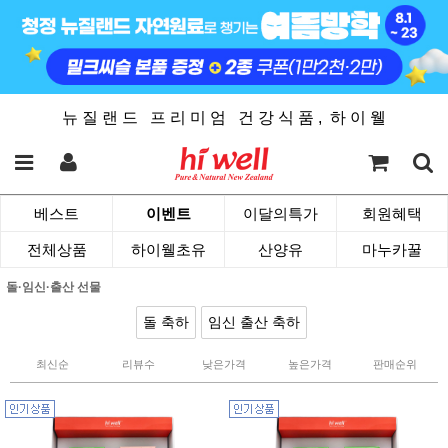
뉴 질 랜 드 프 리 미 엄 건 강 식 품 , 하 이 웰
베스트
이벤트
이달의특가
회원혜택
전체상품
하이웰초유
산양유
마누카꿀
돌·임신·출산 선물
돌 축하
임신 출산 축하
최신순
리뷰수
낮은가격
높은가격
판매순위