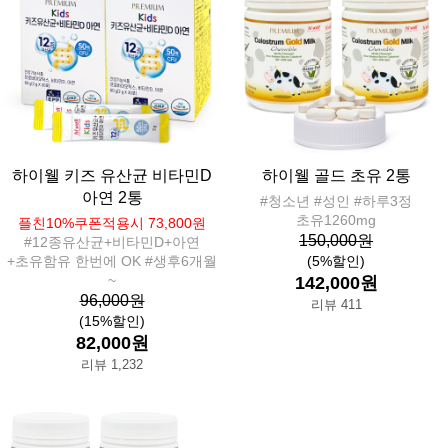
하이웰 키즈 유산균 비타민D
하이웰 골드 초유 2통
아연 2통
#청소년 #성인 #하루3정
초유1260mg
플친10%쿠폰적용시 73,800원
150,000원
#12종유산균+비타민D+아연
+초유함유 한번에 OK #생후6개월
(5%할인)
~
142,000원
96,000원
리뷰 411
(15%할인)
82,000원
리뷰 1,232