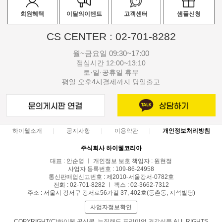
회원혜택
이달의이벤트
고객센터
샘플신청
CS CENTER : 02-701-8282
월~금요일 09:30~17:00
점심시간 12:00~13:10
토·일·공휴일 휴무
평일 오후4시결제까지 당일출고
하이웰소개
공지사항
이용약관
개인정보처리방침
주식회사 하이웰코리아
대표 : 안순영 ㅣ 개인정보 보호 책임자 : 원현정
사업자 등록번호 : 109-86-24958
통신판매업신고번호 : 제2010-서울강서-0782호
전화 : 02-701-8282 ㅣ 팩스 : 02-3662-7312
주소 : 서울시 강서구 강서로56가길 37, 402호(등촌동, 지석빌딩)
사업자정보확인
COPYRIGHT(C)하이웰 공식몰, 뉴질랜드 프리미엄 건강식품 ALL RIGHTS