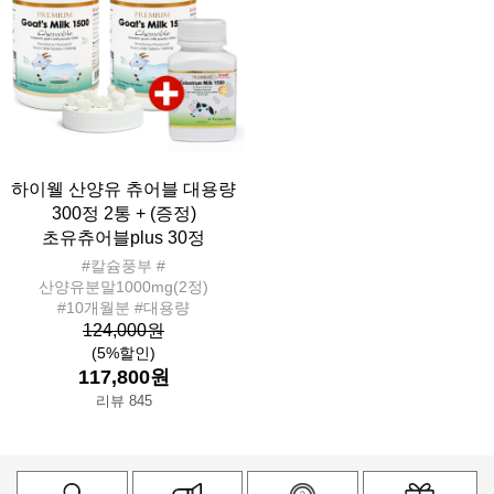
하이웰 산양유 츄어블 대용량
300정 2통 + (증정)
초유츄어블plus 30정
#칼슘풍부 #
산양유분말1000mg(2정)
#10개월분 #대용량
124,000원
(5%할인)
117,800원
리뷰 845