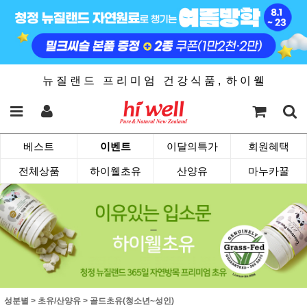
뉴 질 랜 드 프 리 미 엄 건 강 식 품 , 하 이 웰
베스트
이벤트
이달의특가
회원혜택
전체상품
하이웰초유
산양유
마누카꿀
성분별
>
초유/산양유
>
골드초유(청소년~성인)