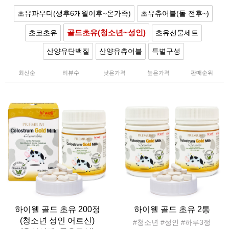
초유파우더(생후6개월이후~온가족)
초유츄어블(돌 전후~)
골드초유(청소년~성인)
초코초유
초유선물세트
산양유단백질
산양유츄어블
특별구성
최신순
리뷰수
낮은가격
높은가격
판매순위
하이웰 골드 초유 200정
하이웰 골드 초유 2통
(청소년 성인 어르신)
#청소년 #성인 #하루3정