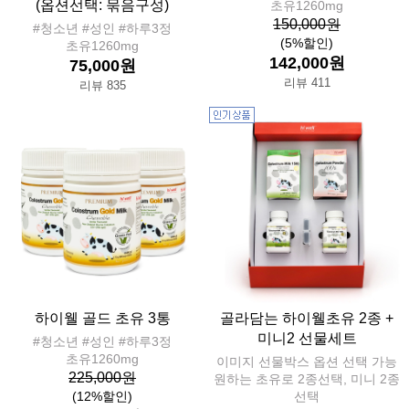
(옵션선택: 묶음구성)
초유1260mg
150,000원
#청소년 #성인 #하루3정
(5%할인)
초유1260mg
142,000원
75,000원
리뷰 411
리뷰 835
하이웰 골드 초유 3통
골라담는 하이웰초유 2종 +
미니2 선물세트
#청소년 #성인 #하루3정
초유1260mg
이미지 선물박스 옵션 선택 가능
225,000원
원하는 초유로 2종선택, 미니 2종
(12%할인)
선택