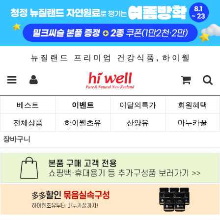
뉴 질 랜 드 프 리 미 엄 건 강 식 품 , 하 이 웰
베스트
이벤트
이달의특가
회원혜택
전체상품
하이웰초유
산양유
마누카꿀
장바구니