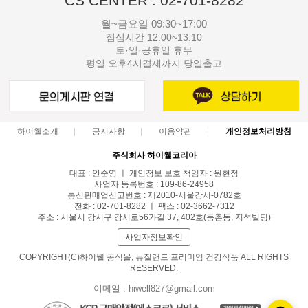
CS CENTER : 02-701-8282
월~금요일 09:30~17:00
점심시간 12:00~13:10
토·일·공휴일 휴무
평일 오후4시결제까지 당일출고
하이웰소개
공지사항
이용약관
개인정보처리방침
주식회사 하이웰코리아
대표 : 안순영 ㅣ 개인정보 보호 책임자 : 원현정
사업자 등록번호 : 109-86-24958
통신판매업신고번호 : 제2010-서울강서-0782호
전화 : 02-701-8282 ㅣ 팩스 : 02-3662-7312
주소 : 서울시 강서구 강서로56가길 37, 402호(등촌동, 지석빌딩)
사업자정보확인
COPYRIGHT(C)하이웰 공식몰, 뉴질랜드 프리미엄 건강식품 ALL RIGHTS
RESERVED.
이메일 : hiwell827@gmail.com