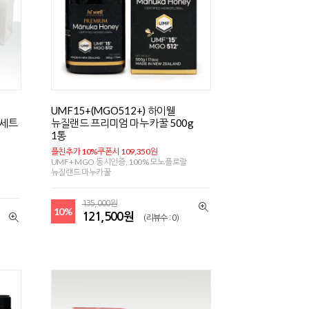
UMF15+(MGO512+) 하이웰
물세트
뉴질랜드 프리미엄 마누카꿀 500g
1통
플친추가 10%쿠폰시 109,350원
UMF+ MGO 동시인증, 100% 모노플로랄
뉴질랜드 마누카꿀
135,000원
10%
121,500원
(리뷰수 : 0)