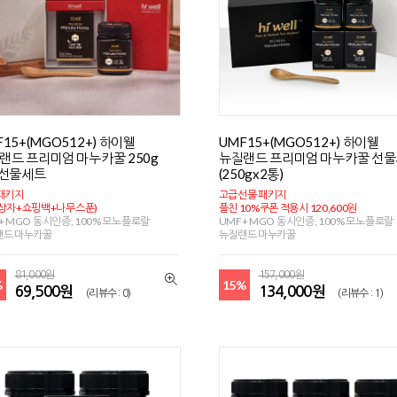
F15+(MGO512+) 하이웰
UMF15+(MGO512+) 하이웰
랜드 프리미엄 마누카꿀 250g
뉴질랜드 프리미엄 마누카꿀 선
 선물세트
(250gx2통)
패키지
고급선물 패키지
상자+쇼핑백+나무스푼)
플친 10%쿠폰 적용시 120,600원
+ MGO 동시인증, 100% 모노플로랄
UMF+ MGO 동시인증, 100% 모노플로랄
랜드 마누카꿀
뉴질랜드 마누카꿀
81,000원
157,000원
%
15%
69,500원
134,000원
(리뷰수 : 0)
(리뷰수 : 1)