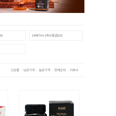
3)
UMF31+ (희소등급)(1)
신상품
낮은가격
높은가격
판매순위
리뷰수