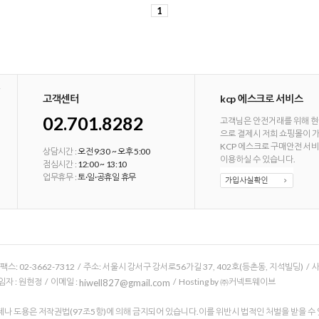
1
고객센터
kcp 에스크로 서비스
02.701.8282
고객님은 안전거래를 위해 현
으로 결제시 저희 쇼핑몰이 
KCP 에스크로 구매안전 서
상담시간 :
오전 9:30 ~ 오후 5:00
이용하실 수 있습니다.
점심시간 :
12:00 ~ 13:10
업무휴무 :
토·일·공휴일 휴무
/ 팩스: 02-3662-7312 / 주소: 서울시 강서구 강서로56가길 37, 402호(등촌동, 지석빌딩) /
 : 원현정 / 이메일 :
/ Hosting by ㈜커넥트웨이브
hiwell827@gmail.com
나 도용은 저작권법(97조5항)에 의해 금지되어 있습니다.이를 위반시 법적인 처벌을 받을 수