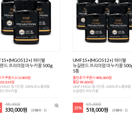
F15+(MGO512+) 하이웰
UMF15+(MGO512+) 하이웰
랜드 프리미엄 마누카꿀 500g
뉴질랜드 프리미엄 마누카꿀 500
5통
가 쿠폰시 310,000원
플친추가 쿠폰시 498,000원
03,333원
통당 99,600원
+ MGO 동시인증, 100% 모노플로랄
UMF+ MGO 동시인증, 100% 모노플로랄
랜드 마누카꿀
뉴질랜드 마누카꿀
405,000원
675,000원
%
23%
330,000원
518,000원
(리뷰수 : 1)
(리뷰수 : 1)