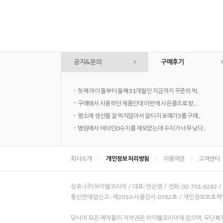
공지&문의
구매후기
-
첫째 아이 돌부터 둘째 31개월인 지금까지 꾸준히 먹..
-
구매해서 사용하던 제품인데 이번에 사은품으로 받..
-
평소에 생선을 잘 먹지않아서 알티지 오메가3를 구매..
-
병원에서 비타민D수치를 재보았는데 수치가 너무 낮다..
회사소개
개인정보 처리방침
이용약관
고객센터
상호: (주)하이웰코리아 / 대표: 안순영 / 전화: 02-701-8282 
통신판매업신고 : 제2010-서울강서-0782호 / 개인정보보호책임자
당사의 모든 제작물의 저작권은 하이웰코리아에 있으며, 무단복제