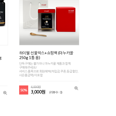
하이웰 선물박스+쇼핑백 (마누카꿀
g
250g 1통 용)
단독구매는 불가하니 마누카꿀 제품과 함께
구매해주세요/
서비스 품목으로 회원혜택(적립금,쿠폰,등급할인,
사은품금액) 미포함
6,000원
50%
3,000원
(리뷰수 : 0)