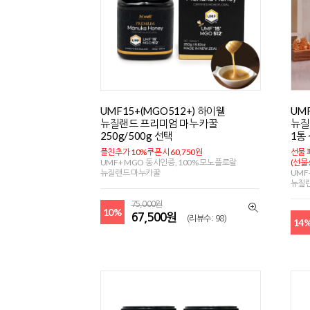
UMF15+(MGO512+) 하이웰
UM
뉴질랜드 프리미엄 마누카꿀
뉴질
250g/500g 선택
1통
플친추가 10%쿠폰시 60,750원
선물 
UMF+ MGO 동시인증, 100% 모노플로랄
(선물
뉴질랜드 마누카꿀
UMF
뉴질
75,000원
10%
67,500원
(리뷰수 : 98)
14