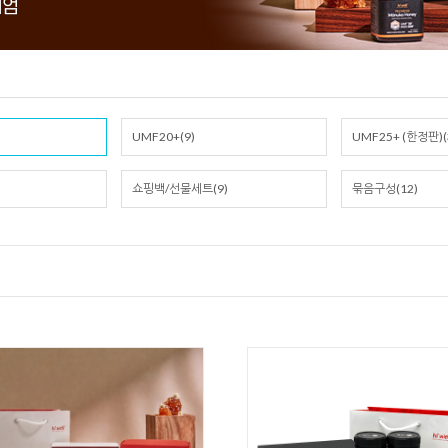
UMF20+(9)
UMF25+ (한정판)(
쇼핑백/선물세트(9)
묶음구성(12)