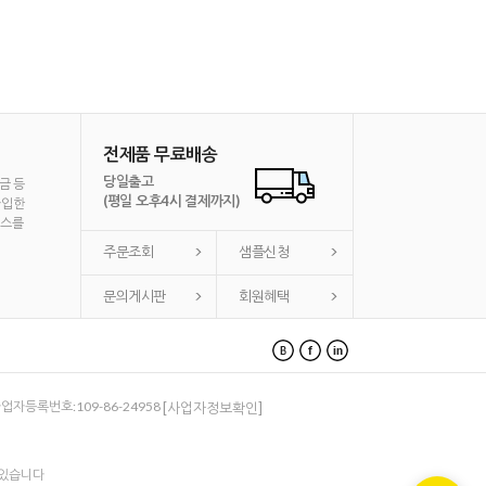
전제품 무료배송
당일출고
금 등
(평일 오후4시 결제까지)
가입한
비스를
주문조회
샘플신청
문의게시판
회원혜택
 사업자등록번호:109-86-24958
[사업자정보확인]
 있습니다