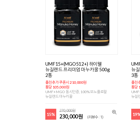
UMF15+(MGO512+) 하이웰
UM
뉴질랜드 프리미엄 마누카꿀 500g
뉴질
2통
3통
플친추가 쿠폰시 210,000원
플친추
통당 105,000원
통당 1
UMF+ MGO 동시인증, 100% 모노플로랄
UMF
뉴질랜드 마누카꿀
뉴질
270,000원
15%
19
230,000원
(리뷰수 : 1)