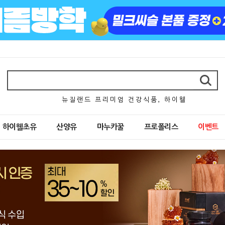
뉴 질 랜 드 프 리 미 엄 건 강 식 품 , 하 이 웰
하이웰초유
산양유
마누카꿀
프로폴리스
이벤트