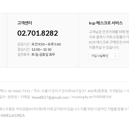
고객센터
kcp 에스크로 서비스
02.701.8282
고객님은 안전거래를 위해 현
으로 결제시 저희 쇼핑몰이 
KCP 에스크로 구매안전 서
상담시간 :
오전 9:30 ~ 오후 5:00
이용하실 수 있습니다.
점심시간 :
12:00 ~ 13:10
업무휴무 :
토·일·공휴일 휴무
/ 팩스: 02-3662-7312 / 주소: 서울시 강서구 강서로56가길 37, 402호(등촌동, 지석빌딩) /
 : 원현정 / 이메일 :
/ Hosting by ㈜커넥트웨이브
hiwell827@gmail.com
나 도용은 저작권법(97조5항)에 의해 금지되어 있습니다.이를 위반시 법적인 처벌을 받을 수
 HIWELLKOREA