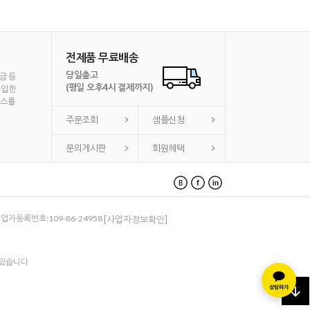
전제품 무료배송
당일출고
금 등
(평일 오후4시 결제까지)
가입한
비스를
주문조회
샘플신청
문의게시판
회원혜택
 사업자등록번호:109-86-24958
[사업자정보확인]
 있습니다