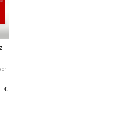
꿀
급할인,