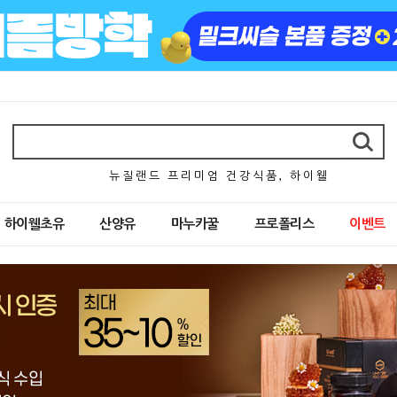
뉴 질 랜 드 프 리 미 엄 건 강 식 품 , 하 이 웰
하이웰초유
산양유
마누카꿀
프로폴리스
이벤트