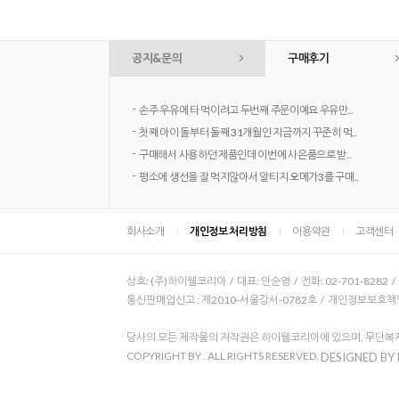
공지&문의
구매후기
-
손주 우유에 타 먹이려고 두번째 주문이예요 우유만..
-
첫째 아이 돌부터 둘째 31개월인 지금까지 꾸준히 먹..
-
구매해서 사용하던 제품인데 이번에 사은품으로 받..
-
평소에 생선을 잘 먹지않아서 알티지 오메가3를 구매..
회사소개
개인정보 처리방침
이용약관
고객센터
상호: (주)하이웰코리아 / 대표: 안순영 / 전화: 02-701-8282 
통신판매업신고 : 제2010-서울강서-0782호 / 개인정보보호책임자
당사의 모든 제작물의 저작권은 하이웰코리아에 있으며, 무단복제
COPYRIGHT BY
. ALL RIGHTS RESERVED.
DESIGNED BY