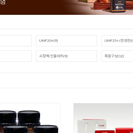
UMF20+(9)
UMF25+ (한정판)(
쇼핑백/선물세트(9)
묶음구성(12)