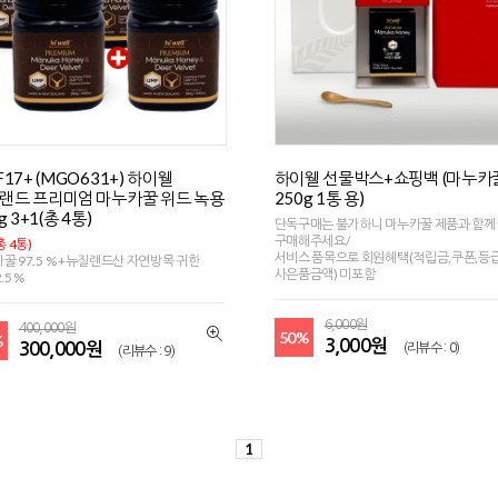
17+ (MGO631+) 하이웰
하이웰 선물박스+쇼핑백 (마누카
랜드 프리미엄 마누카꿀 위드 녹용
250g 1통 용)
g 3+1(총 4통)
단독구매는 불가하니 마누카꿀 제품과 함께
구매해주세요/
총 4통)
서비스 품목으로 회원혜택(적립금,쿠폰,등
꿀 97.5 % +뉴질랜드산 자연방목 귀한
사은품금액) 미포함
.5 %
6,000원
400,000원
50%
%
3,000원
300,000원
(리뷰수 : 0)
(리뷰수 : 9)
1