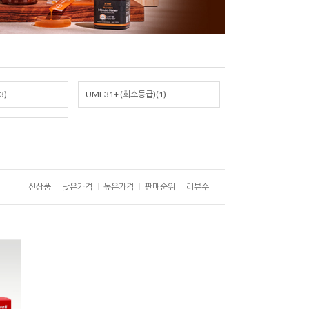
3)
UMF31+ (희소등급)(1)
신상품
낮은가격
높은가격
판매순위
리뷰수