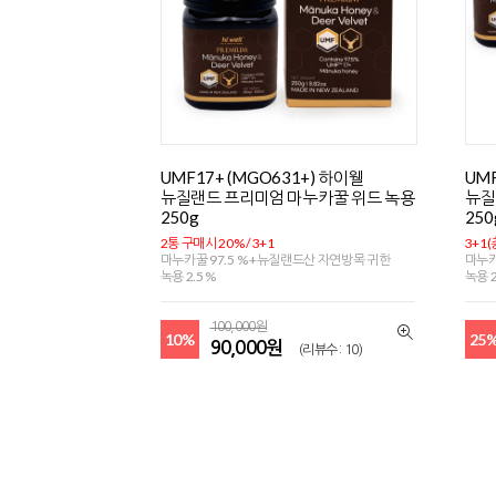
UMF17+ (MGO631+) 하이웰
UMF
뉴질랜드 프리미엄 마누카꿀 위드 녹용
뉴질
250g
250
2통 구매시 20% / 3+1
3+1(
마누카꿀 97.5 % +뉴질랜드산 자연방목 귀한
마누카
녹용 2.5 %
녹용 2
100,000원
10%
25
90,000원
(리뷰수 : 10)