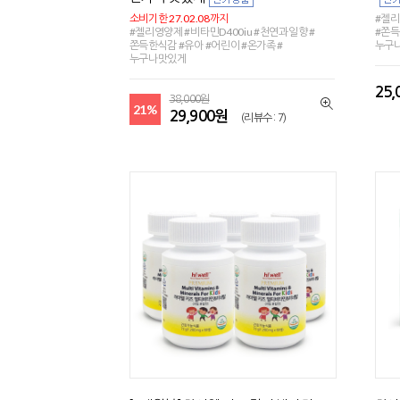
소비기한 27.02.08까지
#젤리
#젤리영양제 #비타민D400iu #천연과일향 #
#쫀득
쫀득한식감 #유아 #어린이 #온가족 #
누구
누구나맛있게
25
38,000원
21%
29,900원
(리뷰수 : 7)