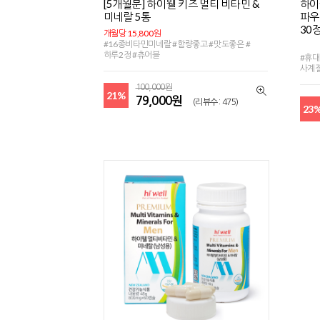
[5개월분] 하이웰 키즈 멀티 비타민 &
하이
미네랄 5통
파우
30정
개월당 15,800원
#16종비타민미네랄 #함량좋고 #맛도좋은 #
하루2정 #츄어블
#휴대
사계
100,000원
21%
79,000원
(리뷰수 : 475)
23