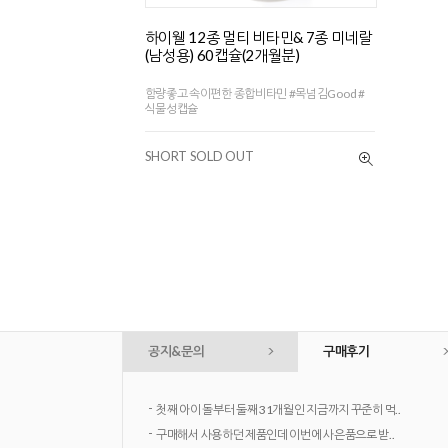
하이웰 12종 멀티 비타민& 7종 미네랄
(남성용) 60캡슐(2개월분)
함량좋고 속이편한 종합비타민 #목넘김Good #
식물성캡슐
SHORT SOLD OUT
공지&문의
구매후기
-
첫째 아이 돌부터 둘째 31개월인 지금까지 꾸준히 먹..
-
구매해서 사용하던 제품인데 이번에 사은품으로 받..