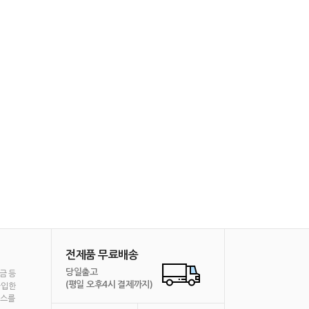
전제품 무료배송
당일출고
금 등
(평일 오후4시 결제까지)
가입한
비스를