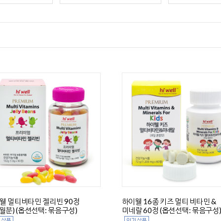
웰 멀티비타민 젤리빈 90정
하이웰 16종 키즈 멀티 비타민 &
개월분) (옵션선택: 묶음구성)
미네랄 60정 (옵션선택: 묶음구성