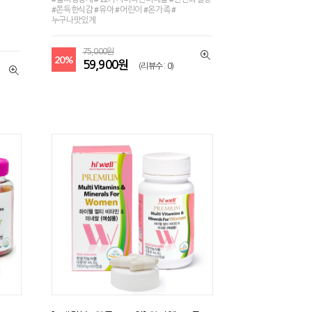
#쫀득한식감 #유아 #어린이 #온가족 #
누구나맛있게
75,000원
20%
59,900원
(리뷰수 : 0)