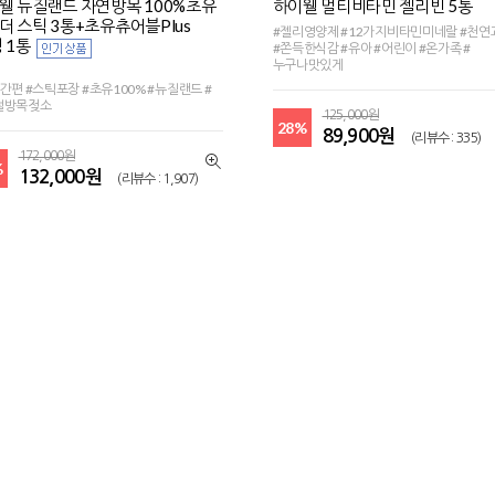
웰 뉴질랜드 자연방목 100%초유
하이웰 멀티비타민 젤리빈 5통
더 스틱 3통+초유츄어블Plus
#젤리영양제 #12가지비타민미네랄 #천
 1통
#쫀득한식감 #유아 #어린이 #온가족 #
누구나맛있게
간편 #스틱포장 #초유100% #뉴질랜드 #
절방목젖소
125,000원
28%
89,900원
(리뷰수 : 335)
172,000원
%
132,000원
(리뷰수 : 1,907)