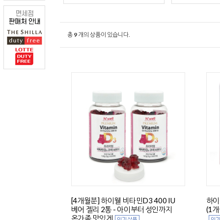
총
9
개의 상품이 있습니다.
[4개월분] 하이웰 비타민D3 400 IU
하이
베어 젤리 2통 - 아이부터 성인까지
(1
온가족 맛있게