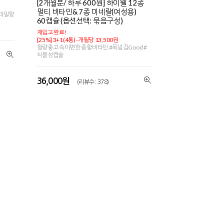
[2개월분/ 하루 600원] 하이웰 12종
멀티 비타민& 7종 미네랄(여성용)
연과일향
60캡슐 (옵션선택: 묶음구성)
재입고 완료!
[25%] 3+1(4통) -개월당 13,500원
함량좋고 속이편한 종합비타민 #목넘김Good #
식물성캡슐
36,000원
(리뷰수 : 378)