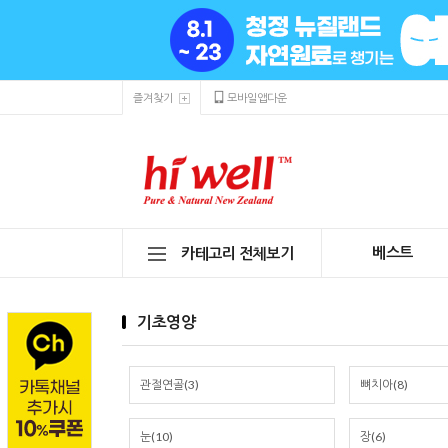
즐겨찾기
모바일앱다운
베스트
카테고리 전체보기
기초영양
관절연골(3)
뼈치아(8)
눈(10)
장(6)