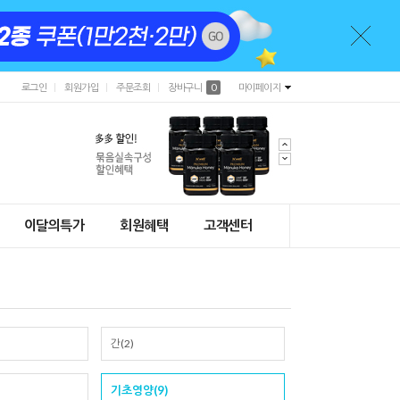
로그인
회원가입
주문조회
장바구니
0
마이페이지
이달의특가
회원혜택
고객센터
간(2)
기초영양(9)