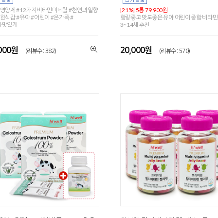
영양제 #12가지비타민미네랄 #천연과일향
[21%] 5통 79,900원
한식감 #유아 #어린이 #온가족 #
함량좋고 맛도좋은 유아 어린이 종합 비타민
나맛있게
3~14세 추천
,000원
20,000원
(리뷰수 : 382)
(리뷰수 : 570)