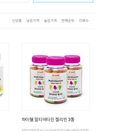
신상품
낮은가격
높은가격
판매순위
리뷰수
하이웰 멀티비타민 젤리빈 3통
)
#젤리영양제 #12가지비타민미네랄 #천연과일향