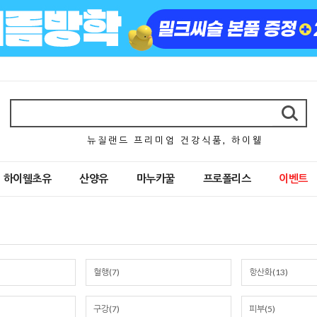
뉴 질 랜 드 프 리 미 엄 건 강 식 품 , 하 이 웰
하이웰초유
산양유
마누카꿀
프로폴리스
이벤트
혈행(7)
항산화(13)
구강(7)
피부(5)