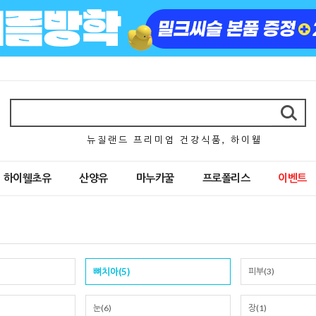
뉴 질 랜 드 프 리 미 엄 건 강 식 품 , 하 이 웰
하이웰초유
산양유
마누카꿀
프로폴리스
이벤트
뼈치아(5)
피부(3)
눈(6)
장(1)