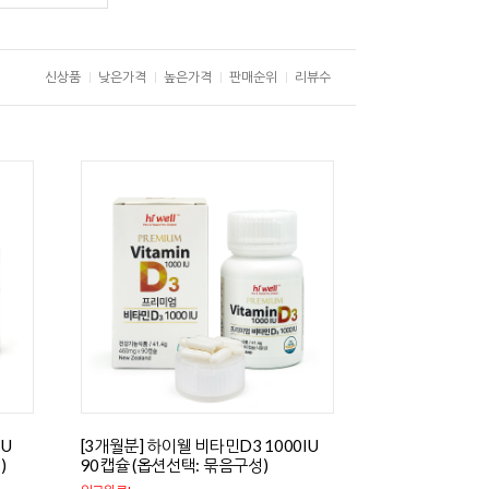
신상품
낮은가격
높은가격
판매순위
리뷰수
IU
[3개월분] 하이웰 비타민D3 1000IU
)
90캡슐 (옵션선택: 묶음구성)