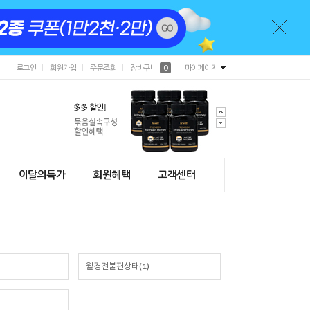
로그인
회원가입
주문조회
장바구니
0
마이페이지
이달의특가
회원혜택
고객센터
월경전불편상태(1)