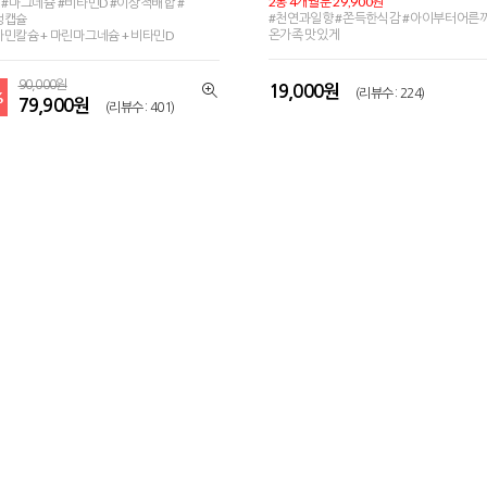
2통 4개월분 29,900원
 #마그네슘 #비타민D #이상적배합 #
#천연과일향 #쫀득한식감 #아이부터어른
성캡슐
온가족 맛있게
민칼슘 + 마린마그네슘 + 비타민D
90,000원
19,000원
(리뷰수 : 224)
%
79,900원
(리뷰수 : 401)