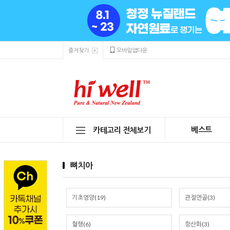
즐겨찾기
모바일앱다운
베스트
카테고리 전체보기
뼈치아
기초영양(19)
관절연골(3)
혈행(6)
항산화(3)