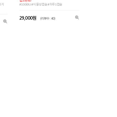
입고완료!
까지
#1000IU #식물성캡슐 #하루1캡슐
29,000원
(리뷰수 : 40)