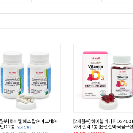
개월분] 하이웰 해조 칼슘 마그네슘
[2개월분] 하이웰 비타민D3 400 
민D 2통
베어 젤리 1통 (옵션선택:묶음구성