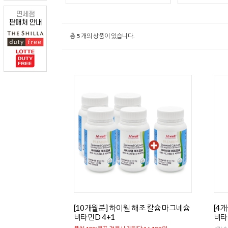
총
5
개의 상품이 있습니다.
[10개월분] 하이웰 해조 칼슘 마그네슘
[4
비타민D 4+1
비타