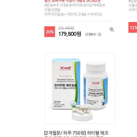
플친 10%쿠폰 적용시 개월당 16,182원
#칼슘
#칼슘 #마그네슘 #비타민D #이상적배합 #
식물
식물성캡슐
아쿠아
아쿠아민칼슘 + 마린마그네슘 + 비타민D
11
225,000원
20%
179,800원
(리뷰수 : 3)
[2개월분/ 하루 750원] 하이웰 해조