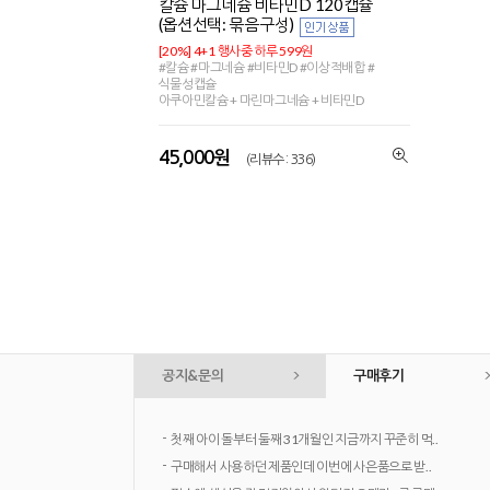
칼슘 마그네슘 비타민D 120캡슐
(옵션선택: 묶음구성)
[20%] 4+1 행사중 하루 599원
#칼슘 #마그네슘 #비타민D #이상적배합 #
식물성캡슐
아쿠아민칼슘 + 마린마그네슘 + 비타민D
45,000원
(리뷰수 : 336)
공지&문의
구매후기
-
첫째 아이 돌부터 둘째 31개월인 지금까지 꾸준히 먹..
-
구매해서 사용하던 제품인데 이번에 사은품으로 받..