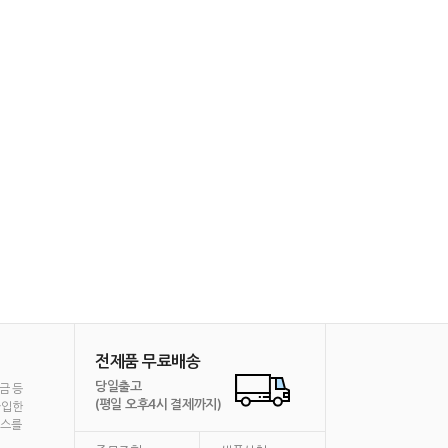
전제품 무료배송
당일출고
금 등
(평일 오후4시 결제까지)
가입한
비스를