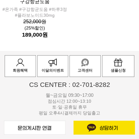
구강항균도움
#온가족 #구강항균도움 #하루3정
#플라보노이드30mg
252,000원
(25%할인)
189,000원
회원혜택
이달의이벤트
고객센터
샘플신청
CS CENTER : 02-701-8282
월~금요일 09:30~17:00
점심시간 12:00~13:10
토·일·공휴일 휴무
평일 오후4시결제까지 당일출고