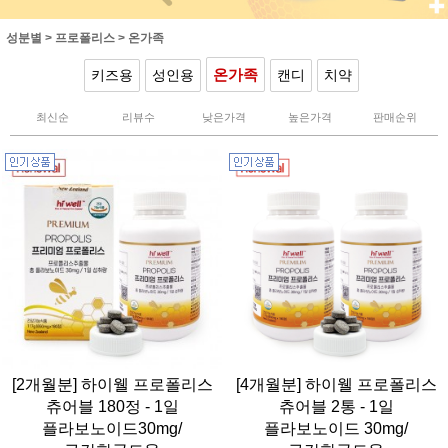
성분별
>
프로폴리스
>
온가족
온가족
키즈용
성인용
캔디
치약
최신순
리뷰수
낮은가격
높은가격
판매순위
[2개월분] 하이웰 프로폴리스
[4개월분] 하이웰 프로폴리스
츄어블 180정 - 1일
츄어블 2통 - 1일
플라보노이드30mg/
플라보노이드 30mg/