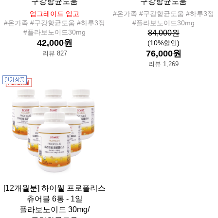
구강항균도움
구강항균도움
업그레이드 입고
#온가족 #구강항균도움 #하루3정
#온가족 #구강항균도움 #하루3정
#플라보노이드30mg
#플라보노이드30mg
84,000원
42,000원
(10%할인)
76,000원
리뷰 827
리뷰 1,269
[12개월분] 하이웰 프로폴리스
츄어블 6통 - 1일
플라보노이드 30mg/