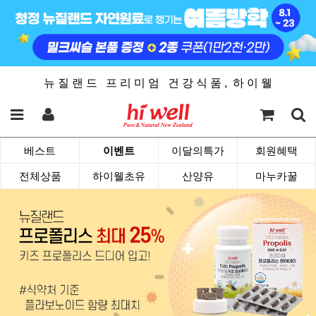
뉴 질 랜 드 프 리 미 엄 건 강 식 품 , 하 이 웰
베스트
이벤트
이달의특가
회원혜택
전체상품
하이웰초유
산양유
마누카꿀