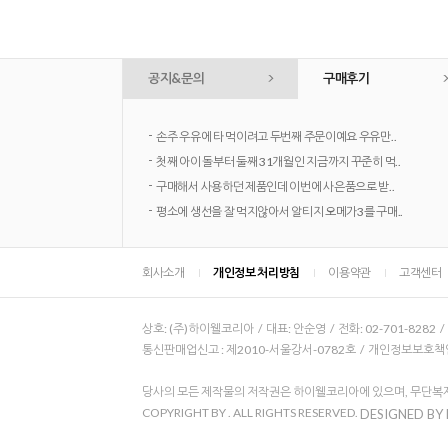
공지&문의
구매후기
-
손주 우유에 타 먹이려고 두번째 주문이예요 우유만..
-
첫째 아이 돌부터 둘째 31개월인 지금까지 꾸준히 먹..
-
구매해서 사용하던 제품인데 이번에 사은품으로 받..
-
평소에 생선을 잘 먹지않아서 알티지 오메가3를 구매..
회사소개
개인정보 처리방침
이용약관
고객센터
상호: (주)하이웰코리아 / 대표: 안순영 / 전화: 02-701-8282 
통신판매업신고 : 제2010-서울강서-0782호 / 개인정보보호책임자
당사의 모든 제작물의 저작권은 하이웰코리아에 있으며, 무단복제
COPYRIGHT BY
. ALL RIGHTS RESERVED.
DESIGNED BY