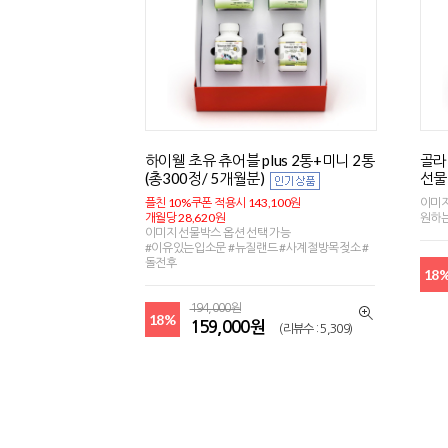
하이웰 초유 츄어블 plus 2통+미니 2통
골라
(총300정/ 5개월분)
선물
플친 10%쿠폰 적용시 143,100원
이미지
개월당 28,620원
원하는
이미지 선물박스 옵션 선택 가능
#이유있는입소문 #뉴질랜드 #사계절방목젖소 #
돌전후
18
194,000원
18%
159,000원
(리뷰수 : 5,309)