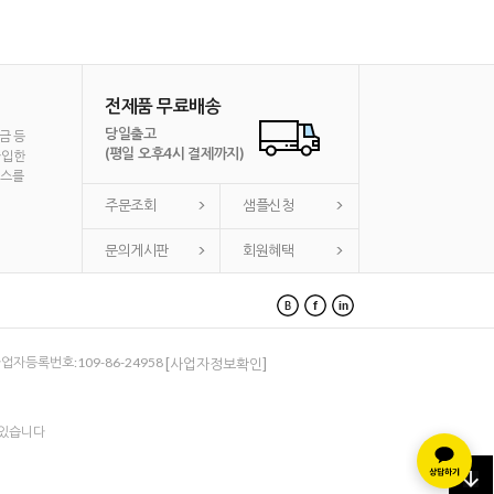
전제품 무료배송
당일출고
금 등
(평일 오후4시 결제까지)
가입한
비스를
주문조회
샘플신청
문의게시판
회원혜택
 사업자등록번호:109-86-24958
[사업자정보확인]
 있습니다