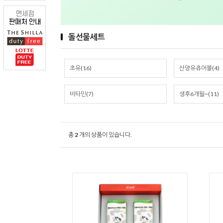
돌선물세트
초유(16)
산양유츄어블(4)
비타민(7)
생후6개월~(11)
총
2
개의 상품이 있습니다.