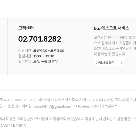
고객센터
kcp 에스크로 서비스
02.701.8282
고객님은 안전거래를 위해 현
으로 결제시 저희 쇼핑몰이 
KCP 에스크로 구매안전 서
상담시간 :
오전 9:30 ~ 오후 5:00
이용하실 수 있습니다.
점심시간 :
12:00 ~ 13:10
업무휴무 :
토·일·공휴일 휴무
/ 팩스: 02-3662-7312 / 주소: 서울시 강서구 강서로56가길 37, 402호(등촌동, 지석빌딩) /
 : 원현정 / 이메일 :
/ Hosting by ㈜커넥트웨이브
hiwell827@gmail.com
나 도용은 저작권법(97조5항)에 의해 금지되어 있습니다.이를 위반시 법적인 처벌을 받을 수
 HIWELLKOREA