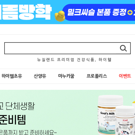
뉴 질 랜 드 프 리 미 엄 건 강 식 품 , 하 이 웰
하이웰초유
산양유
마누카꿀
프로폴리스
이벤트