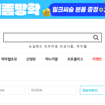
뉴 질 랜 드 프 리 미 엄 건 강 식 품 , 하 이 웰
하이웰초유
산양유
마누카꿀
프로폴리스
이벤트
(6)
장건강(4)
칼슘보충(3)