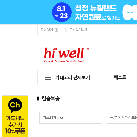
즐겨찾기
모바일앱다운
베스트
카테고리 전체보기
칼슘보충
기초영양(18)
눈/기억력개선도움