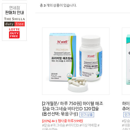
총
3
개의 상품이 있습니다.
[2개월분/ 하루 750원] 하이웰 해조
하이
칼슘 마그네슘 비타민D 120캡슐
츄어
(옵션선택: 묶음구성)
[20%] 4+1 행사중 하루 599원
#칼슘
#칼슘 #마그네슘 #비타민D #이상적배합 #
#대
식물성캡슐
소화가