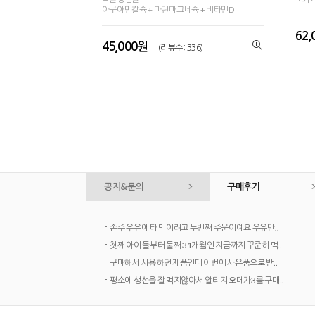
아쿠아민칼슘 + 마린마그네슘 + 비타민D
62
45,000원
(리뷰수 : 336)
공지&문의
구매후기
-
손주 우유에 타 먹이려고 두번째 주문이예요 우유만..
-
첫째 아이 돌부터 둘째 31개월인 지금까지 꾸준히 먹..
-
구매해서 사용하던 제품인데 이번에 사은품으로 받..
-
평소에 생선을 잘 먹지않아서 알티지 오메가3를 구매..