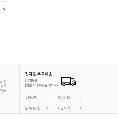
전제품 무료배송
당일출고
금 등
(평일 오후4시 결제까지)
가입한
비스를
주문조회
샘플신청
문의게시판
회원혜택