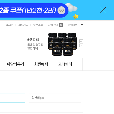
로그인
회원가입
주문조회
장바구니
0
마이페이지
이달의특가
회원혜택
고객센터
항산화(3)