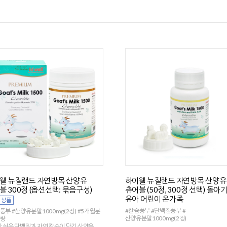
웰 뉴질랜드 자연방목 산양유
하이웰 뉴질랜드 자연방목 산양유
블 300정 (옵션선택: 묶음구성)
츄어블 (50정, 300정 선택) 돌아
유아 어린이 온가족
#칼슘풍부 #단백질풍부 #
풍부 #산양유분말1000mg(2정) #5개월분
산양유분말1000mg(2정)
용량
 쉬운 단백질과 자연 칼슘이 담긴 산양유