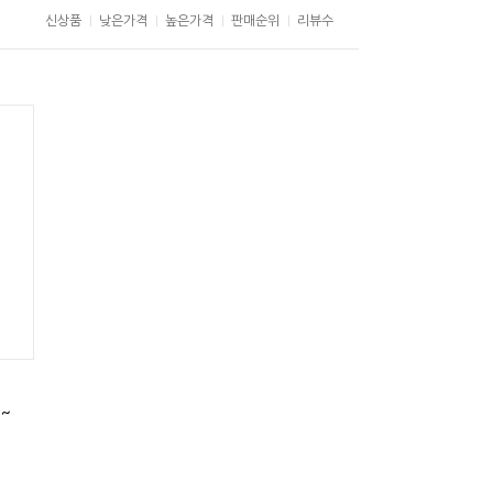
신상품
낮은가격
높은가격
판매순위
리뷰수
기~