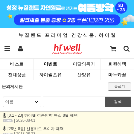
뉴 질 랜 드 프 리 미 엄 건 강 식 품 , 하 이 웰
베스트
이벤트
이달의특가
회원혜택
전체상품
하이웰초유
산양유
마누카꿀
문의게시판
글쓰기
검색
[8.1 - 23] 하이웰 여름방학 특집 8월 혜택
| 2026-08-01
[26년 8월] 신용카드 무이자 혜택