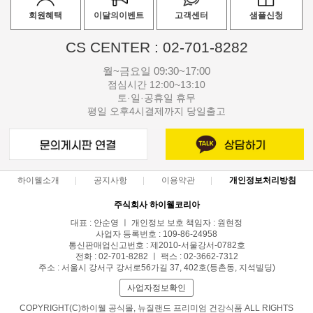
회원혜택
이달의이벤트
고객센터
샘플신청
CS CENTER : 02-701-8282
월~금요일 09:30~17:00
점심시간 12:00~13:10
토·일·공휴일 휴무
평일 오후4시결제까지 당일출고
하이웰소개
공지사항
이용약관
개인정보처리방침
주식회사 하이웰코리아
대표 : 안순영 ㅣ 개인정보 보호 책임자 : 원현정
사업자 등록번호 : 109-86-24958
통신판매업신고번호 : 제2010-서울강서-0782호
전화 : 02-701-8282 ㅣ 팩스 : 02-3662-7312
주소 : 서울시 강서구 강서로56가길 37, 402호(등촌동, 지석빌딩)
사업자정보확인
COPYRIGHT(C)하이웰 공식몰, 뉴질랜드 프리미엄 건강식품 ALL RIGHTS