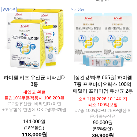
하이웰 키즈 유산균 비타민D
[장건강/하루 665원] 하이웰
3통
7종 프로바이오틱스 100억
패밀리 프리미엄 유산균 2통
재입고 완료
플친10%쿠폰적용시 106,200원
소비기한 2026.10.14까지
#12종유산균+비타민D+아연
최소 100억보장
+초유함유 한번에 OK #생후6개월
#7종 100억CFU #EPP생산 #
~
온가족유산균
144,000원
90,000원
(18%할인)
(56%할인)
118,000원
39,900원