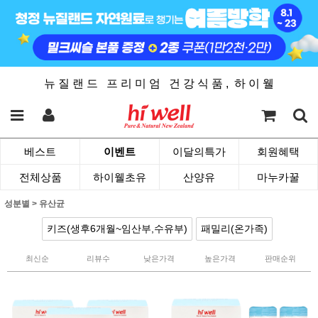
뉴 질 랜 드 프 리 미 엄 건 강 식 품 , 하 이 웰
베스트
이벤트
이달의특가
회원혜택
전체상품
하이웰초유
산양유
마누카꿀
성분별
>
유산균
키즈(생후6개월~임산부,수유부)
패밀리(온가족)
최신순
리뷰수
낮은가격
높은가격
판매순위