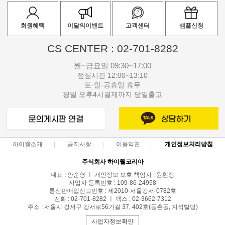
회원혜택
이달의이벤트
고객센터
샘플신청
CS CENTER : 02-701-8282
월~금요일 09:30~17:00
점심시간 12:00~13:10
토·일·공휴일 휴무
평일 오후4시결제까지 당일출고
하이웰소개
공지사항
이용약관
개인정보처리방침
주식회사 하이웰코리아
대표 : 안순영 ㅣ 개인정보 보호 책임자 : 원현정
사업자 등록번호 : 109-86-24958
통신판매업신고번호 : 제2010-서울강서-0782호
전화 : 02-701-8282 ㅣ 팩스 : 02-3662-7312
주소 : 서울시 강서구 강서로56가길 37, 402호(등촌동, 지석빌딩)
사업자정보확인