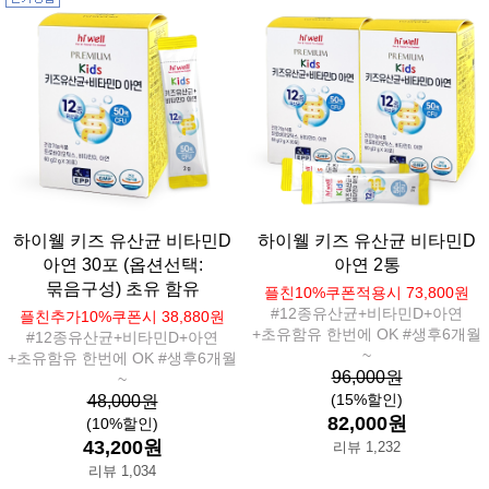
하이웰 키즈 유산균 비타민D
하이웰 키즈 유산균 비타민D
아연 30포 (옵션선택:
아연 2통
묶음구성) 초유 함유
플친10%쿠폰적용시 73,800원
#12종유산균+비타민D+아연
플친추가10%쿠폰시 38,880원
+초유함유 한번에 OK #생후6개월
#12종유산균+비타민D+아연
~
+초유함유 한번에 OK #생후6개월
96,000원
~
(15%할인)
48,000원
82,000원
(10%할인)
43,200원
리뷰 1,232
리뷰 1,034