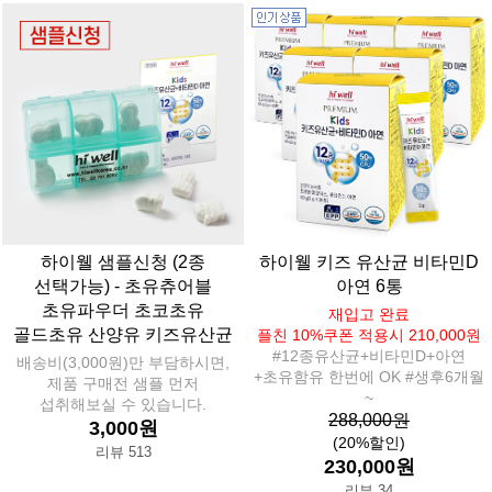
하이웰 샘플신청 (2종
하이웰 키즈 유산균 비타민D
선택가능) - 초유츄어블
아연 6통
초유파우더 초코초유
재입고 완료
골드초유 산양유 키즈유산균
플친 10%쿠폰 적용시 210,000원
#12종유산균+비타민D+아연
배송비(3,000원)만 부담하시면,
+초유함유 한번에 OK #생후6개월
제품 구매전 샘플 먼저
~
섭취해보실 수 있습니다.
288,000원
3,000원
(20%할인)
리뷰 513
230,000원
리뷰 34