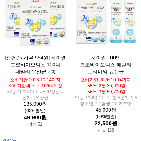
[장건강/ 하루 554원] 하이웰
하이웰 100억
프로바이오틱스 100억
프로바이오틱스 패밀리
패밀리 유산균 3통
프리미엄 유산균
소비기한 2026.10.14까지
소비기한 2026.10.14까지
소비기한내 최소 100억보장
[55%] 2통 39,900원
#7종 100억CFU #EPP생산 #
[56%] 3통 59,700원
온가족유산균
#7종 100억 CFU보장 #온가족 #
청소년 #수험생 #요거트맛
135,000원
45,000원
(63%할인)
(50%할인)
49,900원
22,500원
리뷰 51
리뷰 168