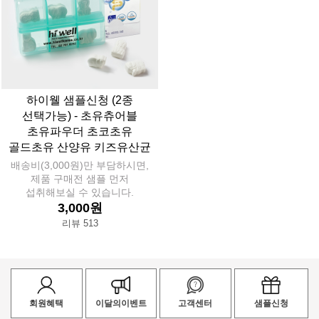
하이웰 샘플신청 (2종
선택가능) - 초유츄어블
초유파우더 초코초유
골드초유 산양유 키즈유산균
배송비(3,000원)만 부담하시면,
제품 구매전 샘플 먼저
섭취해보실 수 있습니다.
3,000원
리뷰 513
회원혜택
이달의이벤트
고객센터
샘플신청