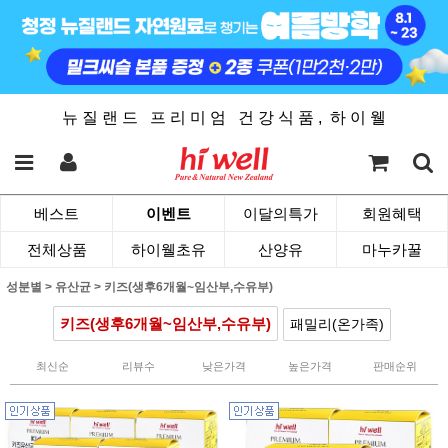
뉴 질 랜 드 프 리 미 엄 건 강 식 품 , 하 이 웰
베스트
이벤트
이달의특가
회원혜택
전체상품
하이웰초유
산양유
마누카꿀
성분별
>
유산균
>
키즈(생후6개월~임산부,수유부)
키즈(생후6개월~임산부,수유부)
패밀리(온가족)
최신순
리뷰수
낮은가격
높은가격
판매순위