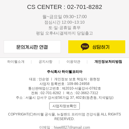
CS CENTER : 02-701-8282
월~금요일 09:30~17:00
점심시간 12:00~13:10
토·일·공휴일 휴무
평일 오후4시결제까지 당일출고
하이웰소개
공지사항
이용약관
개인정보처리방침
주식회사 하이웰코리아
대표 : 안순영 ㅣ 개인정보 보호 책임자 : 원현정
사업자 등록번호 : 109-86-24958
통신판매업신고번호 : 제2010-서울강서-0782호
전화 : 02-701-8282 ㅣ 팩스 : 02-3662-7312
주소 : 서울시 강서구 강서로56가길 37, 402호(등촌동, 지석빌딩)
사업자정보확인
COPYRIGHT(C)하이웰 공식몰, 뉴질랜드 프리미엄 건강식품 ALL RIGHTS
RESERVED.
이메일 : hiwell827@gmail.com