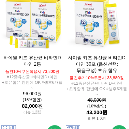
하이웰 키즈 유산균 비타민D
하이웰 키즈 유산균 비타민D
아연 2통
아연 30포 (옵션선택:
묶음구성) 초유 함유
플친10%쿠폰적용시 73,800원
#12종유산균+비타민D+아연
플친추가10%쿠폰시 38,880원
+초유함유 한번에 OK #생후6개월
#12종유산균+비타민D+아연
~
+초유함유 한번에 OK #생후6개월
96,000원
~
(15%할인)
48,000원
82,000원
(10%할인)
43,200원
리뷰 1,232
리뷰 1,034