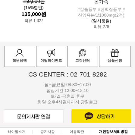
159,000원
온가족
(15%할인)
#칼슘풍부 #단백질풍부 #
135,000원
산양유분말1000mg(2정)
리뷰 1,327
(일시품절)
리뷰 278
회원혜택
이달의이벤트
고객센터
샘플신청
CS CENTER : 02-701-8282
월~금요일 09:30~17:00
점심시간 12:00~13:10
토·일·공휴일 휴무
평일 오후4시결제까지 당일출고
하이웰소개
공지사항
이용약관
개인정보처리방침