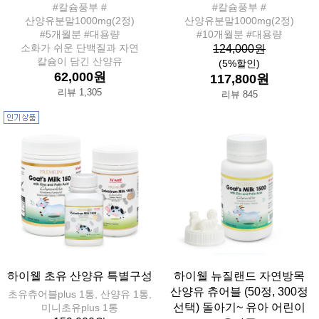
#칼슘풍부 #
#칼슘풍부 #
산양유분말1000mg(2정)
산양유분말1000mg(2정)
#5개월분 #대용량
#10개월분 #대용량
소화가 쉬운 단백질과 자연
124,000원
칼슘이 담긴 산양유
(5%할인)
62,000원
117,800원
리뷰 1,305
리뷰 845
하이웰 초유 산양유 특별구성
하이웰 뉴질랜드 자연방목
산양유 츄어블 (50정, 300정
초유츄어블plus 1통, 산양유 1통,
선택) 돌아기~ 유아 어린이
미니초유plus 1통