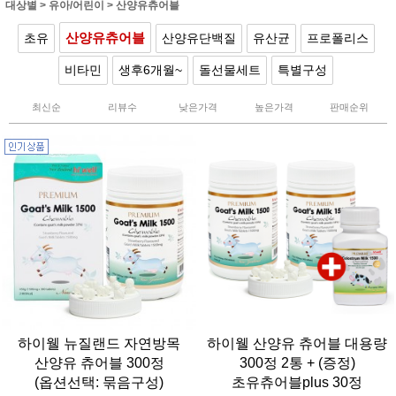
대상별
>
유아/어린이
>
산양유츄어블
산양유츄어블
초유
산양유단백질
유산균
프로폴리스
비타민
생후6개월~
돌선물세트
특별구성
최신순
리뷰수
낮은가격
높은가격
판매순위
하이웰 뉴질랜드 자연방목
하이웰 산양유 츄어블 대용량
산양유 츄어블 300정
300정 2통 + (증정)
(옵션선택: 묶음구성)
초유츄어블plus 30정