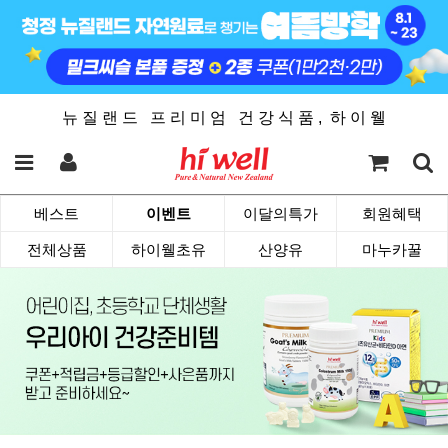
뉴 질 랜 드 프 리 미 엄 건 강 식 품 , 하 이 웰
베스트
이벤트
이달의특가
회원혜택
전체상품
하이웰초유
산양유
마누카꿀