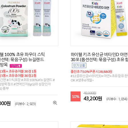
웰 100% 초유 파우더 스틱
하이웰 키즈 유산균 비타민D 아연
션선택: 묶음구성) 뉴질랜드
30포 (옵션선택: 묶음구성) 초유 
연방목
] 3통+ 초유츄어블 30정 1통
플친추가10%쿠폰시 38,880원
] 5통+ 초유츄어블 30정 2통
#12종유산균+비타민D+아연+초유함유 
간편 #스틱포장 #초유100% #뉴질랜드 #
OK #생후6개월~
방목젖소 #면역인자(IgG)와 성장인자
-1) 풍부
48,000원
10%
43,200원
(리뷰수 : 1,034)
,000원
(리뷰수 : 2,923)