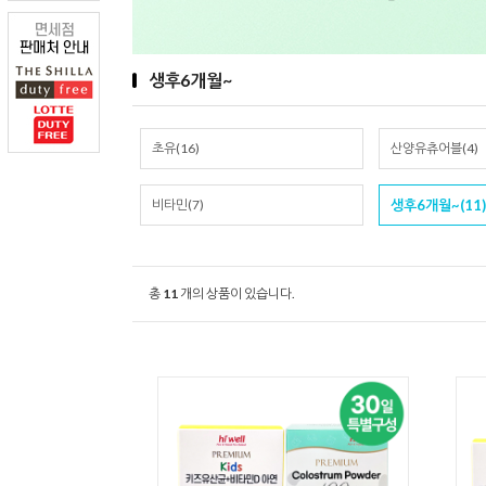
생후6개월~
초유(16)
산양유츄어블(4)
비타민(7)
생후6개월~(11)
총
11
개의 상품이 있습니다.