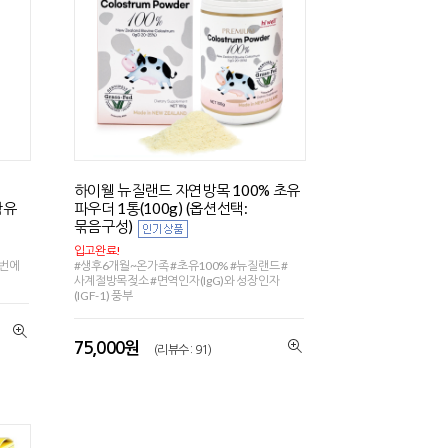
하이웰 뉴질랜드 자연방목 100% 초유
함유
파우더 1통(100g) (옵션선택:
묶음구성)
입고완료!
한번에
#생후6개월~온가족 #초유100% #뉴질랜드 #
사계절방목젖소 #면역인자(IgG)와 성장인자
(IGF-1) 풍부
75,000원
(리뷰수 : 91)