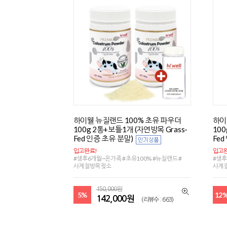
하이웰 뉴질랜드 100% 초유 파우더
하이
100g 2통+보틀1개 (자연방목 Grass-
100
Fed 인증 초유 분말)
Fed
입고완료!
입고완
#생후6개월~온가족 #초유100% #뉴질랜드 #
#생후
사계절방목젖소
사계
150,000원
5%
12
142,000원
(리뷰수 : 663)