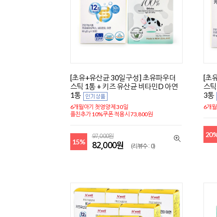
[초유+유산균 30일구성] 초유파우더
[초
스틱 1통 + 키즈 유산균 비타민D 아연
스틱
1통
3통
6개월아기 첫영양제 30일
6개월
플친추가 10%쿠폰 적용시 73,800원
20
97,000원
15%
82,000원
(리뷰수 : 0)