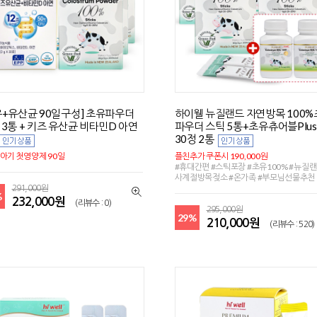
유+유산균 90일구성] 초유파우더
하이웰 뉴질랜드 자연방목 100
 3통 + 키즈 유산균 비타민D 아연
파우더 스틱 5통+초유츄어블Plus
30정 2통
아기 첫영양제 90일
플친추가 쿠폰시 190,000원
#휴대간편 #스틱포장 #초유100% #뉴질랜
사계절방목젖소 #온가족 #부모님선물추천
291,000원
%
232,000원
(리뷰수 : 0)
295,000원
29%
210,000원
(리뷰수 : 520)