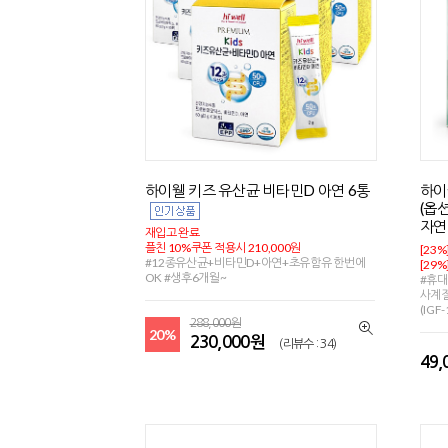
하이웰 키즈 유산균 비타민D 아연 6통
하이
(옵
자
재입고 완료
플친 10%쿠폰 적용시 210,000원
[23%
#12종유산균+비타민D+아연+초유함유 한번에
[29%
OK #생후6개월~
#휴대
사계절
(IGF
288,000원
20%
230,000원
(리뷰수 : 34)
49