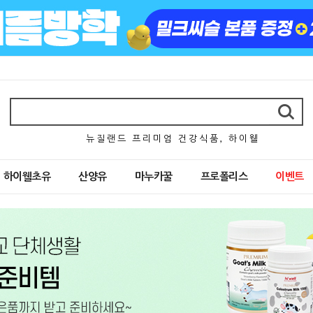
뉴 질 랜 드 프 리 미 엄 건 강 식 품 , 하 이 웰
하이웰초유
산양유
마누카꿀
프로폴리스
이벤트