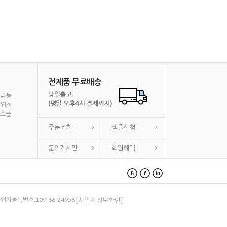
전제품 무료배송
당일출고
금 등
(평일 오후4시 결제까지)
가입한
비스를
주문조회
샘플신청
문의게시판
회원혜택
 사업자등록번호:109-86-24958
[사업자정보확인]