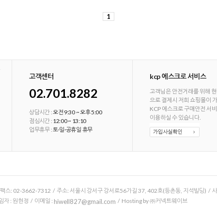
1
고객센터
kcp 에스크로 서비스
02.701.8282
고객님은 안전거래를 위해 현
으로 결제시 저희 쇼핑몰이 
KCP 에스크로 구매안전 서
상담시간 :
오전 9:30 ~ 오후 5:00
이용하실 수 있습니다.
점심시간 :
12:00 ~ 13:10
업무휴무 :
토·일·공휴일 휴무
/ 팩스: 02-3662-7312 / 주소: 서울시 강서구 강서로56가길 37, 402호(등촌동, 지석빌딩) /
 : 원현정 / 이메일 :
/ Hosting by ㈜커넥트웨이브
hiwell827@gmail.com