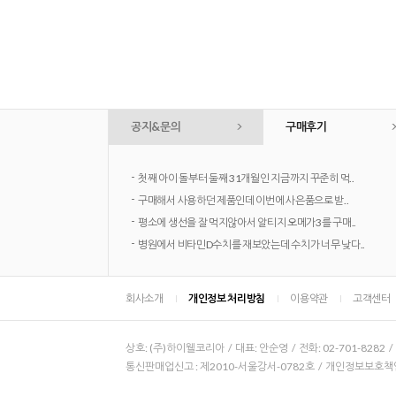
공지&문의
구매후기
-
첫째 아이 돌부터 둘째 31개월인 지금까지 꾸준히 먹..
-
구매해서 사용하던 제품인데 이번에 사은품으로 받..
-
평소에 생선을 잘 먹지않아서 알티지 오메가3를 구매..
-
병원에서 비타민D수치를 재보았는데 수치가 너무 낮다..
회사소개
개인정보 처리방침
이용약관
고객센터
상호: (주)하이웰코리아 / 대표: 안순영 / 전화: 02-701-8282 
통신판매업신고 : 제2010-서울강서-0782호 / 개인정보보호책임자