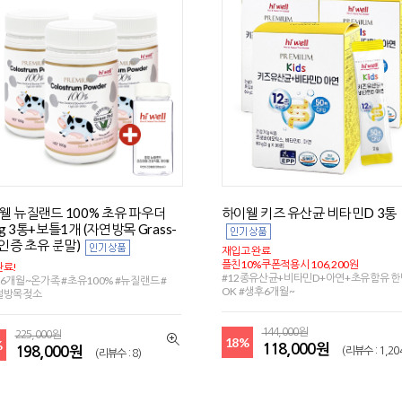
웰 뉴질랜드 100% 초유 파우더
하이웰 키즈 유산균 비타민D 3통
g 3통+보틀1개 (자연방목 Grass-
 인증 초유 분말)
재입고 완료
플친10%쿠폰적용시 106,200원
료!
#12종유산균+비타민D+아연+초유함유 
6개월~온가족 #초유100% #뉴질랜드 #
OK #생후6개월~
절방목젖소
144,000원
225,000원
18%
%
118,000원
198,000원
(리뷰수 : 1,20
(리뷰수 : 8)