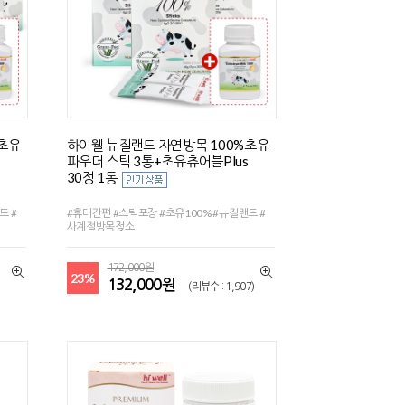
%초유
하이웰 뉴질랜드 자연방목 100%초유
파우더 스틱 3통+초유츄어블Plus
30정 1통
드 #
#휴대간편 #스틱포장 #초유100% #뉴질랜드 #
사계절방목젖소
172,000원
23%
132,000원
(리뷰수 : 1,907)