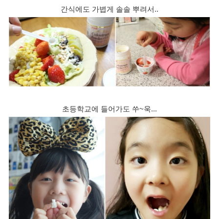
간식에도 가볍게 솔솔 뿌려서..
초등학교에 들어가도 쑤~욱...