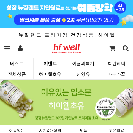
뉴 질 랜 드 프 리 미 엄 건 강 식 품 , 하 이 웰
베스트
이벤트
이달의특가
회원혜택
전체상품
하이웰초유
산양유
마누카꿀
이유있는
시기&대상별
제품
초유활용