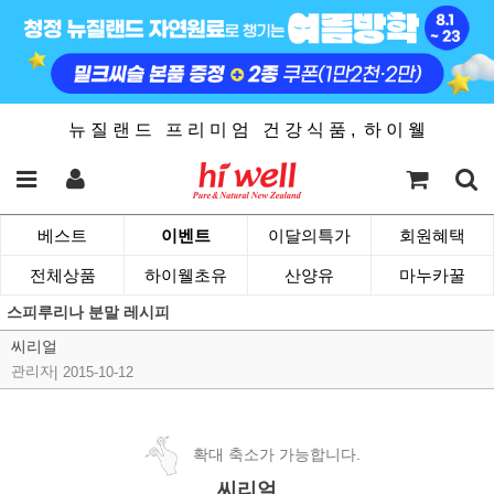
뉴 질 랜 드 프 리 미 엄 건 강 식 품 , 하 이 웰
베스트
이벤트
이달의특가
회원혜택
전체상품
하이웰초유
산양유
마누카꿀
스피루리나 분말 레시피
씨리얼
관리자
|
2015-10-12
확대 축소가 가능합니다.
씨리얼