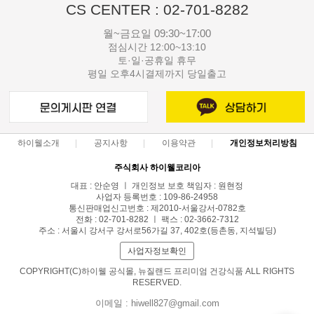
CS CENTER : 02-701-8282
월~금요일 09:30~17:00
점심시간 12:00~13:10
토·일·공휴일 휴무
평일 오후4시결제까지 당일출고
하이웰소개
공지사항
이용약관
개인정보처리방침
주식회사 하이웰코리아
대표 : 안순영 ㅣ 개인정보 보호 책임자 : 원현정
사업자 등록번호 : 109-86-24958
통신판매업신고번호 : 제2010-서울강서-0782호
전화 : 02-701-8282 ㅣ 팩스 : 02-3662-7312
주소 : 서울시 강서구 강서로56가길 37, 402호(등촌동, 지석빌딩)
사업자정보확인
COPYRIGHT(C)하이웰 공식몰, 뉴질랜드 프리미엄 건강식품 ALL RIGHTS
RESERVED.
이메일 : hiwell827@gmail.com