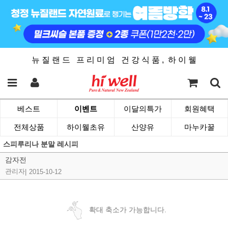
뉴 질 랜 드 프 리 미 엄 건 강 식 품 , 하 이 웰
베스트
이벤트
이달의특가
회원혜택
전체상품
하이웰초유
산양유
마누카꿀
스피루리나 분말 레시피
감자전
관리자
|
2015-10-12
확대 축소가 가능합니다.