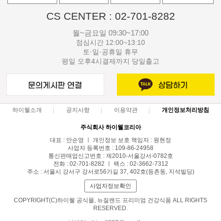
CS CENTER : 02-701-8282
월~금요일 09:30~17:00
점심시간 12:00~13:10
토·일·공휴일 휴무
평일 오후4시결제까지 당일출고
하이웰소개
공지사항
이용약관
개인정보처리방침
주식회사 하이웰코리아
대표 : 안순영 ㅣ 개인정보 보호 책임자 : 원현정
사업자 등록번호 : 109-86-24958
통신판매업신고번호 : 제2010-서울강서-0782호
전화 : 02-701-8282 ㅣ 팩스 : 02-3662-7312
주소 : 서울시 강서구 강서로56가길 37, 402호(등촌동, 지석빌딩)
사업자정보확인
COPYRIGHT(C)하이웰 공식몰, 뉴질랜드 프리미엄 건강식품 ALL RIGHTS
RESERVED.