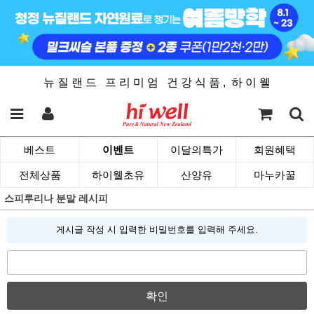
뉴 질 랜 드 프 리 미 엄 건 강 식 품 , 하 이 웰
베스트
이벤트
이달의특가
회원혜택
전체상품
하이웰초유
산양유
마누카꿀
스피루리나 분말 레시피
게시글 작성 시 입력한 비밀번호를 입력해 주세요.
확인