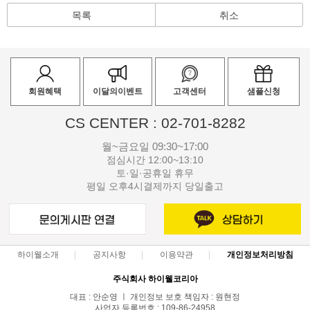
목록
취소
회원혜택
이달의이벤트
고객센터
샘플신청
CS CENTER : 02-701-8282
월~금요일 09:30~17:00
점심시간 12:00~13:10
토·일·공휴일 휴무
평일 오후4시결제까지 당일출고
하이웰소개
공지사항
이용약관
개인정보처리방침
주식회사 하이웰코리아
대표 : 안순영 ㅣ 개인정보 보호 책임자 : 원현정
사업자 등록번호 : 109-86-24958