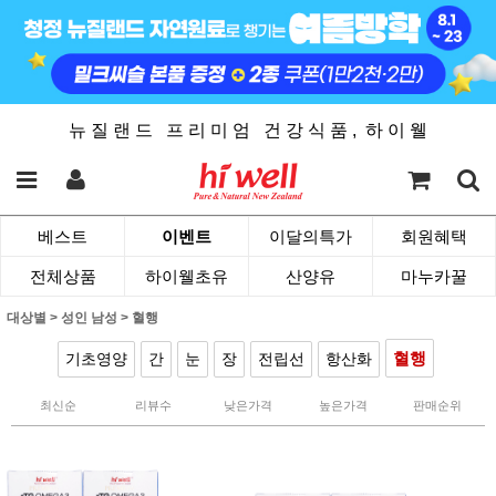
뉴 질 랜 드 프 리 미 엄 건 강 식 품 , 하 이 웰
베스트
이벤트
이달의특가
회원혜택
전체상품
하이웰초유
산양유
마누카꿀
대상별
>
성인 남성
>
혈행
혈행
기초영양
간
눈
장
전립선
항산화
최신순
리뷰수
낮은가격
높은가격
판매순위