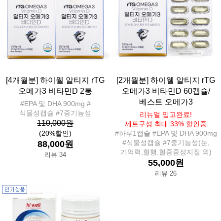
[4개월분] 하이웰 알티지 rTG
[2개월분] 하이웰 알티지 rTG
오메가3 비타민D 2통
오메가3 비타민D 60캡슐/
베스트 오메가3
#EPA 및 DHA 900mg #
식물성캡슐 #7중기능성
리뉴얼 입고완료!
110,000원
세트구성 최대 33% 할인중
(20%할인)
#하루1캡슐 #EPA 및 DHA 900mg
#식물성캡슐 #7중기능성(눈,
88,000원
기억력,혈행,혈중중성지질 외)
리뷰 34
55,000원
리뷰 26