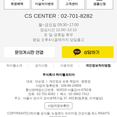
회원혜택
이달의이벤트
고객센터
샘플신청
CS CENTER : 02-701-8282
월~금요일 09:30~17:00
점심시간 12:00~13:10
토·일·공휴일 휴무
평일 오후4시결제까지 당일출고
하이웰소개
공지사항
이용약관
개인정보처리방침
주식회사 하이웰코리아
대표 : 안순영 ㅣ 개인정보 보호 책임자 : 원현정
사업자 등록번호 : 109-86-24958
통신판매업신고번호 : 제2010-서울강서-0782호
전화 : 02-701-8282 ㅣ 팩스 : 02-3662-7312
주소 : 서울시 강서구 강서로56가길 37, 402호(등촌동, 지석빌딩)
사업자정보확인
COPYRIGHT(C)하이웰 공식몰, 뉴질랜드 프리미엄 건강식품 ALL RIGHTS