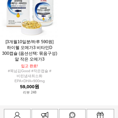
[3개월10일분/하루 590원]
하이웰 오메가3 비타민D
300캡슐 (옵션선택: 묶음구성)
알 작은 오메가3
입고 완료!
#목넘김Good #작은캡슐 #
비린냄새최소화
EPA+DHA=900mg
59,000원
리뷰 248