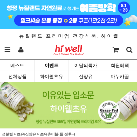
뉴 질 랜 드 프 리 미 엄 건 강 식 품 , 하 이 웰
베스트
이벤트
이달의특가
회원혜택
전체상품
하이웰초유
산양유
마누카꿀
성분별
>
초유/산양유
>
초유츄어블(돌 전후~)