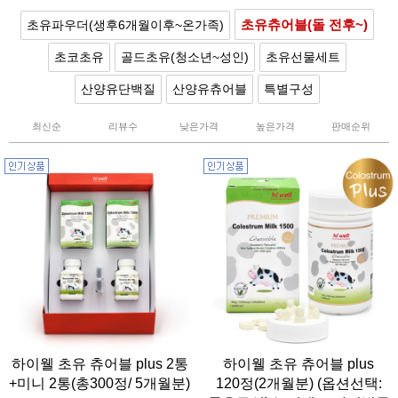
초유츄어블(돌 전후~)
초유파우더(생후6개월이후~온가족)
초코초유
골드초유(청소년~성인)
초유선물세트
산양유단백질
산양유츄어블
특별구성
최신순
리뷰수
낮은가격
높은가격
판매순위
하이웰 초유 츄어블 plus 2통
하이웰 초유 츄어블 plus
+미니 2통(총300정/ 5개월분)
120정(2개월분) (옵션선택: