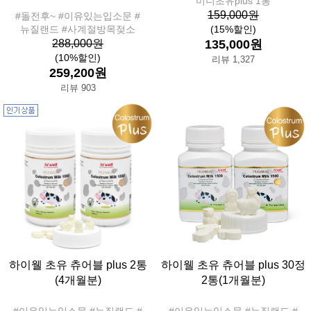
미니초유plus 1통
159,000원
#돌전후~ #이유있는입소문 #
뉴질랜드 #사계절방목젖소
(15%할인)
288,000원
135,000원
(10%할인)
리뷰 1,327
259,200원
리뷰 903
하이웰 초유 츄어블 plus 2통
하이웰 초유 츄어블 plus 30정
(4개월분)
2통(1개월분)
#이유있는입소문 #뉴질랜드 #
#이유있는입소문 #뉴질랜드 #