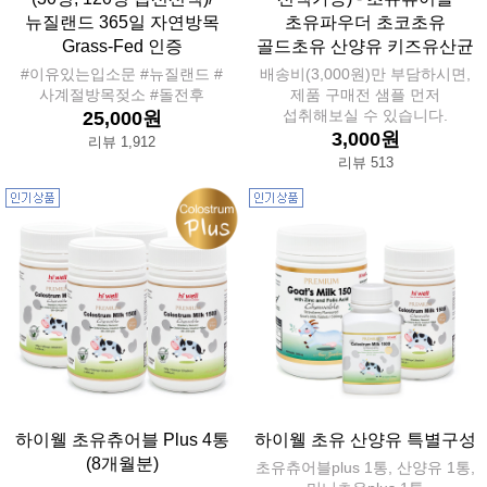
뉴질랜드 365일 자연방목
초유파우더 초코초유
Grass-Fed 인증
골드초유 산양유 키즈유산균
#이유있는입소문 #뉴질랜드 #
배송비(3,000원)만 부담하시면,
사계절방목젖소 #돌전후
제품 구매전 샘플 먼저
섭취해보실 수 있습니다.
25,000원
3,000원
리뷰 1,912
리뷰 513
하이웰 초유츄어블 Plus 4통
하이웰 초유 산양유 특별구성
(8개월분)
초유츄어블plus 1통, 산양유 1통,