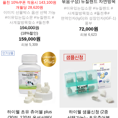
묶음구성) 뉴질랜드 자연방목
플친 10%쿠폰 적용시 143,100원
개월당 28,620원
#이유있는입소문 #뉴질랜드 #
이미지 선물박스 옵션 선택 가능
사계절방목젖소 #돌전후#
#이유있는입소문 #뉴질랜드 #
면역인자(IgG)와 성장인자(IGF-1)
사계절방목젖소 #돌전후
풍부
194,000원
72,000원
(18%할인)
리뷰 6,623
159,000원
리뷰 5,309
하이웰 초유 츄어블 plus
하이웰 샘플신청 (2종
(30정, 120정 옵션선택)/
선택가능) - 초유츄어블