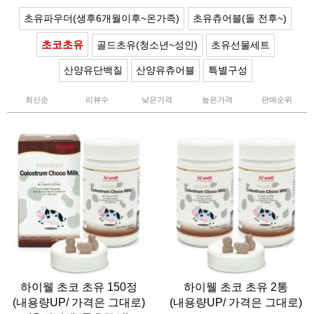
초유파우더(생후6개월이후~온가족)
초유츄어블(돌 전후~)
초코초유
골드초유(청소년~성인)
초유선물세트
산양유단백질
산양유츄어블
특별구성
최신순
리뷰수
낮은가격
높은가격
판매순위
하이웰 초코 초유 150정
하이웰 초코 초유 2통
(내용량UP/ 가격은 그대로)
(내용량UP/ 가격은 그대로)