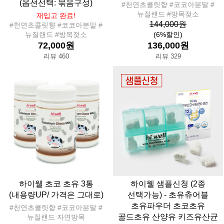
(옵션선택: 묶음구성)
#천연초콜릿향 #코코아분말 #
뉴질랜드 #방목젖소
재입고 완료!
144,000원
#천연초콜릿향 #코코아분말 #
뉴질랜드 #방목젖소
(6%할인)
72,000원
136,000원
리뷰 460
리뷰 329
하이웰 초코 초유 3통
하이웰 샘플신청 (2종
(내용량UP/ 가격은 그대로)
선택가능) - 초유츄어블
초유파우더 초코초유
#천연초콜릿향 #코코아분말 #
골드초유 산양유 키즈유산균
뉴질랜드 자연방목