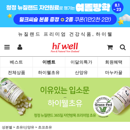
뉴 질 랜 드 프 리 미 엄 건 강 식 품 , 하 이 웰
베스트
이벤트
이달의특가
회원혜택
전체상품
하이웰초유
산양유
마누카꿀
성분별
>
초유/산양유
>
초코초유