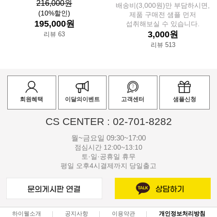
216,000원
배송비(3,000원)만 부담하시면,
(10%할인)
제품 구매전 샘플 먼저
195,000원
섭취해보실 수 있습니다.
3,000원
리뷰 63
리뷰 513
회원혜택
이달의이벤트
고객센터
샘플신청
CS CENTER : 02-701-8282
월~금요일 09:30~17:00
점심시간 12:00~13:10
토·일·공휴일 휴무
평일 오후4시결제까지 당일출고
하이웰소개
공지사항
이용약관
개인정보처리방침