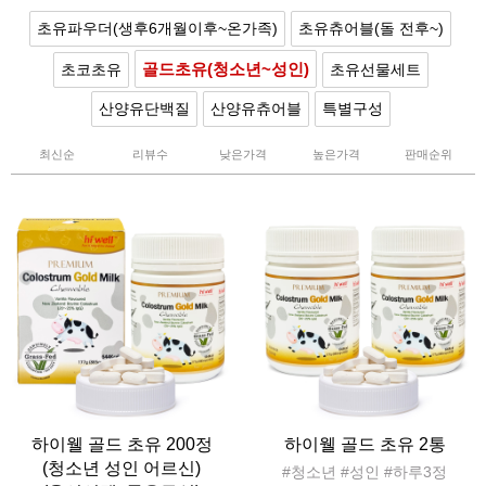
초유파우더(생후6개월이후~온가족)
초유츄어블(돌 전후~)
골드초유(청소년~성인)
초코초유
초유선물세트
산양유단백질
산양유츄어블
특별구성
최신순
리뷰수
낮은가격
높은가격
판매순위
하이웰 골드 초유 200정
하이웰 골드 초유 2통
(청소년 성인 어르신)
#청소년 #성인 #하루3정