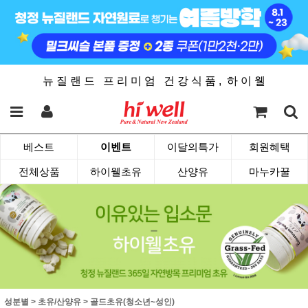
뉴 질 랜 드 프 리 미 엄 건 강 식 품 , 하 이 웰
베스트
이벤트
이달의특가
회원혜택
전체상품
하이웰초유
산양유
마누카꿀
성분별
>
초유/산양유
>
골드초유(청소년~성인)