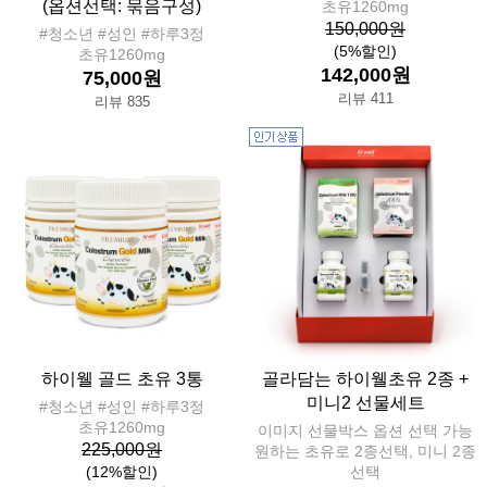
(옵션선택: 묶음구성)
초유1260mg
150,000원
#청소년 #성인 #하루3정
(5%할인)
초유1260mg
142,000원
75,000원
리뷰 411
리뷰 835
하이웰 골드 초유 3통
골라담는 하이웰초유 2종 +
미니2 선물세트
#청소년 #성인 #하루3정
초유1260mg
이미지 선물박스 옵션 선택 가능
225,000원
원하는 초유로 2종선택, 미니 2종
(12%할인)
선택