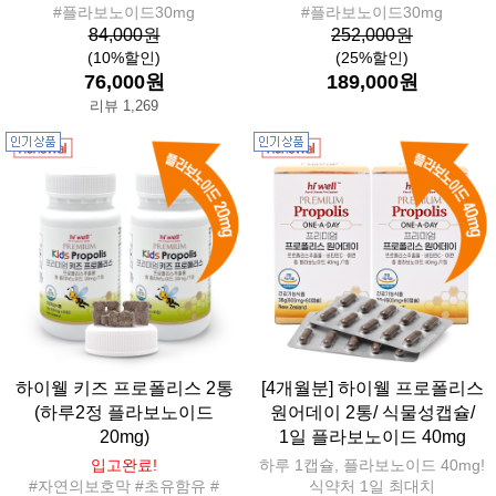
#플라보노이드30mg
#플라보노이드30mg
84,000원
252,000원
(10%할인)
(25%할인)
76,000원
189,000원
리뷰 1,269
하이웰 키즈 프로폴리스 2통
[4개월분] 하이웰 프로폴리스
(하루2정 플라보노이드
원어데이 2통/ 식물성캡슐/
20mg)
1일 플라보노이드 40mg
입고완료!
하루 1캡슐, 플라보노이드 40mg!
#자연의보호막 #초유함유 #
식약처 1일 최대치