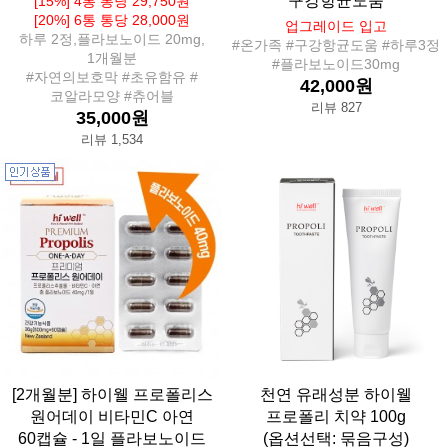
구강항균도움
[15%] 4통 통당 29,750원
[20%] 6통 통당 28,000원
업그레이드 입고
하루 2정,플라보노이드 20mg,
#온가족 #구강항균도움 #하루3정
1개월분
#플라보노이드30mg
#자연의보호막 #초유함유 #
42,000원
코알라모양 #츄어블
리뷰 827
35,000원
리뷰 1,534
[2개월분] 하이웰 프로폴리스
천연 유래성분 하이웰
원어데이 비타민C 아연
프로폴리 치약 100g
60캡슐 - 1일 플라보노이드
(옵션선택: 묶음구성)