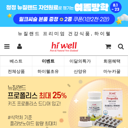
뉴 질 랜 드 프 리 미 엄 건 강 식 품 , 하 이 웰
베스트
이벤트
이달의특가
회원혜택
전체상품
하이웰초유
산양유
마누카꿀