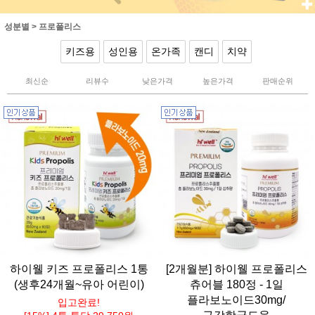
성분별
>
프로폴리스
키즈용
성인용
온가족
캔디
치약
최신순
리뷰수
낮은가격
높은가격
판매순위
하이웰 키즈 프로폴리스 1통
[2개월분] 하이웰 프로폴리스
(생후24개월~유아 어린이)
츄어블 180정 - 1일
플라보노이드30mg/
입고완료!