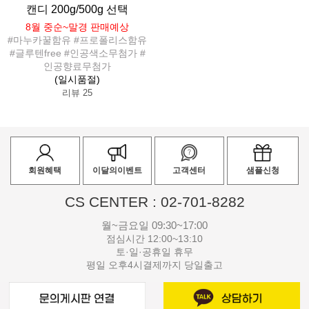
캔디 200g/500g 선택
8월 중순~말경 판매예상
#마누카꿀함유 #프로폴리스함유
#글루텐free #인공색소무첨가 #
인공향료무첨가
(일시품절)
리뷰 25
회원혜택
이달의이벤트
고객센터
샘플신청
CS CENTER : 02-701-8282
월~금요일 09:30~17:00
점심시간 12:00~13:10
토·일·공휴일 휴무
평일 오후4시결제까지 당일출고