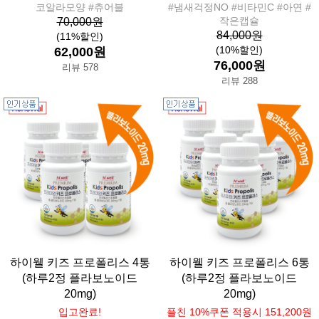
코알라모양 #츄어블
#냄새걱정NO #비타민C #아연 #
작은캡슐
70,000원
84,000원
(11%할인)
(10%할인)
62,000원
76,000원
리뷰 578
리뷰 288
하이웰 키즈 프로폴리스 4통
하이웰 키즈 프로폴리스 6통
(하루2정 플라보노이드
(하루2정 플라보노이드
20mg)
20mg)
입고완료!
플친 10%쿠폰 적용시 151,200원