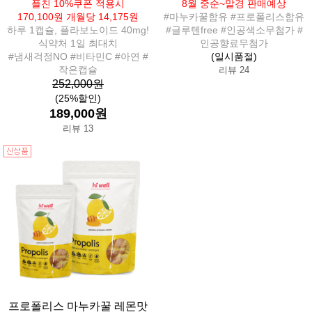
플친 10%쿠폰 적용시
8월 중순~말경 판매예상
170,100원 개월당 14,175원
#마누카꿀함유 #프로폴리스함유
하루 1캡슐, 플라보노이드 40mg!
#글루텐free #인공색소무첨가 #
식약처 1일 최대치
인공향료무첨가
#냄새걱정NO #비타민C #아연 #
(일시품절)
작은캡슐
리뷰 24
252,000원
(25%할인)
189,000원
리뷰 13
프로폴리스 마누카꿀 레몬맛