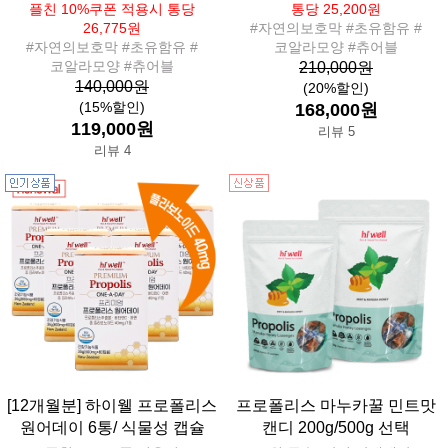
플친 10%쿠폰 적용시 통당
통당 25,200원
26,775원
#자연의보호막 #초유함유 #
#자연의보호막 #초유함유 #
코알라모양 #츄어블
코알라모양 #츄어블
210,000원
140,000원
(20%할인)
(15%할인)
168,000원
119,000원
리뷰 5
리뷰 4
[12개월분] 하이웰 프로폴리스
프로폴리스 마누카꿀 민트맛
원어데이 6통/ 식물성 캡슐
캔디 200g/500g 선택