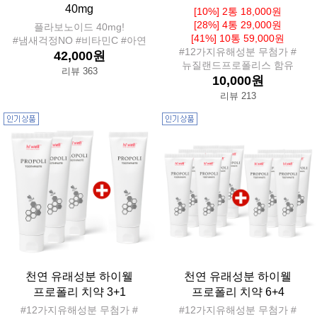
40mg
[10%] 2통 18,000원
[28%] 4통 29,000원
플라보노이드 40mg!
[41%] 10통 59,000원
#냄새걱정NO #비타민C #아연
#12가지유해성분 무첨가 #
42,000원
뉴질랜드프로폴리스 함유
리뷰 363
10,000원
리뷰 213
천연 유래성분 하이웰
천연 유래성분 하이웰
프로폴리 치약 3+1
프로폴리 치약 6+4
#12가지유해성분 무첨가 #
#12가지유해성분 무첨가 #