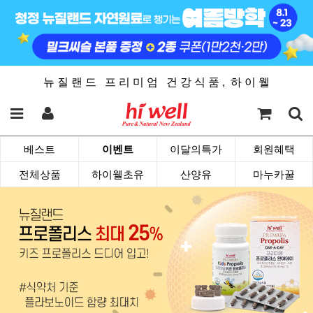
뉴 질 랜 드 프 리 미 엄 건 강 식 품 , 하 이 웰
베스트
이벤트
이달의특가
회원혜택
전체상품
하이웰초유
산양유
마누카꿀