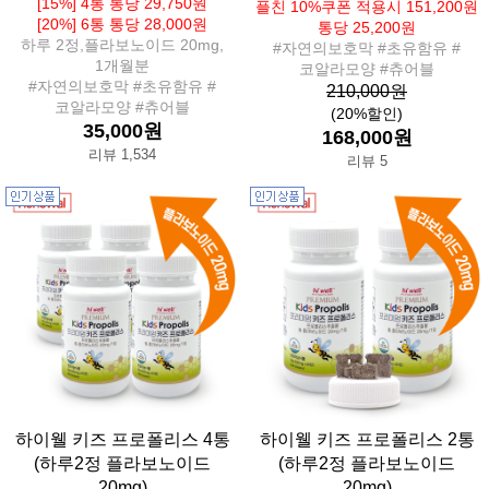
[15%] 4통 통당 29,750원
플친 10%쿠폰 적용시 151,200원
[20%] 6통 통당 28,000원
통당 25,200원
하루 2정,플라보노이드 20mg,
#자연의보호막 #초유함유 #
1개월분
코알라모양 #츄어블
#자연의보호막 #초유함유 #
210,000원
코알라모양 #츄어블
(20%할인)
35,000원
168,000원
리뷰 1,534
리뷰 5
하이웰 키즈 프로폴리스 4통
하이웰 키즈 프로폴리스 2통
(하루2정 플라보노이드
(하루2정 플라보노이드
20mg)
20mg)