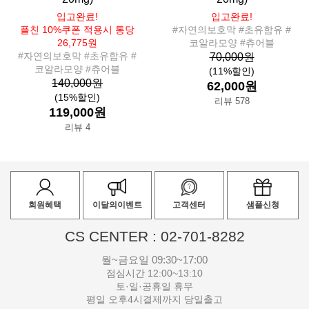
입고완료!
입고완료!
플친 10%쿠폰 적용시 통당
#자연의보호막 #초유함유 #
26,775원
코알라모양 #츄어블
#자연의보호막 #초유함유 #
70,000원
코알라모양 #츄어블
(11%할인)
140,000원
62,000원
(15%할인)
리뷰 578
119,000원
리뷰 4
회원혜택
이달의이벤트
고객센터
샘플신청
CS CENTER : 02-701-8282
월~금요일 09:30~17:00
점심시간 12:00~13:10
토·일·공휴일 휴무
평일 오후4시결제까지 당일출고