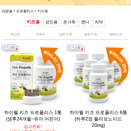
성분별
>
프로폴리스
>
키즈용
키즈용
성인용
온가족
캔디
치약
최신순
리뷰수
낮은가격
높은가격
판매순위
하이웰 키즈 프로폴리스 1통
하이웰 키즈 프로폴리스 6통
(생후24개월~유아 어린이)
(하루2정 플라보노이드
20mg)
입고완료!