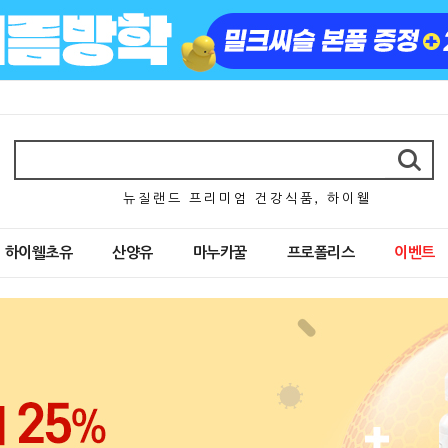
뉴 질 랜 드 프 리 미 엄 건 강 식 품 , 하 이 웰
하이웰초유
산양유
마누카꿀
프로폴리스
이벤트