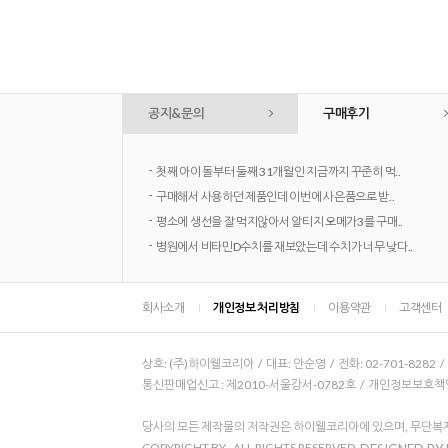
공지&문의
구매후기
-
첫째 아이 돌부터 둘째 31개월인 지금까지 꾸준히 먹..
-
구매해서 사용하던 제품인데 이번에 사은품으로 받..
-
평소에 생선을 잘 먹지않아서 알티지 오메가3를 구매..
-
병원에서 비타민D수치를 재보았는데 수치가 너무 낮다..
회사소개
개인정보 처리방침
이용약관
고객센터
상호: (주)하이웰코리아 / 대표: 안순영 / 전화: 02-701-8282 
통신판매업신고 : 제2010-서울강서-0782호 / 개인정보보호책임자
당사의 모든 제작물의 저작권은 하이웰코리아에 있으며, 무단복제
COPYRIGHT BY
. ALL RIGHTS RESERVED.