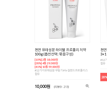
천연 유래성분 하이웰 프로폴리 치약
천연
100g (옵션선택: 묶음구성)
3+1
[10%] 2통 18,000원
#12
[28%] 4통 29,000원
함유
[41%] 10통 59,000원
#12가지유해성분 무첨가 #뉴질랜드프로폴리스
함유
28
10,000원
(리뷰수 : 213)