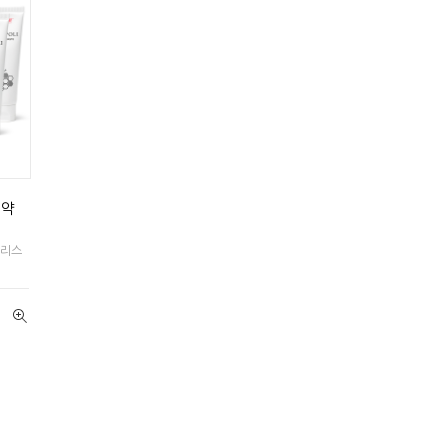
치약
폴리스