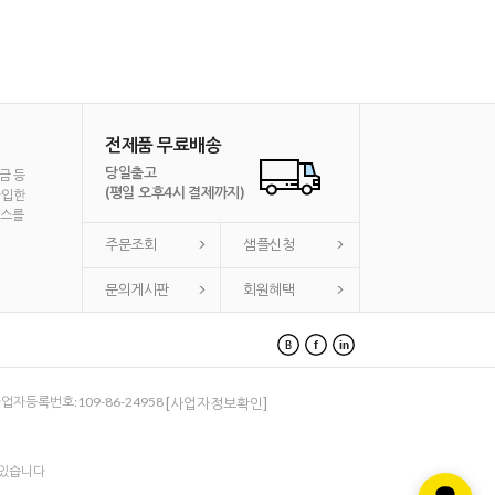
전제품 무료배송
당일출고
금 등
(평일 오후4시 결제까지)
가입한
비스를
주문조회
샘플신청
문의게시판
회원혜택
 사업자등록번호:109-86-24958
[사업자정보확인]
 있습니다