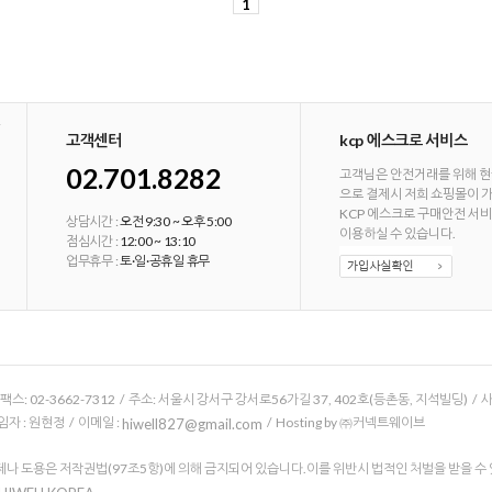
1
고객센터
kcp 에스크로 서비스
02.701.8282
고객님은 안전거래를 위해 현
으로 결제시 저희 쇼핑몰이 
KCP 에스크로 구매안전 서
상담시간 :
오전 9:30 ~ 오후 5:00
이용하실 수 있습니다.
점심시간 :
12:00 ~ 13:10
업무휴무 :
토·일·공휴일 휴무
/ 팩스: 02-3662-7312 / 주소: 서울시 강서구 강서로56가길 37, 402호(등촌동, 지석빌딩) /
 : 원현정 / 이메일 :
/ Hosting by ㈜커넥트웨이브
hiwell827@gmail.com
나 도용은 저작권법(97조5항)에 의해 금지되어 있습니다.이를 위반시 법적인 처벌을 받을 수