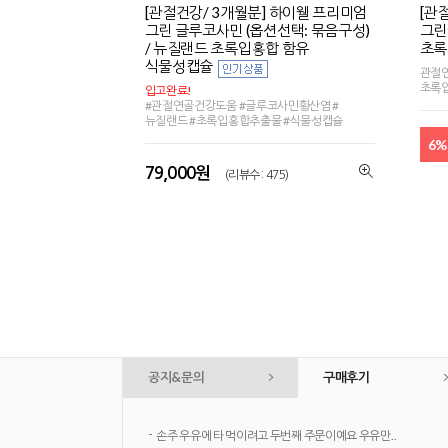
[관절건강/ 3개월분] 하이웰 프리미엄
[관
그린 글루코사민 (옵션선택: 묶음구성)
그린
/ 뉴질랜드 초록입홍합 함유
초록
식물성캡슐
관절연
초록
입고완료!
#관절연골건강도움 #글루코사민황산염 #
뉴질랜드 #초록입홍합추출물 #식물성캡슐
6%
79,000원
(리뷰수 : 475)
공지&문의
구매후기
-
손주 우유에 타 먹이려고 두번째 주문이예요 우유만..