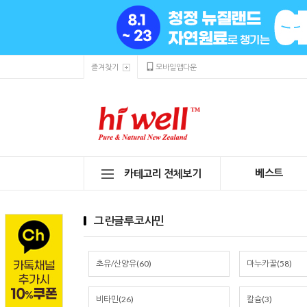
즐겨찾기
모바일앱다운
베스트
카테고리 전체보기
그린글루코사민
초유/산양유(60)
마누카꿀(58)
비타민(26)
칼슘(3)