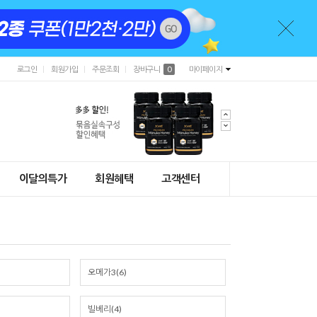
로그인
회원가입
주문조회
장바구니
0
마이페이지
이달의특가
회원혜택
고객센터
오메가3(6)
빌베리(4)