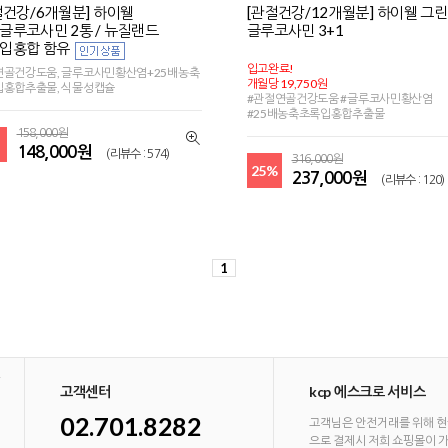
절건강/6개월분] 하이웰
[관절건강/12개월분] 하이웰 그린
글루코사민 2통 / 뉴질랜드
글루코사민 3+1
입홍합 함유
입고완료!
골건강도움, 글루코사민황산염+25배농축
개월당 19,750원
입홍합추출물, 식물성캡슐
#관절연골건강도움 #글루코사민황산염
#25배농축초록입홍합추출물
158,000원
148,000원
(리뷰수 : 574)
316,000원
25%
237,000원
(리뷰수 : 120)
1
고객센터
kcp 에스크로 서비스
02.701.8282
고객님은 안전거래를 위해 현
으로 결제시 저희 쇼핑몰이 