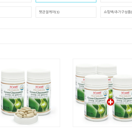
펫관절케어(1)
쇼핑백/추가구성품(