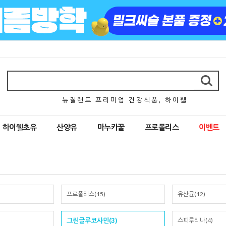
뉴 질 랜 드 프 리 미 엄 건 강 식 품 , 하 이 웰
하이웰초유
산양유
마누카꿀
프로폴리스
이벤트
프로폴리스(15)
유산균(12)
그린글루코사민(3)
스피루리나(4)